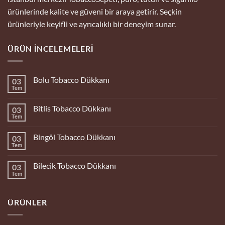
ürünlerinde kalite ve güveni bir araya getirir. Seçkin
ürünleriyle keyifli ve ayrıcalıklı bir deneyim sunar.
ÜRÜN İNCELEMELERI
Bolu Tobacco Dükkanı
03
Tem
Yorum
yok
Bolu
Bitlis Tobacco Dükkanı
03
Tobacco
Dükkanı
Tem
Yorum
yok
Bitlis
Bingöl Tobacco Dükkanı
03
Tobacco
Dükkanı
Tem
Yorum
yok
Bingöl
Bilecik Tobacco Dükkanı
03
Tobacco
Dükkanı
Tem
Yorum
yok
Bilecik
Tobacco
ÜRÜNLER
Dükkanı