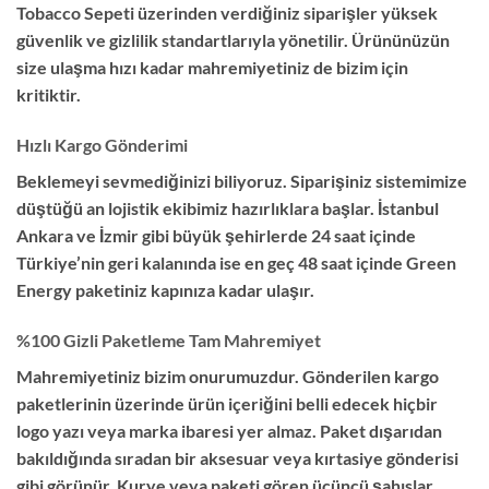
Tobacco Sepeti üzerinden verdiğiniz siparişler yüksek
güvenlik ve gizlilik standartlarıyla yönetilir.
Ürününüzün
size ulaşma hızı kadar mahremiyetiniz de bizim için
kritiktir.
Hızlı Kargo Gönderimi
Beklemeyi sevmediğinizi biliyoruz.
Siparişiniz sistemimize
düştüğü an lojistik ekibimiz hazırlıklara başlar.
İstanbul
Ankara ve İzmir gibi büyük şehirlerde
24 saat
içinde
Türkiye’nin geri kalanında ise en geç
48 saat
içinde Green
Energy paketiniz kapınıza kadar ulaşır.
%100 Gizli Paketleme Tam Mahremiyet
Mahremiyetiniz bizim onurumuzdur.
Gönderilen kargo
paketlerinin üzerinde ürün içeriğini belli edecek hiçbir
logo yazı veya marka ibaresi yer almaz.
Paket dışarıdan
bakıldığında sıradan bir aksesuar veya kırtasiye gönderisi
gibi görünür.
Kurye veya paketi gören üçüncü şahıslar