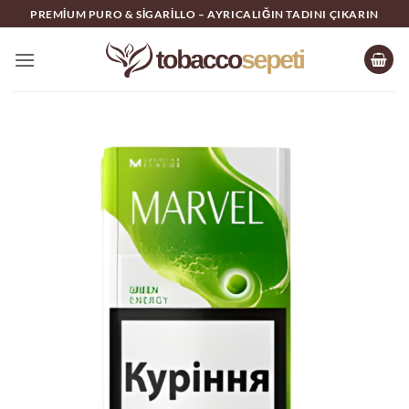
İçeriğe
PREMIUM PURO & SIGARILLO – AYRICALIĞIN TADINI ÇIKARIN
atla