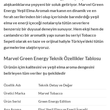
alışkanlıklarına yepyeni bir soluk getiriyor.
Marvel Green
Energy Yeşil Elma Aromalı
markanın en dinamik ve en
ferah serilerinden biri olup içerisinde barındırdığı yeşil
elma ve enerji içeceği notalarıyla tütün severlere
benzersiz bir duyusal deneyim sunuyor.
Hem ekşi hem de
canlandırıcı bir aromatik yapı sunan bu seriyi
Tobacco
Sepeti
olarak en taze ve orijinal haliyle Türkiye’deki tütün
gurmelerine ulaştırıyoruz.
Marvel Green Energy Teknik Özellikler Tablosu
Ürünün içim kalitesini ve yeşil elma aroma dengesini
belirleyen tüm veriler şu şekildedir
Özellik Adı
Teknik Detay ve Değer
Üretici Marka
Marvel Tobacco
Ürün Serisi
Green Energy Edition
Ana Aroma
Ekşi Yeşil Elma ve Enerji İçeceği