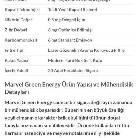
Kapsül Teknolojisi
Tekli Yeşil Kapsül Sistemi
Nikotin Değeri
0.5 mg Dengeli İçim
Zifir Değeri
6 mg Optimize Edilmiş
Karbonmonoksit
6 mg Standart Emisyon
Filtre Tipi
Lazer Gözenekli Aroma Koruyucu Filtre
Paket Yapısı
Modern Hard Box Sert Kutu
İçerik Adedi
20 Adet Ferahlatıcı Sigara
Marvel Green Energy Ürün Yapısı ve Mühendislik
Detayları
Marvel Green Energy sadece bir sigara değil aynı zamanda
bir mühendislik başarısıdır.
Bu serinin en büyük özelliği
yeşil elmanın o karakteristik ekşiliğini tütünün doğal
tadıyla bozmadan sunabilmesidir.
Üründe kullanılan tütün
harmanı narenciye ve meyve notalarını en iyi şekilde