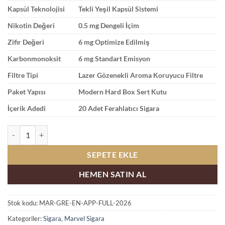
Kapsül Teknolojisi
Tekli Yeşil Kapsül Sistemi
Nikotin Değeri
0.5 mg Dengeli İçim
Zifir Değeri
6 mg Optimize Edilmiş
Karbonmonoksit
6 mg Standart Emisyon
Filtre Tipi
Lazer Gözenekli Aroma Koruyucu Filtre
Paket Yapısı
Modern Hard Box Sert Kutu
İçerik Adedi
20 Adet Ferahlatıcı Sigara
Marvel Green Energy Yeşil Elma ve Enerji İçeceği adet
SEPETE EKLE
HEMEN SATIN AL
Stok kodu:
MAR-GRE-EN-APP-FULL-2026
Kategoriler:
Sigara
,
Marvel Sigara