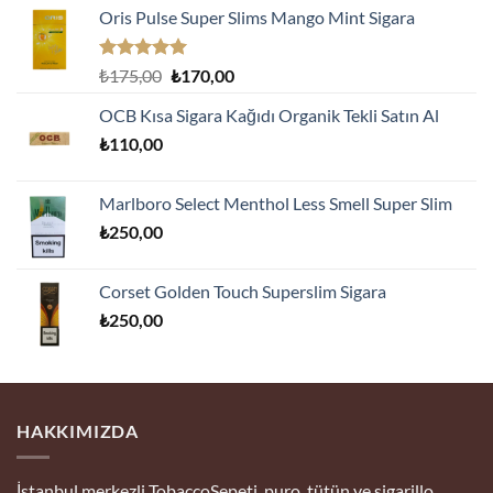
Oris Pulse Super Slims Mango Mint Sigara
5 üzerinden
Orijinal
Şu
₺
175,00
₺
170,00
5.00
oy
fiyat:
andaki
aldı
OCB Kısa Sigara Kağıdı Organik Tekli Satın Al
₺175,00.
fiyat:
₺
110,00
₺170,00.
Marlboro Select Menthol Less Smell Super Slim
₺
250,00
Corset Golden Touch Superslim Sigara
₺
250,00
HAKKIMIZDA
İstanbul merkezli TobaccoSepeti, puro, tütün ve sigarillo