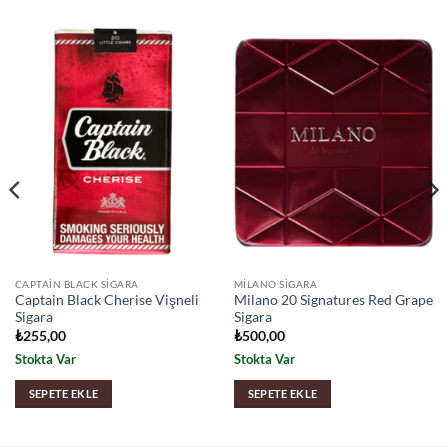
CAPTAIN BLACK SIGARA
MILANO SIGARA
Captain Black Cherise Vişneli
Milano 20 Signatures Red Grape
Sigara
Sigara
₺
255,00
₺
500,00
Stokta Var
Stokta Var
SEPETE EKLE
SEPETE EKLE