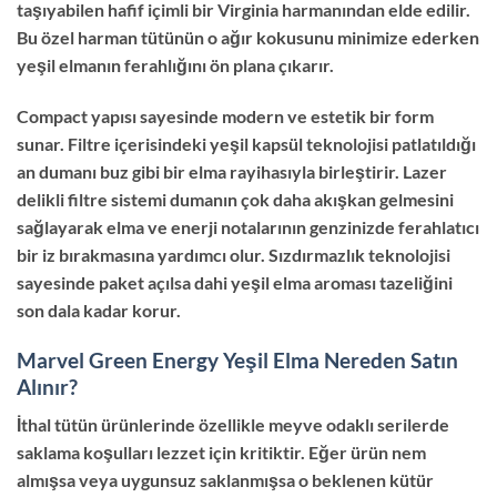
taşıyabilen hafif içimli bir Virginia harmanından elde edilir.
Bu özel harman tütünün o ağır kokusunu minimize ederken
yeşil elmanın ferahlığını ön plana çıkarır.
Compact yapısı sayesinde modern ve estetik bir form
sunar.
Filtre içerisindeki yeşil kapsül teknolojisi patlatıldığı
an dumanı buz gibi bir elma rayihasıyla birleştirir.
Lazer
delikli filtre sistemi dumanın çok daha akışkan gelmesini
sağlayarak elma ve enerji notalarının genzinizde ferahlatıcı
bir iz bırakmasına yardımcı olur.
Sızdırmazlık teknolojisi
sayesinde paket açılsa dahi yeşil elma aroması tazeliğini
son dala kadar korur.
Marvel Green Energy Yeşil Elma Nereden Satın
Alınır?
İthal tütün ürünlerinde özellikle meyve odaklı serilerde
saklama koşulları lezzet için kritiktir.
Eğer ürün nem
almışsa veya uygunsuz saklanmışsa o beklenen kütür