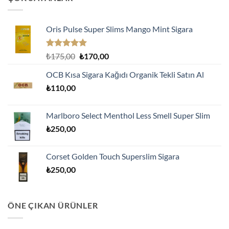
Oris Pulse Super Slims Mango Mint Sigara
5 üzerinden
Orijinal
Şu
₺
175,00
₺
170,00
5.00
oy
fiyat:
andaki
aldı
OCB Kısa Sigara Kağıdı Organik Tekli Satın Al
₺175,00.
fiyat:
₺
110,00
₺170,00.
Marlboro Select Menthol Less Smell Super Slim
₺
250,00
Corset Golden Touch Superslim Sigara
₺
250,00
ÖNE ÇIKAN ÜRÜNLER