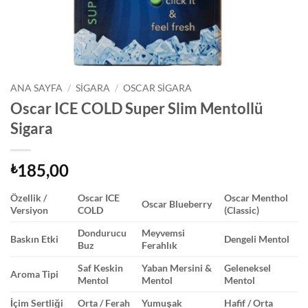
ANA SAYFA
/
SIGARA
/
OSCAR SIGARA
Oscar ICE COLD Super Slim Mentollü
Sigara
185,00
₺
Özellik /
Oscar ICE
Oscar Menthol
Oscar Blueberry
Versiyon
COLD
(Classic)
Dondurucu
Meyvemsi
Baskın Etki
Dengeli Mentol
Buz
Ferahlık
Saf Keskin
Yaban Mersini &
Geleneksel
Aroma Tipi
Mentol
Mentol
Mentol
İçim Sertliği
Orta / Ferah
Yumuşak
Hafif / Orta