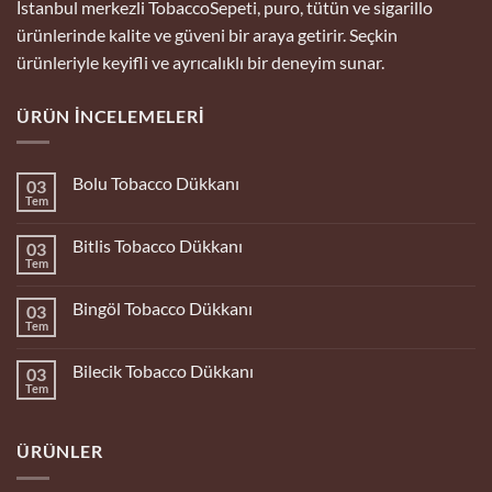
İstanbul merkezli TobaccoSepeti, puro, tütün ve sigarillo
ürünlerinde kalite ve güveni bir araya getirir. Seçkin
ürünleriyle keyifli ve ayrıcalıklı bir deneyim sunar.
ÜRÜN İNCELEMELERI
Bolu Tobacco Dükkanı
03
Tem
Yorum
yok
Bolu
Bitlis Tobacco Dükkanı
03
Tobacco
Dükkanı
Tem
Yorum
yok
Bitlis
Bingöl Tobacco Dükkanı
03
Tobacco
Dükkanı
Tem
Yorum
yok
Bingöl
Bilecik Tobacco Dükkanı
03
Tobacco
Dükkanı
Tem
Yorum
yok
Bilecik
Tobacco
ÜRÜNLER
Dükkanı