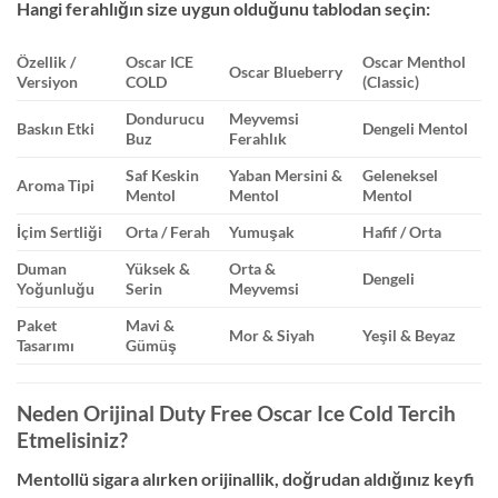
Hangi ferahlığın size uygun olduğunu tablodan seçin:
Özellik /
Oscar ICE
Oscar Menthol
Oscar Blueberry
Versiyon
COLD
(Classic)
Dondurucu
Meyvemsi
Baskın Etki
Dengeli Mentol
Buz
Ferahlık
Saf Keskin
Yaban Mersini &
Geleneksel
Aroma Tipi
Mentol
Mentol
Mentol
İçim Sertliği
Orta / Ferah
Yumuşak
Hafif / Orta
Duman
Yüksek &
Orta &
Dengeli
Yoğunluğu
Serin
Meyvemsi
Paket
Mavi &
Mor & Siyah
Yeşil & Beyaz
Tasarımı
Gümüş
Neden Orijinal Duty Free Oscar Ice Cold Tercih
Etmelisiniz?
Mentollü sigara alırken orijinallik, doğrudan aldığınız keyfi