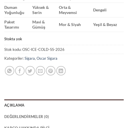
Duman
Yüksek &
Orta &
Dengeli
Yoğunluğu
Serin
Meyvemsi
Paket
Mavi &
Mor & Siyah
Yeşil & Beyaz
Tasarımı
Gümüş
Stokta yok
Stok kodu:
OSC-ICE-COLD-SS-2026
Kategoriler:
Sigara
,
Oscar Sigara
AÇIKLAMA
DEĞERLENDIRMELER (0)
KARGO HAKKINDA BILGI