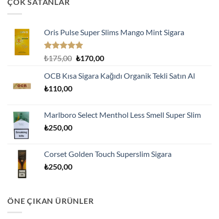
ÇOK SATANLAR
Oris Pulse Super Slims Mango Mint Sigara
5 üzerinden
Orijinal
Şu
₺
175,00
₺
170,00
5.00
oy
fiyat:
andaki
aldı
OCB Kısa Sigara Kağıdı Organik Tekli Satın Al
₺175,00.
fiyat:
₺
110,00
₺170,00.
Marlboro Select Menthol Less Smell Super Slim
₺
250,00
Corset Golden Touch Superslim Sigara
₺
250,00
ÖNE ÇIKAN ÜRÜNLER