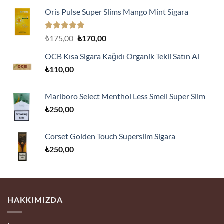
Oris Pulse Super Slims Mango Mint Sigara
5 üzerinden
Orijinal
Şu
₺
175,00
₺
170,00
5.00
oy
fiyat:
andaki
aldı
OCB Kısa Sigara Kağıdı Organik Tekli Satın Al
₺175,00.
fiyat:
₺
110,00
₺170,00.
Marlboro Select Menthol Less Smell Super Slim
₺
250,00
Corset Golden Touch Superslim Sigara
₺
250,00
HAKKIMIZDA