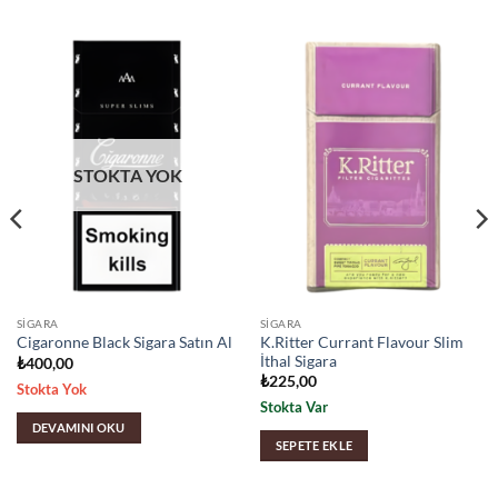
STOKTA YOK
SIGARA
SIGARA
K.Ritter Currant Flavour Slim
Cigaronne Black Sigara Satın Al
İthal Sigara
₺
400,00
₺
225,00
Stokta Yok
Stokta Var
DEVAMINI OKU
SEPETE EKLE