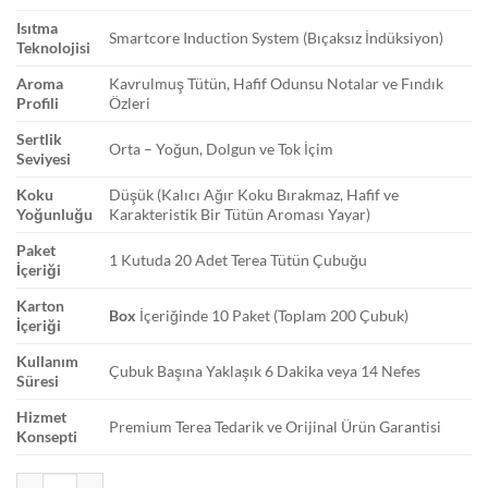
Isıtma
Smartcore Induction System (Bıçaksız İndüksiyon)
Teknolojisi
Aroma
Kavrulmuş Tütün, Hafif Odunsu Notalar ve Fındık
Profili
Özleri
Sertlik
Orta – Yoğun, Dolgun ve Tok İçim
Seviyesi
Koku
Düşük (Kalıcı Ağır Koku Bırakmaz, Hafif ve
Yoğunluğu
Karakteristik Bir Tütün Aroması Yayar)
Paket
1 Kutuda 20 Adet Terea Tütün Çubuğu
İçeriği
Karton
Box
İçeriğinde 10 Paket (Toplam 200 Çubuk)
İçeriği
Kullanım
Çubuk Başına Yaklaşık 6 Dakika veya 14 Nefes
Süresi
Hizmet
Premium Terea Tedarik ve Orijinal Ürün Garantisi
Konsepti
Terea Amber Box Sipariş Ver | Dengeli Tütün ve Fındık Aroma adet