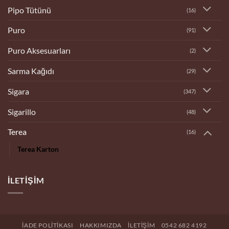
Pipo Tütünü
(16)
Puro
(91)
Puro Aksesuarları
(2)
Sarma Kağıdı
(29)
Sigara
(347)
Sigarillo
(48)
Terea
(16)
Terea Karton
İLETIŞIM
İADE POLITIKASI
HAKKIMIZDA
İLETIŞIM
0542 682 4192