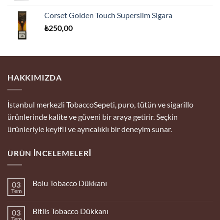
Corset Golden Touch Superslim Sigara
₺
250,00
HAKKIMIZDA
İstanbul merkezli TobaccoSepeti, puro, tütün ve sigarillo
ürünlerinde kalite ve güveni bir araya getirir. Seçkin
ürünleriyle keyifli ve ayrıcalıklı bir deneyim sunar.
ÜRÜN İNCELEMELERI
Bolu Tobacco Dükkanı
03
Tem
Yorum
yok
Bolu
Bitlis Tobacco Dükkanı
03
Tobacco
Dükkanı
Tem