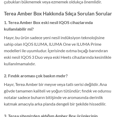
çubukları bükmemek veya ezmemek oldukça önemlidir.
Terea Amber Box Hakkında Sıkça Sorulan Sorular
1. Terea Amber Box eski nesil IQOS cihazlarında
kullanılabilir mi?
Hayır, bu ürün sadece yeni nesil indüksiyon teknolojisine
sahip olan IQOS ILUMA, ILUMA One ve ILUMA Prime
modelleri ile uyumludur. İçerisinde ısıtma bıçağı barındıran
eski nesil IQOS 3 Duo veya eski Heets cihazlarında kesinlikle
kullanılmamalıdır.
2. Fındık aroması çok baskın mıdır?
Hayır, Terea Amber bir meyve veya tatlı serisi değildir. Ana
gövde tamamen kaliteli ve yoğun tütündür; fındık ve odunsu
notalar sadece buharın bitişinde ve aromasında derinlik
katmak amacıyla arka planda dengeli bir şekilde hissedilir.
3. Terea sitemizden aldığım Amber Box ürünlerinin