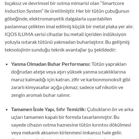
bıçaksız ve devrimsel bir ısıtma mimarisi olan “Smartcore
Induction System” ile üretilmiştir. Her bir tütün çubuğunun
göbeğinde, elektromanyetik dalgalarla uyarılabilen
paslanmaz çelikten imal edilmiş küçük bir metal plaka yer alır.
IQOS ILUMA serisi cihazlar bu metali içeriden indüksiyon
yoluyla ısıtarak tütünü yakmadan buharlaştırır. Bu gelişmiş
teknolojinin sunduğu teknik avantajlar şu şekildedir:
Yanma Olmadan Buhar Performansı:
Tütün yaprakları
doğrudan ateşe veya aşırı yüksek yanma sıcaklıklarına
maruz kalmadığı için katran, zifir ve karbonmonoksit gibi
zararlı kimyasallar açığa çıkmaz; sadece saf nikotin ve
zengin aromalı buhar salınır.
Tamamen İzole Yapı, Sıfır Temizlik:
Çubukların ön ve arka
uçları tamamen kapalı bir formda tasarlanmıştır. Bu
sayede cihazın ısıtma haznesine tütün kırıntısı dökülmesi
veya mekanik aksamın kirlenmesi imkansız hale gelir.