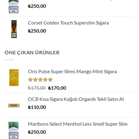
₺
250,00
Corset Golden Touch Superslim Sigara
₺
250,00
ÖNE ÇIKAN ÜRÜNLER
Oris Pulse Super Slims Mango Mint Sigara
5 üzerinden
Orijinal
Şu
₺
175,00
₺
170,00
5.00
oy
fiyat:
andaki
aldı
OCB Kısa Sigara Kağıdı Organik Tekli Satın Al
₺175,00.
fiyat:
₺
110,00
₺170,00.
Marlboro Select Menthol Less Smell Super Slim
₺
250,00