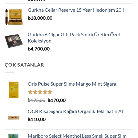
Gurkha Cellar Reserve 15 Year Hedonism 20li
₺
18.000,00
Gurkha 6 Cigar Gift Pack Sınırlı Üretim Özel
Koleksiyon
₺
4.700,00
ÇOK SATANLAR
Oris Pulse Super Slims Mango Mint Sigara
5 üzerinden
Orijinal
Şu
₺
175,00
₺
170,00
5.00
oy
fiyat:
andaki
aldı
OCB Kısa Sigara Kağıdı Organik Tekli Satın Al
₺175,00.
fiyat:
₺
110,00
₺170,00.
Marlboro Select Menthol Less Smell Super Slim