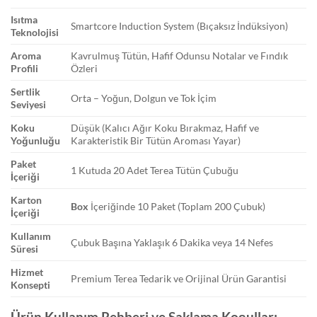
Isıtma
Smartcore Induction System (Bıçaksız İndüksiyon)
Teknolojisi
Aroma
Kavrulmuş Tütün, Hafif Odunsu Notalar ve Fındık
Profili
Özleri
Sertlik
Orta – Yoğun, Dolgun ve Tok İçim
Seviyesi
Koku
Düşük (Kalıcı Ağır Koku Bırakmaz, Hafif ve
Yoğunluğu
Karakteristik Bir Tütün Aroması Yayar)
Paket
1 Kutuda 20 Adet Terea Tütün Çubuğu
İçeriği
Karton
Box
İçeriğinde 10 Paket (Toplam 200 Çubuk)
İçeriği
Kullanım
Çubuk Başına Yaklaşık 6 Dakika veya 14 Nefes
Süresi
Hizmet
Premium Terea Tedarik ve Orijinal Ürün Garantisi
Konsepti
Ürün Kullanım Rehberi ve Saklama Koşulları