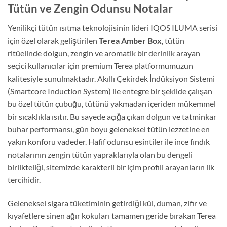
Tütün ve Zengin Odunsu Notalar
Yenilikçi tütün ısıtma teknolojisinin lideri IQOS ILUMA serisi
için özel olarak geliştirilen
Terea Amber Box
, tütün
ritüelinde dolgun, zengin ve aromatik bir derinlik arayan
seçici kullanıcılar için premium Terea platformumuzun
kalitesiyle sunulmaktadır. Akıllı Çekirdek İndüksiyon Sistemi
(Smartcore Induction System) ile entegre bir şekilde çalışan
bu özel tütün çubuğu, tütünü yakmadan içeriden mükemmel
bir sıcaklıkla ısıtır. Bu sayede açığa çıkan dolgun ve tatminkar
buhar performansı, gün boyu geleneksel tütün lezzetine en
yakın konforu vadeder. Hafif odunsu esintiler ile ince fındık
notalarının zengin tütün yapraklarıyla olan bu dengeli
birlikteliği, sitemizde karakterli bir içim profili arayanların ilk
tercihidir.
Geleneksel sigara tüketiminin getirdiği kül, duman, zifir ve
kıyafetlere sinen ağır kokuları tamamen geride bırakan Terea