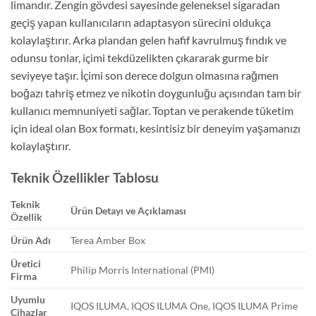
limandır. Zengin gövdesi sayesinde geleneksel sigaradan
geçiş yapan kullanıcıların adaptasyon sürecini oldukça
kolaylaştırır. Arka plandan gelen hafif kavrulmuş fındık ve
odunsu tonlar, içimi tekdüzelikten çıkararak gurme bir
seviyeye taşır. İçimi son derece dolgun olmasına rağmen
boğazı tahriş etmez ve nikotin doygunluğu açısından tam bir
kullanıcı memnuniyeti sağlar. Toptan ve perakende tüketim
için ideal olan Box formatı, kesintisiz bir deneyim yaşamanızı
kolaylaştırır.
Teknik Özellikler Tablosu
Teknik
Ürün Detayı ve Açıklaması
Özellik
Ürün Adı
Terea Amber Box
Üretici
Philip Morris International (PMI)
Firma
Uyumlu
IQOS ILUMA, IQOS ILUMA One, IQOS ILUMA Prime
Cihazlar