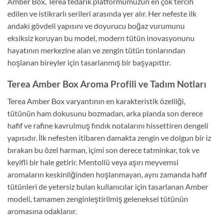
Amber Box, Terea tedarik platformumuzun en çok tercih
edilen ve istikrarlı serileri arasında yer alır. Her nefeste ilk
andaki gövdeli yapısını ve doyurucu boğaz vurumunu
eksiksiz koruyan bu model, modern tütün inovasyonunu
hayatının merkezine alan ve zengin tütün tonlarından
hoşlanan bireyler için tasarlanmış bir başyapıttır.
Terea Amber Box Aroma Profili ve Tadım Notları
Terea Amber Box varyantının en karakteristik özelliği,
tütünün ham dokusunu bozmadan, arka planda son derece
hafif ve rafine kavrulmuş fındık notalarını hissettiren dengeli
yapısıdır. İlk nefesten itibaren damakta zengin ve dolgun bir iz
bırakan bu özel harman, içimi son derece tatminkar, tok ve
keyifli bir hale getirir. Mentollü veya aşırı meyvemsi
aromaların keskinliğinden hoşlanmayan, aynı zamanda hafif
tütünleri de yetersiz bulan kullanıcılar için tasarlanan Amber
modeli, tamamen zenginleştirilmiş geleneksel tütünün
aromasına odaklanır.