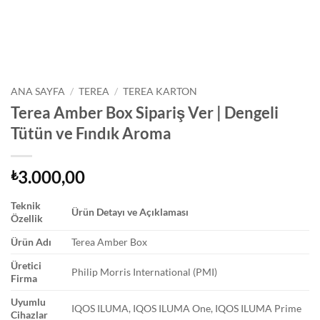
ANA SAYFA
/
TEREA
/
TEREA KARTON
Terea Amber Box Sipariş Ver | Dengeli
Tütün ve Fındık Aroma
3.000,00
₺
Teknik
Ürün Detayı ve Açıklaması
Özellik
Ürün Adı
Terea Amber Box
Üretici
Philip Morris International (PMI)
Firma
Uyumlu
IQOS ILUMA, IQOS ILUMA One, IQOS ILUMA Prime
Cihazlar