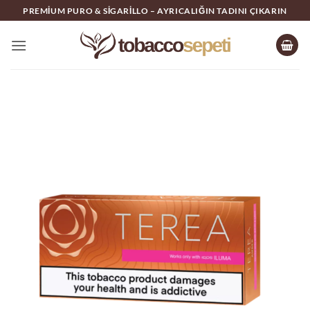
İçeriğe
PREMIUM PURO & SIGARILLO – AYRICALIĞIN TADINI ÇIKARIN
atla