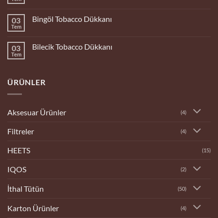
Yorum
yok
Bitlis
Bingöl Tobacco Dükkanı
03
Tobacco
Dükkanı
Tem
Yorum
yok
Bingöl
Bilecik Tobacco Dükkanı
03
Tobacco
Dükkanı
Tem
Yorum
yok
Bilecik
Tobacco
ÜRÜNLER
Dükkanı
Aksesuar Ürünler
(4)
Filtreler
(4)
HEETS
(15)
IQOS
(2)
İthal Tütün
(50)
Karton Ürünler
(4)