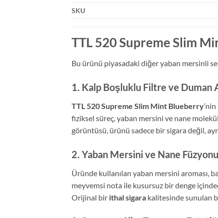
SKU
TTL 520 Supreme Slim Mi
Bu ürünü piyasadaki diğer yaban mersinli se
1. Kalp Boşluklu Filtre ve Duman 
TTL 520 Supreme Slim Mint Blueberry
’nin
fiziksel süreç, yaban mersini ve nane molekü
görüntüsü, ürünü sadece bir sigara değil, aynı
2. Yaban Mersini ve Nane Füzyon
Üründe kullanılan yaban mersini aroması, bayı
meyvemsi nota ile kusursuz bir denge içindedi
Orijinal bir
ithal sigara
kalitesinde sunulan bu