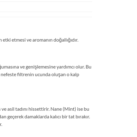
 etki etmesi ve aromanın doğallığıdır.
oğumasına ve genişlemesine yardımcı olur. Bu
 nefeste filtrenin ucunda oluşan o kalp
e asil tadını hissettirir. Nane (Mint) ise bu
n geçerek damaklarda kalıcı bir tat bırakır.
r.