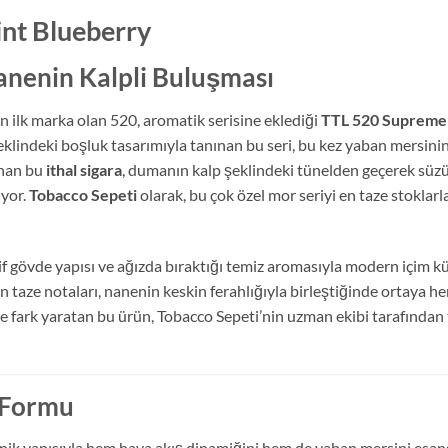
nt Blueberry
anenin Kalpli Buluşması
n ilk marka olan 520, aromatik serisine eklediği
TTL 520 Supreme 
şeklindeki boşluk tasarımıyla tanınan bu seri, bu kez yaban mersinin
unan bu
ithal sigara
, dumanın kalp şeklindeki tünelden geçerek süzül
iyor.
Tobacco Sepeti
olarak, bu çok özel mor seriyi en taze stoklarl
rif gövde yapısı ve ağızda bıraktığı temiz aromasıyla modern içim kü
taze notaları, nanenin keskin ferahlığıyla birleştiğinde ortaya her
 fark yaratan bu ürün, Tobacco Sepeti’nin uzman ekibi tarafından t
n Formu
knik yapısıyla hem hava akış dinamiğini hem de yaban mersini esans