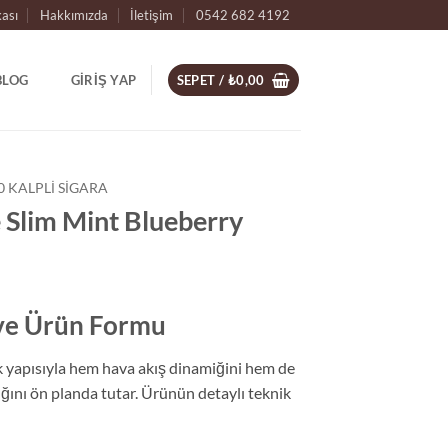
kası
Hakkımızda
İletişim
0542 682 4192
BLOG
GIRIŞ YAP
SEPET /
₺
0,00
0 KALPLI SIGARA
Slim Mint Blueberry
 ve Ürün Formu
k yapısıyla hem hava akış dinamiğini hem de
ığını ön planda tutar. Ürünün detaylı teknik