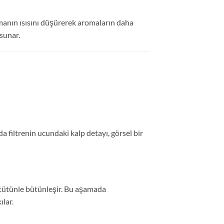
umanın ısısını düşürerek aromaların daha
sunar.
da filtrenin ucundaki kalp detayı, görsel bir
ı tütünle bütünleşir. Bu aşamada
ılar.