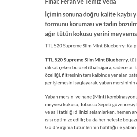
Final: Ferah ve Temiz Veda
İçimin sonuna doğru kalite kaybı y
formunu koruması ve tadın bozulmam
ağır tütün kokusu yerini meyvemsi 
TTL 520 Supreme Slim Mint Blueberry: Kalpt
TTL 520 Supreme Slim Mint Blueberry
, tü
dikkat çeken bu özel
ithal sigara
, sadece bir
özelliği, filtresinin tam kalbinde yer alan p
genişlemesini sağlayarak, yaban mersininin as
Yaban mersini ve nane (Mint) kombinasyonu, a
meyvesi kokusu, Tobacco Sepeti güvencesiyle
ve asil tatlılığı dilinizi selamlarken, hemen
ısısı optimize edilir; bu da her nefeste boğa
Gold Virginia tütünlerinin hafifliği ile yab