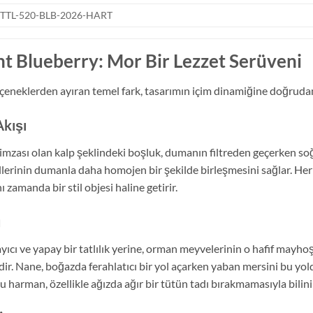
TTL-520-BLB-2026-HART
nt Blueberry
: Mor Bir Lezzet Serüveni
çeneklerden ayıran temel fark, tasarımın içim dinamiğine doğrudan
Akışı
 imzası olan kalp şeklindeki boşluk, dumanın filtreden geçerken s
llerinin dumanla daha homojen bir şekilde birleşmesini sağlar. Her
 zamanda bir stil objesi haline getirir.
u
cı ve yapay bir tatlılık yerine, orman meyvelerinin o hafif mayhoş v
r. Nane, boğazda ferahlatıcı bir yol açarken yaban mersini bu yolda
 harman, özellikle ağızda ağır bir tütün tadı bırakmamasıyla bilini