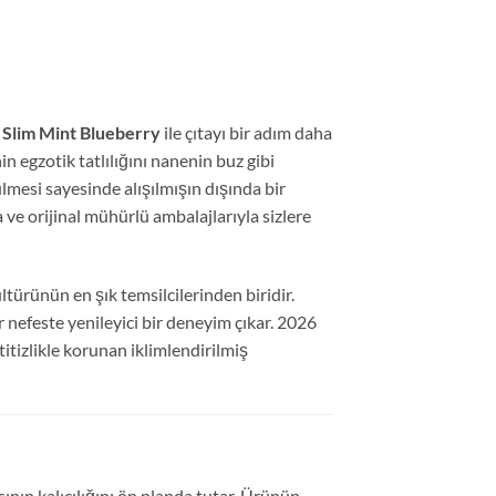
Slim Mint Blueberry
ile çıtayı bir adım daha
in egzotik tatlılığını nanenin buz gibi
mesi sayesinde alışılmışın dışında bir
a ve orijinal mühürlü ambalajlarıyla sizlere
ltürünün en şık temsilcilerinden biridir.
 nefeste yenileyici bir deneyim çıkar. 2026
itizlikle korunan iklimlendirilmiş
ının kalıcılığını ön planda tutar. Ürünün