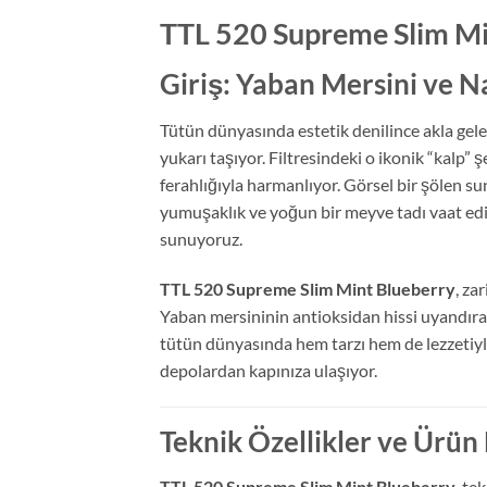
TTL 520 Supreme Slim Mi
Giriş: Yaban Mersini ve N
Tütün dünyasında estetik denilince akla gele
yukarı taşıyor. Filtresindeki o ikonik “kalp” 
ferahlığıyla harmanlıyor. Görsel bir şölen s
yumuşaklık ve yoğun bir meyve tadı vaat ed
sunuyoruz.
TTL 520 Supreme Slim Mint Blueberry
, za
Yaban mersininin antioksidan hissi uyandıran 
tütün dünyasında hem tarzı hem de lezzetiyle
depolardan kapınıza ulaşıyor.
Teknik Özellikler ve Ürü
TTL 520 Supreme Slim Mint Blueberry
, te