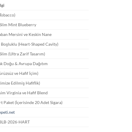
lgi
Tobacco)
Slim Mint Blueberry
aban Mersini ve Keskin Nane
 Boşluklu (Heart-Shaped Cavity)
lim (Ultra Zarif Tasarım)
zak Doğu & Avrupa Dağıtım
ürüzsüz ve Hafif İçim)
imize Edilmiş Hafiflik)
im Virginia ve Hafif Blend
rt Paket (İçerisinde 20 Adet Sigara)
peti.net
-BLB-2026-HART