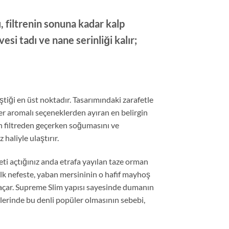
, filtrenin sonuna kadar kalp
i tadı ve nane serinliği kalır;
ştiği en üst noktadır. Tasarımındaki zarafetle
er aromalı seçeneklerden ayıran en belirgin
nın filtreden geçerken soğumasını ve
haliyle ulaştırır.
ti açtığınız anda etrafa yayılan taze orman
lk nefeste, yaban mersininin o hafif mayhoş
ol açar. Supreme Slim yapısı sayesinde dumanın
dlerinde bu denli popüler olmasının sebebi,