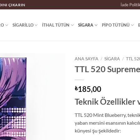
İade Politi
DINI ÇIKARIN
RO
SIGARILLO
İTHAL TÜTÜN
SIGARA
PIPO TÜTÜNÜ
ANA SAYFA
/
SIGARA
/
TTL 52
TTL 520 Supreme 
185,00
₺
Teknik Özellikler
TTL 520 Mint Blueberry, tekni
yaban mersini esansının kalıcıl
künyesi şu şekildedir: