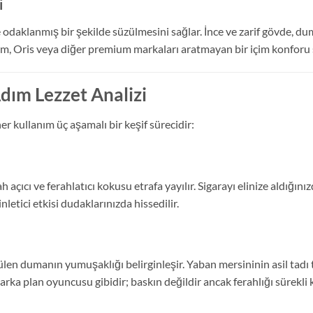
i
odaklanmış bir şekilde süzülmesini sağlar. İnce ve zarif gövde, d
rım, Oris veya diğer premium markaları aratmayan bir içim konforu 
ım Lezzet Analizi
her kullanım üç aşamalı bir keşif sürecidir:
açıcı ve ferahlatıcı kokusu etrafa yayılır. Sigarayı elinize aldığınız
nletici etkisi dudaklarınızda hissedilir.
üzülen dumanın yumuşaklığı belirginleşir. Yaban mersininin asil tad
rka plan oyuncusu gibidir; baskın değildir ancak ferahlığı sürekli k