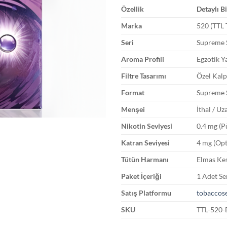
Özellik
Detaylı Bi
Marka
520 (TTL 
Seri
Supreme 
Aroma Profili
Egzotik Y
Filtre Tasarımı
Özel Kalp
Format
Supreme S
Menşei
İthal / U
Nikotin Seviyesi
0.4 mg (P
Katran Seviyesi
4 mg (Opt
Tütün Harmanı
Elmas Kes
Paket İçeriği
1 Adet Se
Satış Platformu
tobaccose
SKU
TTL-520