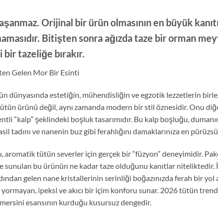
aşanmaz. Orijinal bir ürün olmasının en büyük kanıtı
asıdır. Bitişten sonra ağızda taze bir orman meyves
bir tazeliğe bırakır.
en Gelen Mor Bir Esinti
tün dünyasında estetiğin, mühendisliğin ve egzotik lezzetlerin birle
 tütün ürünü değil, aynı zamanda modern bir stil öznesidir. Onu diğ
atentli “kalp” şeklindeki boşluk tasarımıdır. Bu kalp boşluğu, duma
il tadını ve nanenin buz gibi ferahlığını damaklarınıza en pürüzsüz 
romatik tütün severler için gerçek bir “füzyon” deneyimidir. Pake
 sunulan bu ürünün ne kadar taze olduğunu kanıtlar niteliktedir. İ
 ardından gelen nane kristallerinin serinliği boğazınızda ferah bir y
zı yormayan, ipeksi ve akıcı bir içim konforu sunar. 2026 tütün tren
an mersini esansının kurduğu kusursuz dengedir.