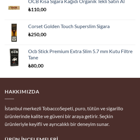
OCB Kısa Sigara Kağıdı Organik Tekli Satın Al
₺175,00.
fiyat:
₺
110,00
₺170,00.
Corset Golden Touch Superslim Sigara
₺
250,00
Ocb Stick Premium Extra Slim 5.7 mm Kutu Filtre
Tane
₺
80,00
HAKKIMIZDA
İstanbul merkezli TobaccoSepeti, puro, tütün ve sigarillo
ürünlerinde kalite ve güveni bir araya getirir. Seçkin
ürünleriyle keyifli ve ayrıcalıklı bir deneyim sunar.
ÜRÜN İNCELEMELERI