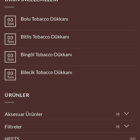
Bolu Tobacco Dükkanı
03
Tem
Yorum
yok
Bolu
Bitlis Tobacco Dükkanı
03
Tobacco
Dükkanı
Tem
Yorum
yok
Bitlis
Bingöl Tobacco Dükkanı
03
Tobacco
Dükkanı
Tem
Yorum
yok
Bingöl
Bilecik Tobacco Dükkanı
03
Tobacco
Dükkanı
Tem
Yorum
yok
Bilecik
Tobacco
ÜRÜNLER
Dükkanı
Aksesuar Ürünler
(4)
Filtreler
(4)
HEETS
(15)