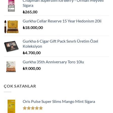
Chapman Superslim Ice Berry - Orman Meyveli
Sigara
₺
265,00
Gurkha Cellar Reserve 15 Year Hedonism 20li
₺
18.000,00
Gurkha 6 Cigar Gift Pack Sınırlı Üretim Özel
Koleksiyon
₺
4.700,00
Gurkha 35th Anniversary Toro 10lu
₺
9.000,00
ÇOK SATANLAR
Oris Pulse Super Slims Mango Mint Sigara