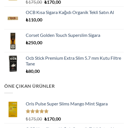
5 üzerinden
Orijinal
Şu
₺
175,00
₺
170,00
5.00
oy
fiyat:
andaki
aldı
OCB Kısa Sigara Kağıdı Organik Tekli Satın Al
₺175,00.
fiyat:
₺
110,00
₺170,00.
Corset Golden Touch Superslim Sigara
₺
250,00
Ocb Stick Premium Extra Slim 5.7 mm Kutu Filtre
Tane
₺
80,00
ÖNE ÇIKAN ÜRÜNLER
Oris Pulse Super Slims Mango Mint Sigara
5 üzerinden
Orijinal
Şu
₺
175,00
₺
170,00
5.00
oy
fiyat:
andaki
aldı