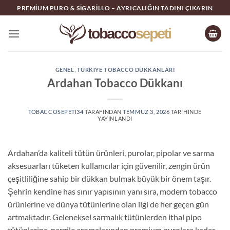
İçeriğe
PREMIUM PURO & SIGARILLO – AYRICALIĞIN TADINI ÇIKARIN
atla
GENEL
,
TÜRKIYE TOBACCO DÜKKANLARI
Ardahan Tobacco Dükkanı
TOBACCOSEPETI34
TARAFINDAN
TEMMUZ 3, 2026
TARIHINDE
YAYINLANDI
Ardahan’da kaliteli tütün ürünleri, purolar, pipolar ve sarma
aksesuarları tüketen kullanıcılar için güvenilir, zengin ürün
çeşitliliğine sahip bir dükkan bulmak büyük bir önem taşır.
Şehrin kendine has sınır yapısının yanı sıra, modern tobacco
ürünlerine ve dünya tütünlerine olan ilgi de her geçen gün
artmaktadır. Geleneksel sarmalık tütünlerden ithal pipo
tütünlerine, nargile aromalarından premium purolara kadar