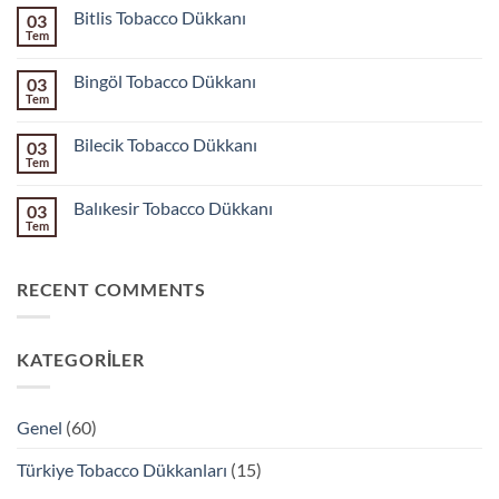
Bolu
Bitlis Tobacco Dükkanı
03
Tobacco
Dükkanı
Tem
Yorum
yok
Bitlis
Bingöl Tobacco Dükkanı
03
Tobacco
Dükkanı
Tem
Yorum
yok
Bingöl
Bilecik Tobacco Dükkanı
03
Tobacco
Dükkanı
Tem
Yorum
yok
Bilecik
Balıkesir Tobacco Dükkanı
03
Tobacco
Dükkanı
Tem
Yorum
yok
Balıkesir
Tobacco
RECENT COMMENTS
Dükkanı
KATEGORILER
Genel
(60)
Türkiye Tobacco Dükkanları
(15)