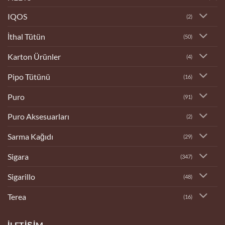
IQOS
(2)
İthal Tütün
(50)
Karton Ürünler
(4)
Pipo Tütünü
(16)
Puro
(91)
Puro Aksesuarları
(2)
Sarma Kağıdı
(29)
Sigara
(347)
Sigarillo
(48)
Terea
(16)
İLETIŞIM