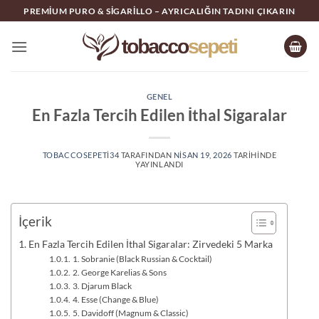
İçeriğe
PREMIUM PURO & SIGARILLO – AYRICALIĞIN TADINI ÇIKARIN
atla
GENEL
En Fazla Tercih Edilen İthal Sigaralar
TOBACCOSEPETI34
TARAFINDAN
NISAN 19, 2026
TARIHINDE
YAYINLANDI
İçerik
En Fazla Tercih Edilen İthal Sigaralar: Zirvedeki 5 Marka
1. Sobranie (Black Russian & Cocktail)
2. George Karelias & Sons
3. Djarum Black
4. Esse (Change & Blue)
5. Davidoff (Magnum & Classic)