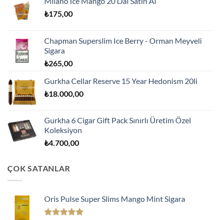
Milano Ice Mango 20 Dal Satın Al
₺
175,00
Chapman Superslim Ice Berry - Orman Meyveli
Sigara
₺
265,00
Gurkha Cellar Reserve 15 Year Hedonism 20li
₺
18.000,00
Gurkha 6 Cigar Gift Pack Sınırlı Üretim Özel
Koleksiyon
₺
4.700,00
ÇOK SATANLAR
Oris Pulse Super Slims Mango Mint Sigara