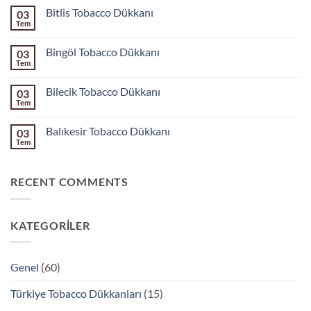
Bolu
Bitlis Tobacco Dükkanı
03
Tobacco
Dükkanı
Tem
Yorum
yok
Bitlis
Bingöl Tobacco Dükkanı
03
Tobacco
Dükkanı
Tem
Yorum
yok
Bingöl
Bilecik Tobacco Dükkanı
03
Tobacco
Dükkanı
Tem
Yorum
yok
Bilecik
Balıkesir Tobacco Dükkanı
03
Tobacco
Dükkanı
Tem
Yorum
yok
Balıkesir
Tobacco
RECENT COMMENTS
Dükkanı
KATEGORILER
Genel
(60)
Türkiye Tobacco Dükkanları
(15)