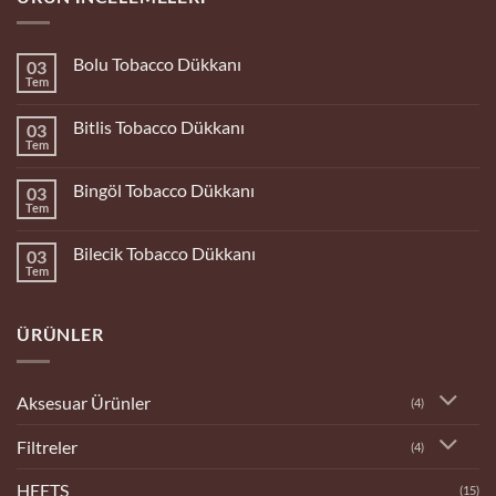
Bolu Tobacco Dükkanı
03
Tem
Yorum
yok
Bolu
Bitlis Tobacco Dükkanı
03
Tobacco
Dükkanı
Tem
Yorum
yok
Bitlis
Bingöl Tobacco Dükkanı
03
Tobacco
Dükkanı
Tem
Yorum
yok
Bingöl
Bilecik Tobacco Dükkanı
03
Tobacco
Dükkanı
Tem
Yorum
yok
Bilecik
Tobacco
ÜRÜNLER
Dükkanı
Aksesuar Ürünler
(4)
Filtreler
(4)
HEETS
(15)