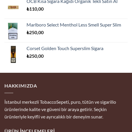
OCB Kısa Sigara Kağıdı Organik Tekli Satın Al
₺175,00.
fiyat:
₺
110,00
₺170,00.
Marlboro Select Menthol Less Smell Super Slim
₺
250,00
Corset Golden Touch Superslim Sigara
₺
250,00
HAKKIMIZDA
İstanbul merkezli TobaccoSepeti, puro, tütün ve sigarillo
ürünlerinde kalite ve güveni bir araya getirir. Seçkin
ürünleriyle keyifli ve ayrıcalıklı bir deneyim sunar.
ÜRÜN İNCELEMELERI