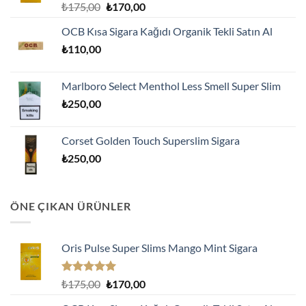
5 üzerinden
Orijinal
Şu
₺
175,00
₺
170,00
5.00
oy
fiyat:
andaki
aldı
OCB Kısa Sigara Kağıdı Organik Tekli Satın Al
₺175,00.
fiyat:
₺
110,00
₺170,00.
Marlboro Select Menthol Less Smell Super Slim
₺
250,00
Corset Golden Touch Superslim Sigara
₺
250,00
ÖNE ÇIKAN ÜRÜNLER
Oris Pulse Super Slims Mango Mint Sigara
5 üzerinden
Orijinal
Şu
₺
175,00
₺
170,00
5.00
oy
fiyat:
andaki
aldı