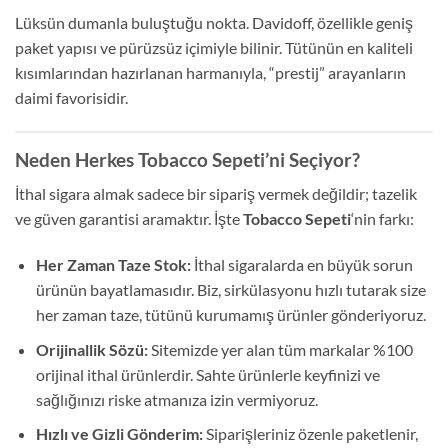
Lüksün dumanla buluştuğu nokta. Davidoff, özellikle geniş
paket yapısı ve pürüzsüz içimiyle bilinir. Tütünün en kaliteli
kısımlarından hazırlanan harmanıyla, “prestij” arayanların
daimi favorisidir.
Neden Herkes Tobacco Sepeti’ni Seçiyor?
İthal sigara almak sadece bir sipariş vermek değildir; tazelik
ve güven garantisi aramaktır. İşte
Tobacco Sepeti
‘nin farkı:
Her Zaman Taze Stok:
İthal sigaralarda en büyük sorun
ürünün bayatlamasıdır. Biz, sirkülasyonu hızlı tutarak size
her zaman taze, tütünü kurumamış ürünler gönderiyoruz.
Orijinallik Sözü:
Sitemizde yer alan tüm markalar %100
orijinal ithal ürünlerdir. Sahte ürünlerle keyfinizi ve
sağlığınızı riske atmanıza izin vermiyoruz.
Hızlı ve Gizli Gönderim:
Siparişleriniz özenle paketlenir,