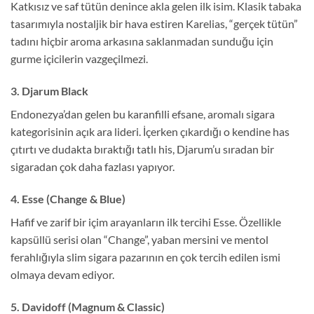
Katkısız ve saf tütün denince akla gelen ilk isim. Klasik tabaka
tasarımıyla nostaljik bir hava estiren Karelias, “gerçek tütün”
tadını hiçbir aroma arkasına saklanmadan sunduğu için
gurme içicilerin vazgeçilmezi.
3. Djarum Black
Endonezya’dan gelen bu karanfilli efsane, aromalı sigara
kategorisinin açık ara lideri. İçerken çıkardığı o kendine has
çıtırtı ve dudakta bıraktığı tatlı his, Djarum’u sıradan bir
sigaradan çok daha fazlası yapıyor.
4. Esse (Change & Blue)
Hafif ve zarif bir içim arayanların ilk tercihi Esse. Özellikle
kapsüllü serisi olan “Change”, yaban mersini ve mentol
ferahlığıyla slim sigara pazarının en çok tercih edilen ismi
olmaya devam ediyor.
5. Davidoff (Magnum & Classic)