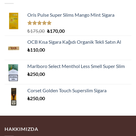
Oris Pulse Super Slims Mango Mint Sigara
5 üzerinden
Orijinal
Şu
₺
175,00
₺
170,00
5.00
oy
fiyat:
andaki
aldı
OCB Kısa Sigara Kağıdı Organik Tekli Satın Al
₺175,00.
fiyat:
₺
110,00
₺170,00.
Marlboro Select Menthol Less Smell Super Slim
₺
250,00
Corset Golden Touch Superslim Sigara
₺
250,00
HAKKIMIZDA