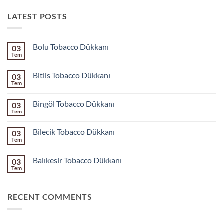
LATEST POSTS
Bolu Tobacco Dükkanı
03
Tem
Yorum
yok
Bolu
Bitlis Tobacco Dükkanı
03
Tobacco
Dükkanı
Tem
Yorum
yok
Bitlis
Bingöl Tobacco Dükkanı
03
Tobacco
Dükkanı
Tem
Yorum
yok
Bingöl
Bilecik Tobacco Dükkanı
03
Tobacco
Dükkanı
Tem
Yorum
yok
Bilecik
Balıkesir Tobacco Dükkanı
03
Tobacco
Dükkanı
Tem
Yorum
yok
Balıkesir
Tobacco
RECENT COMMENTS
Dükkanı