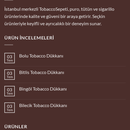
İstanbul merkezli TobaccoSepeti, puro, tütün ve sigarillo
ürünlerinde kalite ve güveni bir araya getirir. Seçkin
ürünleriyle keyifli ve ayrıcalıklı bir deneyim sunar.
ÜRÜN İNCELEMELERI
Bolu Tobacco Dükkanı
03
Tem
Yorum
yok
Bolu
Bitlis Tobacco Dükkanı
03
Tobacco
Dükkanı
Tem
Yorum
yok
Bitlis
Bingöl Tobacco Dükkanı
03
Tobacco
Dükkanı
Tem
Yorum
yok
Bingöl
Bilecik Tobacco Dükkanı
03
Tobacco
Dükkanı
Tem
Yorum
yok
Bilecik
Tobacco
ÜRÜNLER
Dükkanı