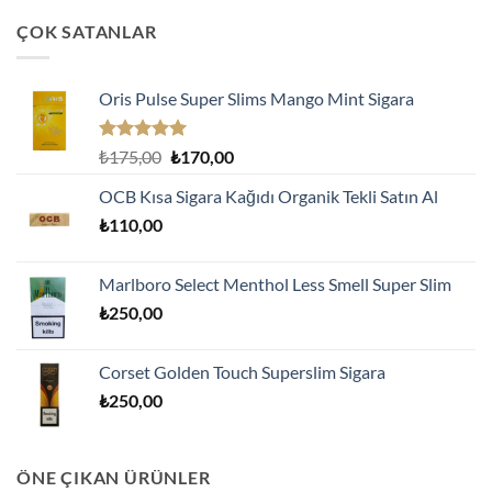
ÇOK SATANLAR
Oris Pulse Super Slims Mango Mint Sigara
5 üzerinden
Orijinal
Şu
₺
175,00
₺
170,00
5.00
oy
fiyat:
andaki
aldı
OCB Kısa Sigara Kağıdı Organik Tekli Satın Al
₺175,00.
fiyat:
₺
110,00
₺170,00.
Marlboro Select Menthol Less Smell Super Slim
₺
250,00
Corset Golden Touch Superslim Sigara
₺
250,00
ÖNE ÇIKAN ÜRÜNLER