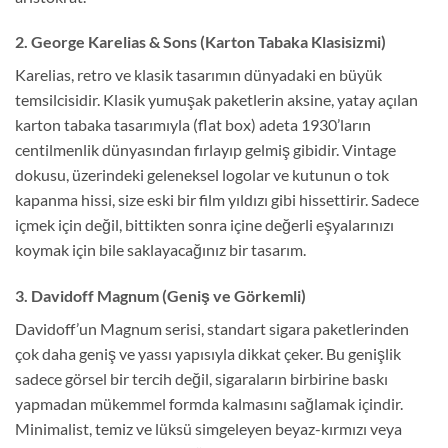
2. George Karelias & Sons (Karton Tabaka Klasisizmi)
Karelias, retro ve klasik tasarımın dünyadaki en büyük
temsilcisidir. Klasik yumuşak paketlerin aksine, yatay açılan
karton tabaka tasarımıyla (flat box) adeta 1930’ların
centilmenlik dünyasından fırlayıp gelmiş gibidir. Vintage
dokusu, üzerindeki geleneksel logolar ve kutunun o tok
kapanma hissi, size eski bir film yıldızı gibi hissettirir. Sadece
içmek için değil, bittikten sonra içine değerli eşyalarınızı
koymak için bile saklayacağınız bir tasarım.
3. Davidoff Magnum (Geniş ve Görkemli)
Davidoff’un Magnum serisi, standart sigara paketlerinden
çok daha geniş ve yassı yapısıyla dikkat çeker. Bu genişlik
sadece görsel bir tercih değil, sigaraların birbirine baskı
yapmadan mükemmel formda kalmasını sağlamak içindir.
Minimalist, temiz ve lüksü simgeleyen beyaz-kırmızı veya