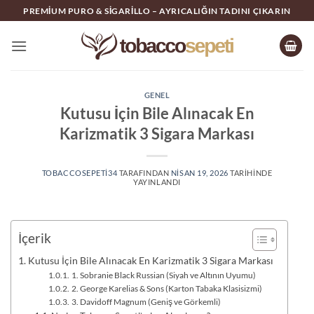
İçeriğe
PREMIUM PURO & SIGARILLO – AYRICALIĞIN TADINI ÇIKARIN
atla
GENEL
Kutusu İçin Bile Alınacak En
Karizmatik 3 Sigara Markası
TOBACCOSEPETI34
TARAFINDAN
NISAN 19, 2026
TARIHINDE
YAYINLANDI
İçerik
Kutusu İçin Bile Alınacak En Karizmatik 3 Sigara Markası
1. Sobranie Black Russian (Siyah ve Altının Uyumu)
2. George Karelias & Sons (Karton Tabaka Klasisizmi)
3. Davidoff Magnum (Geniş ve Görkemli)