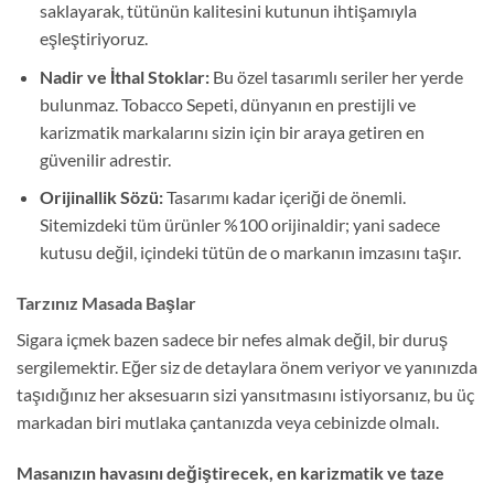
saklayarak, tütünün kalitesini kutunun ihtişamıyla
eşleştiriyoruz.
Nadir ve İthal Stoklar:
Bu özel tasarımlı seriler her yerde
bulunmaz. Tobacco Sepeti, dünyanın en prestijli ve
karizmatik markalarını sizin için bir araya getiren en
güvenilir adrestir.
Orijinallik Sözü:
Tasarımı kadar içeriği de önemli.
Sitemizdeki tüm ürünler %100 orijinaldir; yani sadece
kutusu değil, içindeki tütün de o markanın imzasını taşır.
Tarzınız Masada Başlar
Sigara içmek bazen sadece bir nefes almak değil, bir duruş
sergilemektir. Eğer siz de detaylara önem veriyor ve yanınızda
taşıdığınız her aksesuarın sizi yansıtmasını istiyorsanız, bu üç
markadan biri mutlaka çantanızda veya cebinizde olmalı.
Masanızın havasını değiştirecek, en karizmatik ve taze