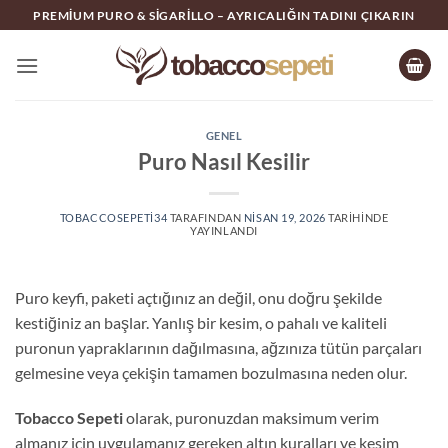
İçeriğe
PREMIUM PURO & SIGARILLO – AYRICALIĞIN TADINI ÇIKARIN
atla
GENEL
Puro Nasıl Kesilir
TOBACCOSEPETI34
TARAFINDAN
NISAN 19, 2026
TARIHINDE
YAYINLANDI
Puro keyfi, paketi açtığınız an değil, onu doğru şekilde
kestiğiniz an başlar. Yanlış bir kesim, o pahalı ve kaliteli
puronun yapraklarının dağılmasına, ağzınıza tütün parçaları
gelmesine veya çekişin tamamen bozulmasına neden olur.
Tobacco Sepeti
olarak, puronuzdan maksimum verim
almanız için uygulamanız gereken altın kuralları ve kesim