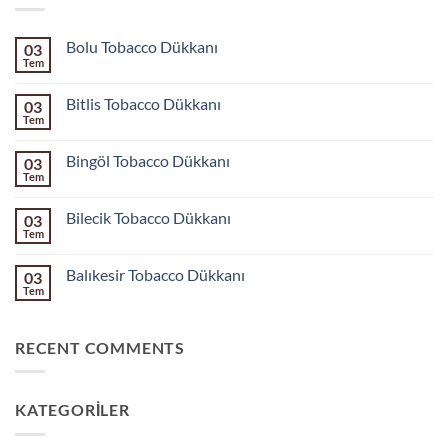
Bolu Tobacco Dükkanı
03
Tem
Yorum
yok
Bolu
Bitlis Tobacco Dükkanı
03
Tobacco
Dükkanı
Tem
Yorum
yok
Bitlis
Bingöl Tobacco Dükkanı
03
Tobacco
Dükkanı
Tem
Yorum
yok
Bingöl
Bilecik Tobacco Dükkanı
03
Tobacco
Dükkanı
Tem
Yorum
yok
Bilecik
Balıkesir Tobacco Dükkanı
03
Tobacco
Dükkanı
Tem
Yorum
yok
Balıkesir
Tobacco
RECENT COMMENTS
Dükkanı
KATEGORILER