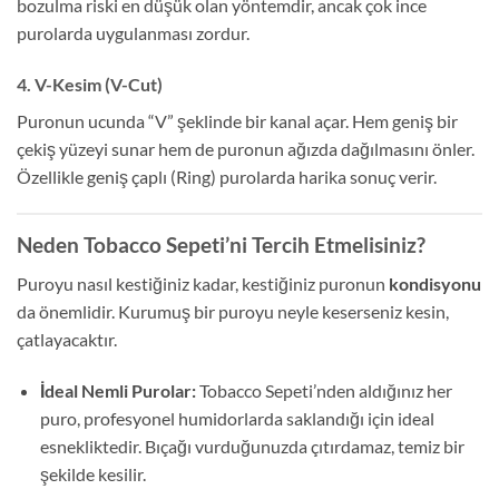
bozulma riski en düşük olan yöntemdir, ancak çok ince
purolarda uygulanması zordur.
4. V-Kesim (V-Cut)
Puronun ucunda “V” şeklinde bir kanal açar. Hem geniş bir
çekiş yüzeyi sunar hem de puronun ağızda dağılmasını önler.
Özellikle geniş çaplı (Ring) purolarda harika sonuç verir.
Neden Tobacco Sepeti’ni Tercih Etmelisiniz?
Puroyu nasıl kestiğiniz kadar, kestiğiniz puronun
kondisyonu
da önemlidir. Kurumuş bir puroyu neyle keserseniz kesin,
çatlayacaktır.
İdeal Nemli Purolar:
Tobacco Sepeti’nden aldığınız her
puro, profesyonel humidorlarda saklandığı için ideal
esnekliktedir. Bıçağı vurduğunuzda çıtırdamaz, temiz bir
şekilde kesilir.