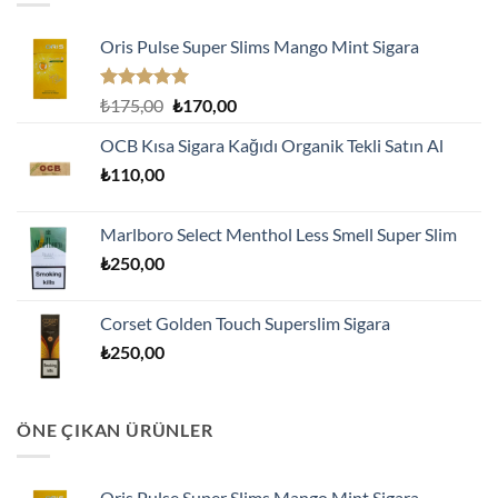
Oris Pulse Super Slims Mango Mint Sigara
5 üzerinden
Orijinal
Şu
₺
175,00
₺
170,00
5.00
oy
fiyat:
andaki
aldı
OCB Kısa Sigara Kağıdı Organik Tekli Satın Al
₺175,00.
fiyat:
₺
110,00
₺170,00.
Marlboro Select Menthol Less Smell Super Slim
₺
250,00
Corset Golden Touch Superslim Sigara
₺
250,00
ÖNE ÇIKAN ÜRÜNLER
Oris Pulse Super Slims Mango Mint Sigara