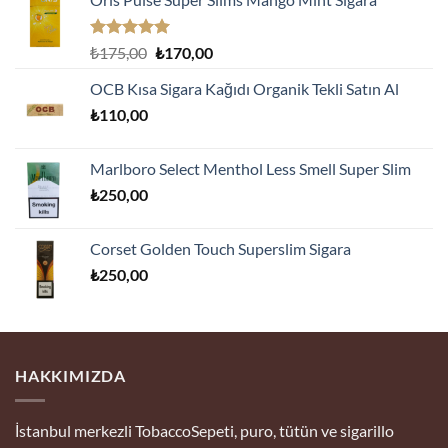
5 üzerinden
Orijinal
Şu
₺
175,00
₺
170,00
5.00
oy
fiyat:
andaki
aldı
OCB Kısa Sigara Kağıdı Organik Tekli Satın Al
₺175,00.
fiyat:
₺
110,00
₺170,00.
Marlboro Select Menthol Less Smell Super Slim
₺
250,00
Corset Golden Touch Superslim Sigara
₺
250,00
HAKKIMIZDA
İstanbul merkezli TobaccoSepeti, puro, tütün ve sigarillo