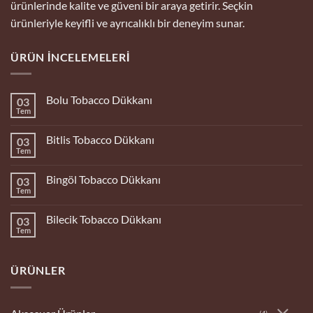
ürünlerinde kalite ve güveni bir araya getirir. Seçkin
ürünleriyle keyifli ve ayrıcalıklı bir deneyim sunar.
ÜRÜN İNCELEMELERI
Bolu Tobacco Dükkanı
03
Tem
Yorum
yok
Bolu
Bitlis Tobacco Dükkanı
03
Tobacco
Dükkanı
Tem
Yorum
yok
Bitlis
Bingöl Tobacco Dükkanı
03
Tobacco
Dükkanı
Tem
Yorum
yok
Bingöl
Bilecik Tobacco Dükkanı
03
Tobacco
Dükkanı
Tem
Yorum
yok
Bilecik
Tobacco
ÜRÜNLER
Dükkanı