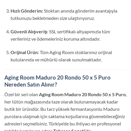
Hızlı Gönderim:
Stoktan anında gönderim avantajıyla
tutkunuzu bekletmeden size ulaştırıyoruz.
Güvenli Alışveriş:
SSL sertifikalı altyapımızla tüm
verileriniz ve ödemeleriniz koruma altındadır.
Orijinal Ürün:
Tüm Aging Room stoklarımız orijinal
kutularında ve mühürlü olarak sunulmaktadır.
Aging Room Maduro 20 Rondo 50 x 5 Puro
Nereden Satın Alınır?
Özel bir seri olan
Aging Room Maduro 20 Rondo 50 x 5 Puro
,
her tütün mağazasında taze olarak bulunamayacak kadar
butik bir üründür. Bu tarz yüksek fermantasyonlu Maduro
purolara ulaşmak için saklama koşullarına güvenebileceğiniz
adresleri seçmelisiniz. Türkiye’de bu ihtiyacı en profesyonel
şekilde karşılayan adres
Tobacco Sepeti
‘dir.