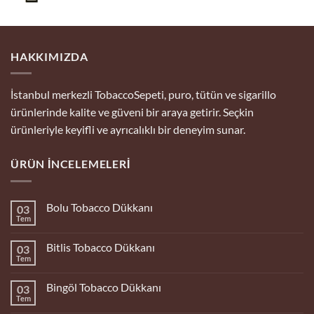
HAKKIMIZDA
İstanbul merkezli TobaccoSepeti, puro, tütün ve sigarillo
ürünlerinde kalite ve güveni bir araya getirir. Seçkin
ürünleriyle keyifli ve ayrıcalıklı bir deneyim sunar.
ÜRÜN İNCELEMELERI
Bolu Tobacco Dükkanı
03
Tem
Yorum
yok
Bolu
Bitlis Tobacco Dükkanı
03
Tobacco
Dükkanı
Tem
Yorum
yok
Bitlis
Bingöl Tobacco Dükkanı
03
Tobacco
Dükkanı
Tem
Yorum
yok