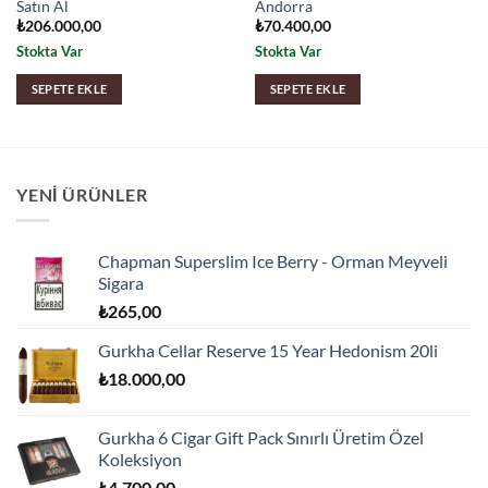
Satın Al
Andorra
₺
206.000,00
₺
70.400,00
Stokta Var
Stokta Var
SEPETE EKLE
SEPETE EKLE
YENI ÜRÜNLER
Chapman Superslim Ice Berry - Orman Meyveli
Sigara
₺
265,00
Gurkha Cellar Reserve 15 Year Hedonism 20li
₺
18.000,00
Gurkha 6 Cigar Gift Pack Sınırlı Üretim Özel
Koleksiyon
₺
4.700,00