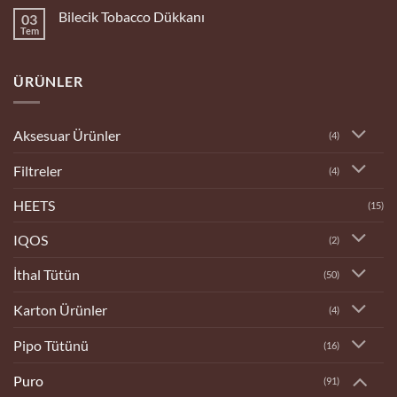
Bingöl
Bilecik Tobacco Dükkanı
03
Tobacco
Dükkanı
Tem
Yorum
yok
Bilecik
Tobacco
ÜRÜNLER
Dükkanı
Aksesuar Ürünler
(4)
Filtreler
(4)
HEETS
(15)
IQOS
(2)
İthal Tütün
(50)
Karton Ürünler
(4)
Pipo Tütünü
(16)
Puro
(91)