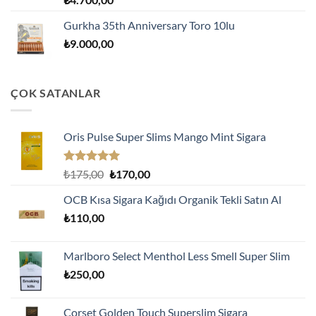
Gurkha 35th Anniversary Toro 10lu
₺
9.000,00
ÇOK SATANLAR
Oris Pulse Super Slims Mango Mint Sigara
5 üzerinden
Orijinal
Şu
₺
175,00
₺
170,00
5.00
oy
fiyat:
andaki
aldı
OCB Kısa Sigara Kağıdı Organik Tekli Satın Al
₺175,00.
fiyat:
₺
110,00
₺170,00.
Marlboro Select Menthol Less Smell Super Slim
₺
250,00
Corset Golden Touch Superslim Sigara