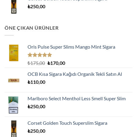
₺
250,00
ÖNE ÇIKAN ÜRÜNLER
Oris Pulse Super Slims Mango Mint Sigara
5 üzerinden
Orijinal
Şu
₺
175,00
₺
170,00
5.00
oy
fiyat:
andaki
aldı
OCB Kısa Sigara Kağıdı Organik Tekli Satın Al
₺175,00.
fiyat:
₺
110,00
₺170,00.
Marlboro Select Menthol Less Smell Super Slim
₺
250,00
Corset Golden Touch Superslim Sigara
₺
250,00