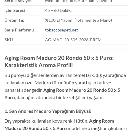
Sertlik Seviyesi
Medium to Full (Orta – Tam Gövdeli)
İçim Süresi
45 – 60 Dakika
Üretim Tipi
%100 El Yapımı (Totalmente a Mano)
Satış Platformu
tobaccosepeti.net
SKU
AG-MAD-20-505-2026-PREM
Aging Room Maduro 20 Rondo 50 x 5 Puro:
Karakteristik Aroma Profili
Bu puroyu diğer serilerden ayıran temel fark, dış yaprağında
kullanılan özel Maduro tütününün yarattığı o tatlı ve
baharatlı dengedir.
Aging Room Maduro 20 Rondo 50 x 5
Puro
, damağınızda adeta bir lezzet şöleni yaşatır.
1. San Andres Maduro Yaprağının Büyüsü
Dış yaprakta kullanılan koyu renkli tütün,
Aging Room
Maduro 20 Rondo 50 x 5 Puro
modeline o meşhur çikolamsı