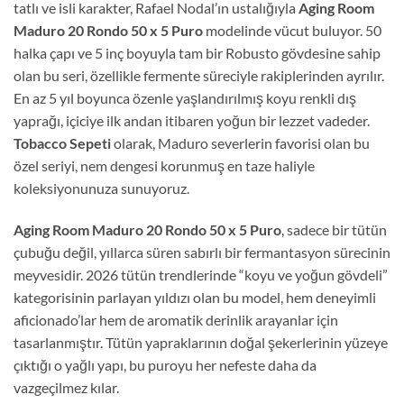
tatlı ve isli karakter, Rafael Nodal’ın ustalığıyla
Aging Room
Maduro 20 Rondo 50 x 5 Puro
modelinde vücut buluyor. 50
halka çapı ve 5 inç boyuyla tam bir Robusto gövdesine sahip
olan bu seri, özellikle fermente süreciyle rakiplerinden ayrılır.
En az 5 yıl boyunca özenle yaşlandırılmış koyu renkli dış
yaprağı, içiciye ilk andan itibaren yoğun bir lezzet vadeder.
Tobacco Sepeti
olarak, Maduro severlerin favorisi olan bu
özel seriyi, nem dengesi korunmuş en taze haliyle
koleksiyonunuza sunuyoruz.
Aging Room Maduro 20 Rondo 50 x 5 Puro
, sadece bir tütün
çubuğu değil, yıllarca süren sabırlı bir fermantasyon sürecinin
meyvesidir. 2026 tütün trendlerinde “koyu ve yoğun gövdeli”
kategorisinin parlayan yıldızı olan bu model, hem deneyimli
aficionado’lar hem de aromatik derinlik arayanlar için
tasarlanmıştır. Tütün yapraklarının doğal şekerlerinin yüzeye
çıktığı o yağlı yapı, bu puroyu her nefeste daha da
vazgeçilmez kılar.