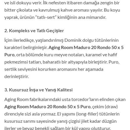
ve isli dokuyu verir. İlk nefesten itibaren damağa zengin bir
bitter çikolata ve kavrulmuş kahve aroması yayılır. Bu koyu
yaprak, ürünün “tatlı-sert” kimliğinin ana mimarıdır.
2. Kompleks ve Tatlı Geçişler
İçim ilerledikçe, yaşlandırılmış Dominik dolgu tütünlerinin
karakteri belirginleşir.
Aging Room Maduro 20 Rondo 50 x 5
Puro
, orta bölümde kuru meyve notaları, karamel ve hafif
pekmezimsi tatları, baharatlı bir altyapıyla birleştirir. Puro,
sertlik seviyesini korurken aromasını her aşamada
derinleştirir.
3. Kusursuz İnşa ve Yanış Kalitesi
Aging Room fabrikalarındaki usta torcedor’ların elinden çıkan
Aging Room Maduro 20 Rondo 50 x 5 Puro
, çekim (draw)
direnciyle sizi asla yormaz. El yapımı (long-filler) tütünlerin
kusursuz sarımı sayesinde yanış çizgisi jilet kadar düzgün
ilerler ve beyaz benekli sağlam bir kül yapısı oluşturur.