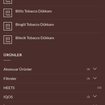
Tem
Yorum
yok
Bolu
Bitlis Tobacco Dükkanı
03
Tobacco
Dükkanı
Tem
Yorum
yok
Bitlis
Bingöl Tobacco Dükkanı
03
Tobacco
Dükkanı
Tem
Yorum
yok
Bingöl
Bilecik Tobacco Dükkanı
03
Tobacco
Dükkanı
Tem
Yorum
yok
Bilecik
Tobacco
ÜRÜNLER
Dükkanı
Aksesuar Ürünler
(4)
Filtreler
(4)
HEETS
(15)
IQOS
(2)