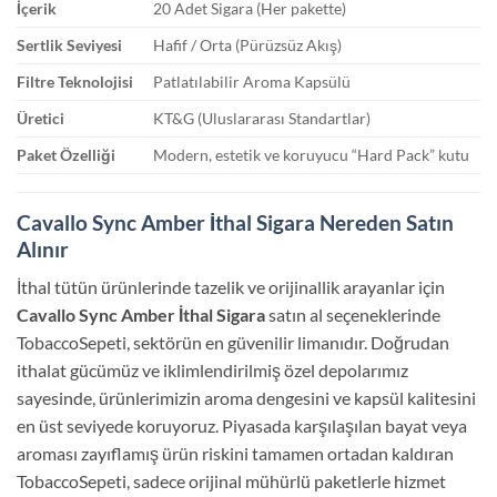
İçerik
20 Adet Sigara (Her pakette)
Sertlik Seviyesi
Hafif / Orta (Pürüzsüz Akış)
Filtre Teknolojisi
Patlatılabilir Aroma Kapsülü
Üretici
KT&G (Uluslararası Standartlar)
Paket Özelliği
Modern, estetik ve koruyucu “Hard Pack” kutu
Cavallo Sync Amber İthal Sigara Nereden Satın
Alınır
İthal tütün ürünlerinde tazelik ve orijinallik arayanlar için
Cavallo Sync Amber İthal Sigara
satın al seçeneklerinde
TobaccoSepeti, sektörün en güvenilir limanıdır. Doğrudan
ithalat gücümüz ve iklimlendirilmiş özel depolarımız
sayesinde, ürünlerimizin aroma dengesini ve kapsül kalitesini
en üst seviyede koruyoruz. Piyasada karşılaşılan bayat veya
aroması zayıflamış ürün riskini tamamen ortadan kaldıran
TobaccoSepeti, sadece orijinal mühürlü paketlerle hizmet