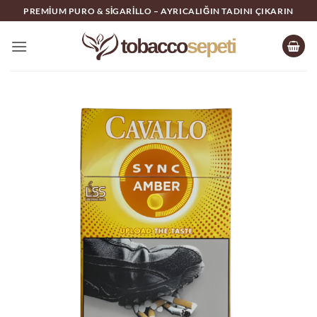
İçeriğe
PREMIUM PURO & SIGARILLO – AYRICALIĞIN TADINI ÇIKARIN
atla