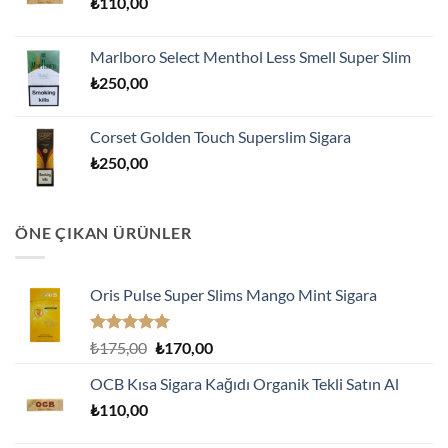
₺
110,00
₺170,00.
Marlboro Select Menthol Less Smell Super Slim
₺
250,00
Corset Golden Touch Superslim Sigara
₺
250,00
ÖNE ÇIKAN ÜRÜNLER
Oris Pulse Super Slims Mango Mint Sigara
5 üzerinden
Orijinal
Şu
₺
175,00
₺
170,00
5.00
oy
fiyat:
andaki
aldı
OCB Kısa Sigara Kağıdı Organik Tekli Satın Al
₺175,00.
fiyat:
₺
110,00
₺170,00.