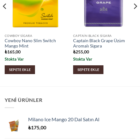
COWBOY SIGARA
CAPTAIN BLACK SIGARA
Cowboy Nano Slim Switch
Captain Black Grape Üzüm
Mango Mint
Aromalı Sigara
₺
165,00
₺
255,00
Stokta Var
Stokta Var
SEPETE EKLE
SEPETE EKLE
YENI ÜRÜNLER
Milano Ice Mango 20 Dal Satın Al
₺
175,00