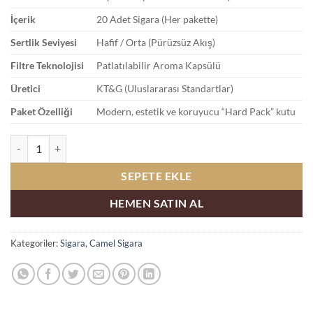
İçerik
20 Adet Sigara (Her pakette)
Sertlik Seviyesi
Hafif / Orta (Pürüzsüz Akış)
Filtre Teknolojisi
Patlatılabilir Aroma Kapsülü
Üretici
KT&G (Uluslararası Standartlar)
Paket Özelliği
Modern, estetik ve koruyucu “Hard Pack” kutu
Cavallo Sync Amber İthal Sigara adet
SEPETE EKLE
HEMEN SATIN AL
Kategoriler:
Sigara
,
Camel Sigara