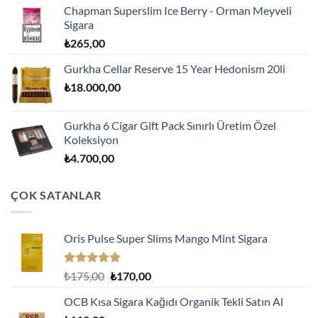
Chapman Superslim Ice Berry - Orman Meyveli
Sigara
₺
265,00
Gurkha Cellar Reserve 15 Year Hedonism 20li
₺
18.000,00
Gurkha 6 Cigar Gift Pack Sınırlı Üretim Özel
Koleksiyon
₺
4.700,00
ÇOK SATANLAR
Oris Pulse Super Slims Mango Mint Sigara
5 üzerinden
Orijinal
Şu
₺
175,00
₺
170,00
5.00
oy
fiyat:
andaki
aldı
OCB Kısa Sigara Kağıdı Organik Tekli Satın Al
₺175,00.
fiyat: