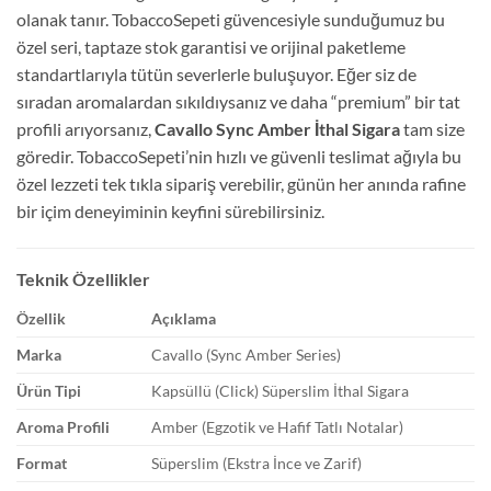
olanak tanır. TobaccoSepeti güvencesiyle sunduğumuz bu
özel seri, taptaze stok garantisi ve orijinal paketleme
standartlarıyla tütün severlerle buluşuyor. Eğer siz de
sıradan aromalardan sıkıldıysanız ve daha “premium” bir tat
profili arıyorsanız,
Cavallo Sync Amber İthal Sigara
tam size
göredir. TobaccoSepeti’nin hızlı ve güvenli teslimat ağıyla bu
özel lezzeti tek tıkla sipariş verebilir, günün her anında rafine
bir içim deneyiminin keyfini sürebilirsiniz.
Teknik Özellikler
Özellik
Açıklama
Marka
Cavallo (Sync Amber Series)
Ürün Tipi
Kapsüllü (Click) Süperslim İthal Sigara
Aroma Profili
Amber (Egzotik ve Hafif Tatlı Notalar)
Format
Süperslim (Ekstra İnce ve Zarif)