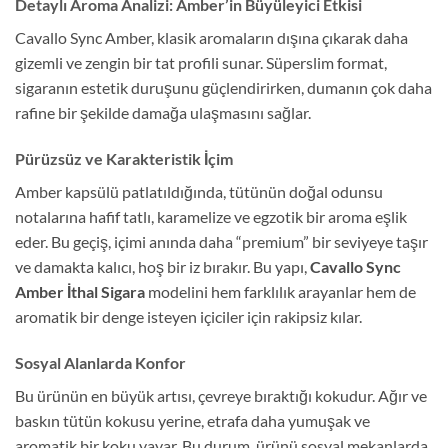
Detaylı Aroma Analizi: Amber’in Büyüleyici Etkisi
Cavallo Sync Amber, klasik aromaların dışına çıkarak daha
gizemli ve zengin bir tat profili sunar. Süperslim format,
sigaranın estetik duruşunu güçlendirirken, dumanın çok daha
rafine bir şekilde damağa ulaşmasını sağlar.
Pürüzsüz ve Karakteristik İçim
Amber kapsülü patlatıldığında, tütünün doğal odunsu
notalarına hafif tatlı, karamelize ve egzotik bir aroma eşlik
eder. Bu geçiş, içimi anında daha “premium” bir seviyeye taşır
ve damakta kalıcı, hoş bir iz bırakır. Bu yapı,
Cavallo Sync
Amber İthal Sigara
modelini hem farklılık arayanlar hem de
aromatik bir denge isteyen içiciler için rakipsiz kılar.
Sosyal Alanlarda Konfor
Bu ürünün en büyük artısı, çevreye bıraktığı kokudur. Ağır ve
baskın tütün kokusu yerine, etrafa daha yumuşak ve
aromatik bir koku yayar. Bu durum, ürünü sosyal mekanlarda