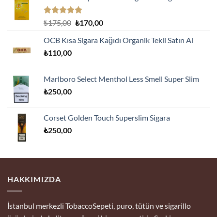
5 üzerinden
Orijinal
Şu
₺
175,00
₺
170,00
5.00
oy
fiyat:
andaki
aldı
OCB Kısa Sigara Kağıdı Organik Tekli Satın Al
₺175,00.
fiyat:
₺
110,00
₺170,00.
Marlboro Select Menthol Less Smell Super Slim
₺
250,00
Corset Golden Touch Superslim Sigara
₺
250,00
HAKKIMIZDA
İstanbul merkezli TobaccoSepeti, puro, tütün ve sigarillo