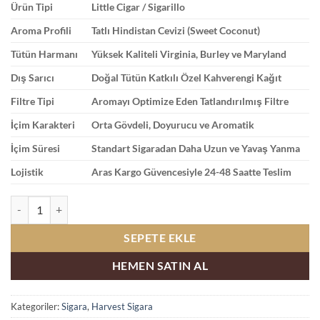
Ürün Tipi
Little Cigar / Sigarillo
Aroma Profili
Tatlı Hindistan Cevizi (Sweet Coconut)
Tütün Harmanı
Yüksek Kaliteli Virginia, Burley ve Maryland
Dış Sarıcı
Doğal Tütün Katkılı Özel Kahverengi Kağıt
Filtre Tipi
Aromayı Optimize Eden Tatlandırılmış Filtre
İçim Karakteri
Orta Gövdeli, Doyurucu ve Aromatik
İçim Süresi
Standart Sigaradan Daha Uzun ve Yavaş Yanma
Lojistik
Aras Kargo Güvencesiyle 24-48 Saatte Teslim
Harvest Sweet Coconut Little Kalın | Hindistan Cevizi adet
SEPETE EKLE
HEMEN SATIN AL
Kategoriler:
Sigara
,
Harvest Sigara