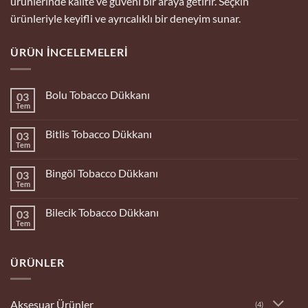
ürünlerinde kalite ve güveni bir araya getirir. Seçkin
ürünleriyle keyifli ve ayrıcalıklı bir deneyim sunar.
ÜRÜN İNCELEMELERI
Bolu Tobacco Dükkanı
03
Tem
Yorum
yok
Bolu
Bitlis Tobacco Dükkanı
03
Tobacco
Dükkanı
Tem
Yorum
yok
Bitlis
Bingöl Tobacco Dükkanı
03
Tobacco
Dükkanı
Tem
Yorum
yok
Bingöl
Bilecik Tobacco Dükkanı
03
Tobacco
Dükkanı
Tem
Yorum
yok
Bilecik
Tobacco
ÜRÜNLER
Dükkanı
Aksesuar Ürünler
(4)