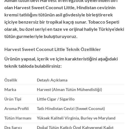
Alman tütün devi Harvest’ın en egzotik üyelerinden biri
olan Harvest Sweet Coconut Little, Hindistan cevizinin
kremsi tatlılığını tütünün asil gövdesiyle birleştirerek
içiciye benzersiz bir tropikal kaçış sunar. Tobacco Sepeti
olarak, bu özel seriyi en taze ve orijinal haliyle Türkiye’deki
tütün gurmeleriyle buluşturuyoruz.
Harvest Sweet Coconut Little Teknik Özellikler
Ürünün yapısal, içerik ve içim karakteristiğini aşağıdaki
teknik tabloda bulabilirsiniz:
Özellik
Detaylı Açıklama
Marka
Harvest (Alman Tütün Mühendisliği)
Ürün Tipi
Little Cigar / Sigarillo
Aroma Profili
Tatlı Hindistan Cevizi (Sweet Coconut)
Tütün Harmanı
Yüksek Kaliteli Virginia, Burley ve Maryland
Dış Sarıcı
Doğal Tütün Katkılı Özel Kahverengi Kağıt