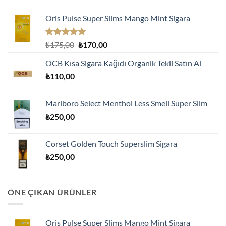
Oris Pulse Super Slims Mango Mint Sigara
5 üzerinden
Orijinal
Şu
₺
175,00
₺
170,00
5.00
oy
fiyat:
andaki
aldı
OCB Kısa Sigara Kağıdı Organik Tekli Satın Al
₺175,00.
fiyat:
₺
110,00
₺170,00.
Marlboro Select Menthol Less Smell Super Slim
₺
250,00
Corset Golden Touch Superslim Sigara
₺
250,00
ÖNE ÇIKAN ÜRÜNLER
Oris Pulse Super Slims Mango Mint Sigara