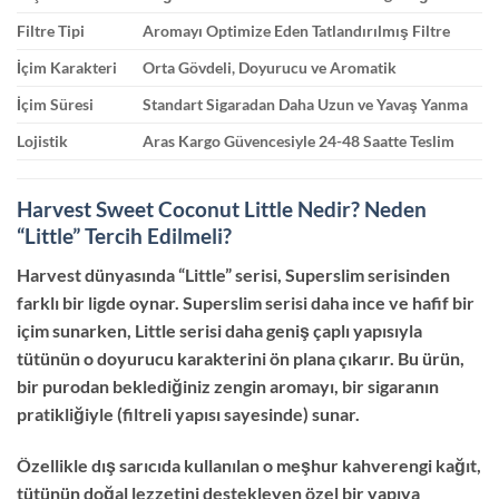
Filtre Tipi
Aromayı Optimize Eden Tatlandırılmış Filtre
İçim Karakteri
Orta Gövdeli, Doyurucu ve Aromatik
İçim Süresi
Standart Sigaradan Daha Uzun ve Yavaş Yanma
Lojistik
Aras Kargo Güvencesiyle 24-48 Saatte Teslim
Harvest Sweet Coconut Little Nedir? Neden
“Little” Tercih Edilmeli?
Harvest dünyasında “Little” serisi, Superslim serisinden
farklı bir ligde oynar. Superslim serisi daha ince ve hafif bir
içim sunarken, Little serisi daha geniş çaplı yapısıyla
tütünün o doyurucu karakterini ön plana çıkarır. Bu ürün,
bir purodan beklediğiniz zengin aromayı, bir sigaranın
pratikliğiyle (filtreli yapısı sayesinde) sunar.
Özellikle dış sarıcıda kullanılan o meşhur kahverengi kağıt,
tütünün doğal lezzetini destekleyen özel bir yapıya