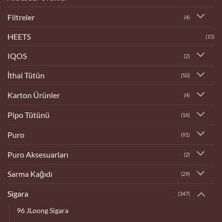
Filtreler
(4)
HEETS
(15)
IQOS
(2)
İthal Tütün
(50)
Karton Ürünler
(4)
Pipo Tütünü
(16)
Puro
(91)
Puro Aksesuarları
(2)
Sarma Kağıdı
(29)
Sigara
(347)
96 JLoong Sigara