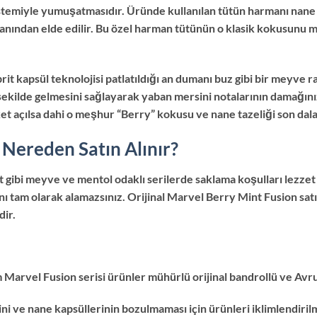
sistemiyle yumuşatmasıdır. Üründe kullanılan tütün harmanı nane 
armanından elde edilir. Bu özel harman tütünün o klasik kokusun
rit kapsül teknolojisi patlatıldığı an dumanı buz gibi bir meyve rayi
kilde gelmesini sağlayarak yaban mersini notalarının damağınız
ket açılsa dahi o meşhur “Berry” kokusu ve nane tazeliği son dala 
Nereden Satın Alınır?
t gibi meyve ve mentol odaklı serilerde saklama koşulları lezzet
 tam olarak alamazsınız. Orijinal Marvel Berry Mint Fusion satı
dir.
m Marvel Fusion serisi ürünler mühürlü orijinal bandrollü ve Avru
i ve nane kapsüllerinin bozulmaması için ürünleri iklimlendiri