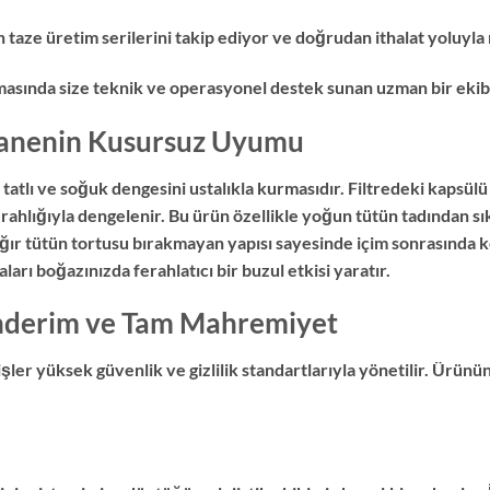
ze üretim serilerini takip ediyor ve doğrudan ithalat yoluyla r
amasında size teknik ve operasyonel destek sunan uzman bir ekib
Nanenin Kusursuz Uyumu
tatlı ve soğuk dengesini ustalıkla kurmasıdır. Filtredeki kapsülü
hlığıyla dengelenir. Bu ürün özellikle yoğun tütün tadından sıkı
a ağır tütün tortusu bırakmayan yapısı sayesinde içim sonrasında 
arı boğazınızda ferahlatıcı bir buzul etkisi yaratır.
önderim ve Tam Mahremiyet
ler yüksek güvenlik ve gizlilik standartlarıyla yönetilir. Ürünü