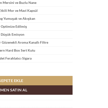
n Mersini ve Buzlu Nane
 Etkili Mor ve Mavi Kapsül
mg Yumuşak ve Akışkan
 Optimize Edilmiş
 Düşük Emisyon
r Gözenekli Aroma Kanallı Filtre
rn Hard Box Sert Kutu
det Ferahlatıcı Sigara
Mersini ve Nane adet
SEPETE EKLE
MEN SATIN AL