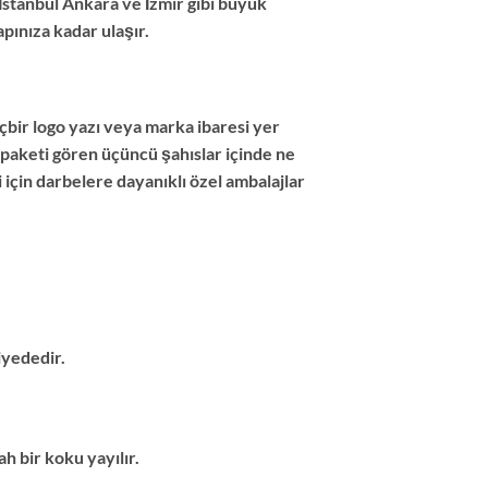
 İstanbul Ankara ve İzmir gibi büyük
pınıza kadar ulaşır.
bir logo yazı veya marka ibaresi yer
 paketi gören üçüncü şahıslar içinde ne
çin darbelere dayanıklı özel ambalajlar
iyededir.
 bir koku yayılır.