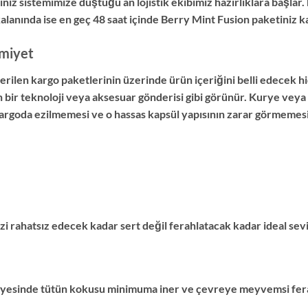
niz sistemimize düştüğü an lojistik ekibimiz hazırlıklara başlar.
kalanında ise en geç 48 saat içinde Berry Mint Fusion paketiniz ka
miyet
len kargo paketlerinin üzerinde ürün içeriğini belli edecek hiç
n bir teknoloji veya aksesuar gönderisi gibi görünür. Kurye veya
rgoda ezilmemesi ve o hassas kapsül yapısının zarar görmemesi i
zi rahatsız edecek kadar sert değil ferahlatacak kadar ideal sev
ayesinde tütün kokusu minimuma iner ve çevreye meyvemsi ferah