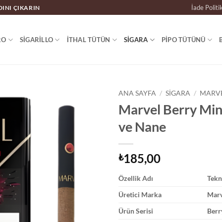
İade Politi
DINI ÇIKARIN
RO
SIGARILLO
İTHAL TÜTÜN
SIGARA
PIPO TÜTÜNÜ
ANA SAYFA
/
SIGARA
/
MARVE
Marvel Berry Min
ve Nane
185,00
₺
Özellik Adı
Tekn
Üretici Marka
Marv
Ürün Serisi
Berr