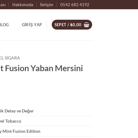
kası
Hakkımızda
İletişim
0542 682 4192
BLOG
GIRIŞ YAP
SEPET /
₺
0,00
L SIGARA
t Fusion Yaban Mersini
ik Detay ve Değer
el Tobacco
y Mint Fusion Edition