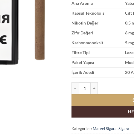
Ana Aroma
Yaba
Kapsül Teknolojisi
Çift
Nikotin Değeri
0.5 
Zifir Değeri
6 mg
Karbonmonoksit
5 mg
Filtre Tipi
Laze
Paket Yapısı
Mode
İçerik Adedi
20 A
Marvel Berry Mint Fusion Yaban 
HE
Kategoriler:
Marvel Sigara
,
Sigara