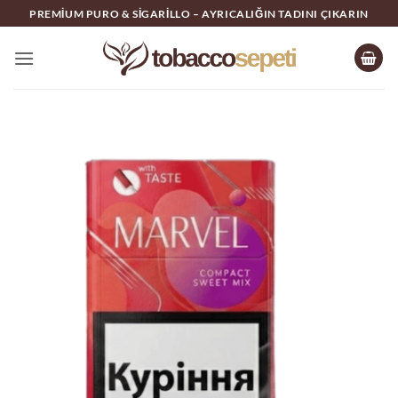
İçeriğe
PREMIUM PURO & SIGARILLO – AYRICALIĞIN TADINI ÇIKARIN
atla