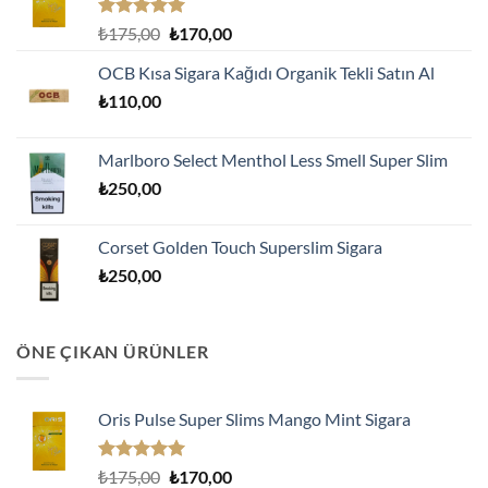
5 üzerinden
Orijinal
Şu
₺
175,00
₺
170,00
5.00
oy
fiyat:
andaki
aldı
OCB Kısa Sigara Kağıdı Organik Tekli Satın Al
₺175,00.
fiyat:
₺
110,00
₺170,00.
Marlboro Select Menthol Less Smell Super Slim
₺
250,00
Corset Golden Touch Superslim Sigara
₺
250,00
ÖNE ÇIKAN ÜRÜNLER
Oris Pulse Super Slims Mango Mint Sigara
5 üzerinden
Orijinal
Şu
₺
175,00
₺
170,00