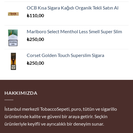
5.00
oy
fiyat:
andaki
aldı
OCB Kısa Sigara Kağıdı Organik Tekli Satın Al
₺175,00.
fiyat:
₺
110,00
₺170,00.
Marlboro Select Menthol Less Smell Super Slim
₺
250,00
Corset Golden Touch Superslim Sigara
₺
250,00
HAKKIMIZDA
İstanbul merkezli TobaccoSepeti, puro, tütün ve sigarillo
ürünlerinde kalite ve güveni bir araya getirir. Seçkin
ürünleriyle keyifli ve ayrıcalıklı bir deneyim sunar.