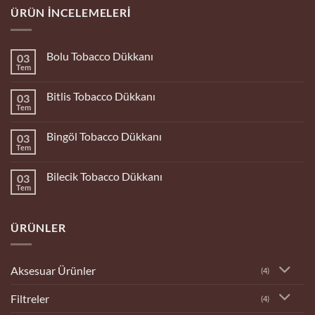
ÜRÜN İNCELEMELERI
Bolu Tobacco Dükkanı
03
Tem
Yorum
yok
Bolu
Bitlis Tobacco Dükkanı
03
Tobacco
Dükkanı
Tem
Yorum
yok
Bitlis
Bingöl Tobacco Dükkanı
03
Tobacco
Dükkanı
Tem
Yorum
yok
Bingöl
Bilecik Tobacco Dükkanı
03
Tobacco
Dükkanı
Tem
Yorum
yok
Bilecik
Tobacco
ÜRÜNLER
Dükkanı
Aksesuar Ürünler
(4)
Filtreler
(4)