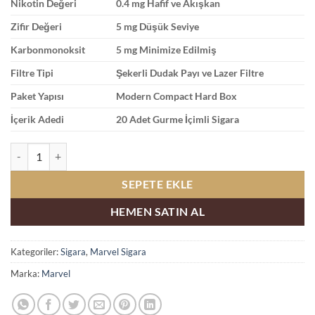
Nikotin Değeri
0.4 mg Hafif ve Akışkan
Zifir Değeri
5 mg Düşük Seviye
Karbonmonoksit
5 mg Minimize Edilmiş
Filtre Tipi
Şekerli Dudak Payı ve Lazer Filtre
Paket Yapısı
Modern Compact Hard Box
İçerik Adedi
20 Adet Gurme İçimli Sigara
Marvel Compact Sweet Mix Tatlı Vanilya ve Karışık Aroma adet
SEPETE EKLE
HEMEN SATIN AL
Kategoriler:
Sigara
,
Marvel Sigara
Marka:
Marvel