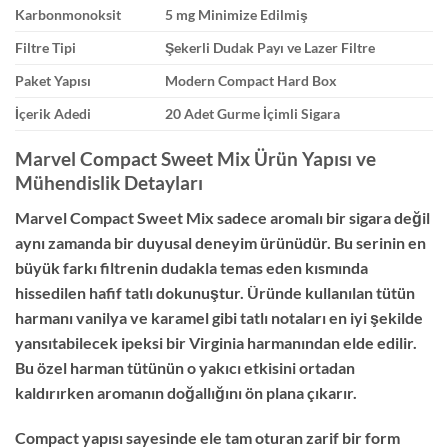
Karbonmonoksit
5 mg Minimize Edilmiş
Filtre Tipi
Şekerli Dudak Payı ve Lazer Filtre
Paket Yapısı
Modern Compact Hard Box
İçerik Adedi
20 Adet Gurme İçimli Sigara
Marvel Compact Sweet Mix Ürün Yapısı ve
Mühendislik Detayları
Marvel Compact Sweet Mix sadece aromalı bir sigara değil
aynı zamanda bir duyusal deneyim ürünüdür. Bu serinin en
büyük farkı filtrenin dudakla temas eden kısmında
hissedilen hafif tatlı dokunuştur. Üründe kullanılan tütün
harmanı vanilya ve karamel gibi tatlı notaları en iyi şekilde
yansıtabilecek ipeksi bir Virginia harmanından elde edilir.
Bu özel harman tütünün o yakıcı etkisini ortadan
kaldırırken aromanın doğallığını ön plana çıkarır.
Compact yapısı sayesinde ele tam oturan zarif bir form