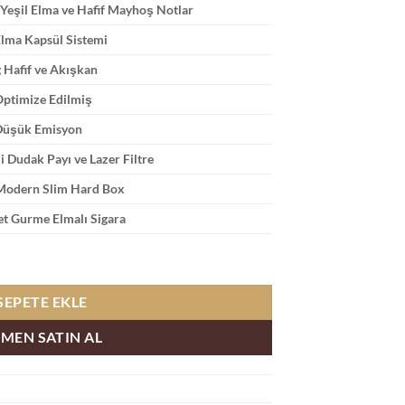
Yeşil Elma ve Hafif Mayhoş Notlar
Elma Kapsül Sistemi
 Hafif ve Akışkan
Optimize Edilmiş
Düşük Emisyon
i Dudak Payı ve Lazer Filtre
 Modern Slim Hard Box
t Gurme Elmalı Sigara
 Tatlı Filtreli adet
SEPETE EKLE
MEN SATIN AL