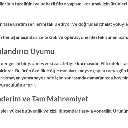
rinin tazeliğini ve şekerli filtre yapısını korumak için ürünler
aze üretim serilerini takip ediyor ve doğrudan ithalat yoluyla 
in her aşamasında size teknik ve operasyonel destek sunan uzman
nlandırıcı Uyumu
lı dengesini bir yaz meyvesi zarafetiyle kurmasıdır. Filtredeki k
birleşir. Bu ürün özellikle öğle molaları, meyve çayları veya gün
bırakmayan yapısı sayesinde içim sonrasında damağınızda hoş bir 
yuruculuğu artırır.
önderim ve Tam Mahremiyet
ler yüksek güvenlik ve gizlilik standartlarıyla yönetilir. Ürünü