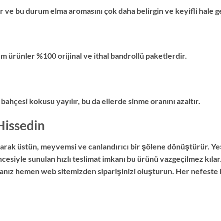
r ve bu durum elma aromasını çok daha belirgin ve keyifli hale ge
m ürünler %100 orijinal ve ithal bandrollü paketlerdir.
hçesi kokusu yayılır, bu da ellerde sinme oranını azaltır.
Hissedin
olarak üstün, meyvemsi ve canlandırıcı bir şölene dönüştürür. Ye
ncesiyle sunulan hızlı teslimat imkanı bu ürünü vazgeçilmez kıla
sanız hemen web sitemizden siparişinizi oluşturun. Her nefeste