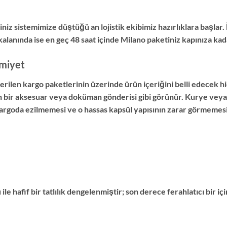
niz sistemimize düştüğü an lojistik ekibimiz hazırlıklara başlar.
kalanında ise en geç 48 saat içinde Milano paketiniz kapınıza kada
miyet
en kargo paketlerinin üzerinde ürün içeriğini belli edecek hiç
n bir aksesuar veya doküman gönderisi gibi görünür. Kurye veya
rgoda ezilmemesi ve o hassas kapsül yapısının zarar görmemesi i
 hafif bir tatlılık dengelenmiştir; son derece ferahlatıcı bir iç