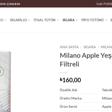
İade Politi
DINI ÇIKARIN
RO
SIGARILLO
İTHAL TÜTÜN
SIGARA
PIPO TÜTÜNÜ
ANA SAYFA
/
SIGARA
/
MILAN
Milano Apple Yeşi
Filtreli
160,00
₺
Özellik Adı
Tekni
Üretici Marka
Milan
Ürün Serisi
Apple 