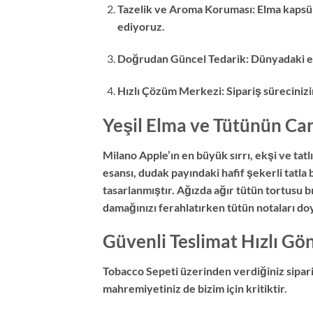
Tazelik ve Aroma Koruması: Elma kapsülle
ediyoruz.
Doğrudan Güncel Tedarik: Dünyadaki en t
Hızlı Çözüm Merkezi: Sipariş süreciniz
Yeşil Elma ve Tütünün Ca
Milano Apple’ın en büyük sırrı, ekşi ve tat
esansı, dudak payındaki hafif şekerli tatla 
tasarlanmıştır. Ağızda ağır tütün tortusu 
damağınızı ferahlatırken tütün notaları do
Güvenli Teslimat Hızlı G
Tobacco Sepeti üzerinden verdiğiniz sipariş
mahremiyetiniz de bizim için kritiktir.