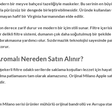
modern bir meyve bahçesi tazeliğiyle maskeler. Bu serinin en büyü
la pürüzsüz bir dengede birleştirebilmesidir. Üründe kullanılan 
mayan hafif bir Virginia harmanından elde edilir.
 derece zarif durur ve modern bir içim stili sunar. Filtre içerisi
r delikli filtre sistemi, dumanın çok daha soğutulmuş bir şekild
 bırakmasına yardımcı olur. Sızdırmazlık teknolojisi sayesinde p
korur.
romalı Nereden Satın Alınır?
şekerli filtre odaklı serilerde saklama koşulları lezzet için hay
a patlamasını tam olarak alamazsınız. Orijinal Milano Apple sat
dir.
üm Milano serisi ürünler mühürlü orijinal bandrollü ve Avrupa stan