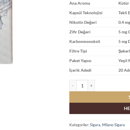
Ana Aroma
Kütür 
Kapsül Teknolojisi
Tekli 
Nikotin Değeri
0.4 mg
Zifir Değeri
5 mg 
Karbonmonoksit
5 mg 
Filtre Tipi
Şekerl
Paket Yapısı
Yeşil
İçerik Adedi
20 Ade
Milano Apple Yeşil Elma Aromalı ve
HE
Kategoriler:
Sigara
,
Milano Sigara