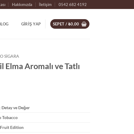
kası
Hakkımızda
İletişim
0542 682 4192
BLOG
GIRIŞ YAP
SEPET /
₺
0,00
O SIGARA
l Elma Aromalı ve Tatlı
k Detay ve Değer
o Tobacco
Fruit Edition