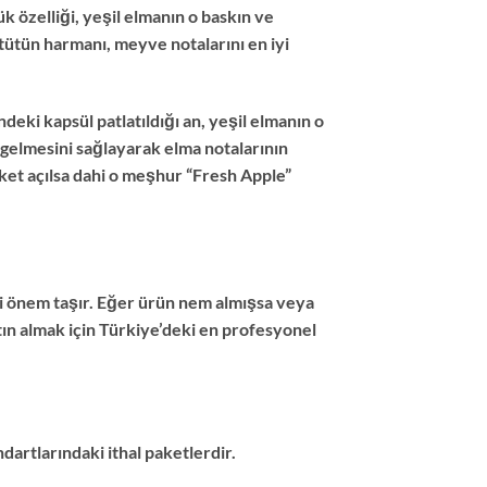
k özelliği, yeşil elmanın o baskın ve
tütün harmanı, meyve notalarını en iyi
ndeki kapsül patlatıldığı an, yeşil elmanın o
e gelmesini sağlayarak elma notalarının
aket açılsa dahi o meşhur “Fresh Apple”
ati önem taşır. Eğer ürün nem almışsa veya
ın almak için Türkiye’deki en profesyonel
dartlarındaki ithal paketlerdir.