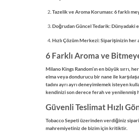
Tazelik ve Aroma Koruması: 6 farklı me
Doğrudan Güncel Tedarik: Dünyadaki en y
Hızlı Çözüm Merkezi: Siparişinizin her
6 Farklı Aroma ve Bitmey
Milano Kings Random’ın en büyük sırrı, her d
elma veya dondurucu bir nane ile karşılaşa
tadını ayrı ayrı deneyimlemek isteyen kulla
kendinizi son derece ferah ve yenilenmiş h
Güvenli Teslimat Hızlı G
Tobacco Sepeti üzerinden verdiğiniz sipariş
mahremiyetiniz de bizim için kritiktir.