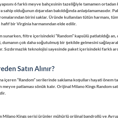
ısını 6 farklı meyve bahçesinin tazeliğiyle tamamen ortadan kal
a sahip olduğunun dışarıdan bakıldığında anlaşılamamasıdır. Pake
romalarından birini saklar. Üründe kullanılan tütün harmanı, t
afif bir Virginia harmanından elde edilir.
m sunarken, filtre içerisindeki “Random” kapsülü patlatıldığı an
emi, dumanın çok daha soğutulmuş bir şekilde gelmesini sağlaya
ur. Sızdırmazlık teknolojisi sayesinde paket içerisindeki farklı a
den Satın Alınır?
oma içeren “Random” serilerinde saklama koşulları hayati önem 
 meyve patlaması sönük kalır. Orijinal Milano Kings Random sat
dir.
üm Milano Kings serisi ürünler mühürlü orijinal bandrollü ve Avrup