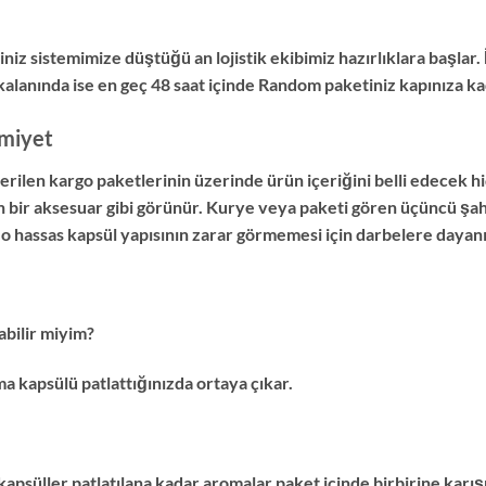
niz sistemimize düştüğü an lojistik ekibimiz hazırlıklara başlar.
 kalanında ise en geç 48 saat içinde Random paketiniz kapınıza ka
miyet
en kargo paketlerinin üzerinde ürün içeriğini belli edecek hiç
n bir aksesuar gibi görünür. Kurye veya paketi gören üçüncü şah
hassas kapsül yapısının zarar görmemesi için darbelere dayanıklı
abilir miyim?
a kapsülü patlattığınızda ortaya çıkar.
 kapsüller patlatılana kadar aromalar paket içinde birbirine karı