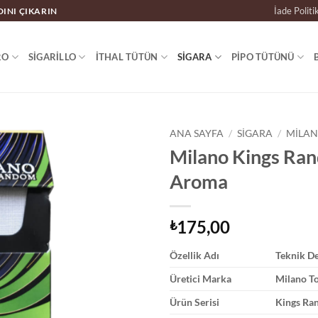
İade Politi
DINI ÇIKARIN
RO
SIGARILLO
İTHAL TÜTÜN
SIGARA
PIPO TÜTÜNÜ
ANA SAYFA
/
SIGARA
/
MILAN
Milano Kings Ran
Aroma
175,00
₺
Özellik Adı
Teknik D
Üretici Marka
Milano T
Ürün Serisi
Kings Ra