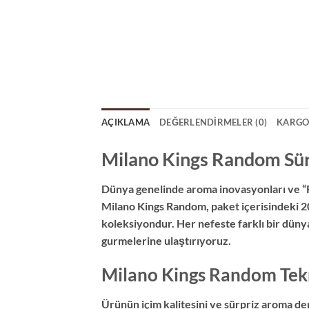
AÇIKLAMA
DEĞERLENDIRMELER (0)
KARGO
Milano Kings Random Sürp
Dünya genelinde aroma inovasyonları ve “R
Milano Kings Random, paket içerisindeki 20 
koleksiyondur. Her nefeste farklı bir dünya
gurmelerine ulaştırıyoruz.
Milano Kings Random Tekn
Ürünün içim kalitesini ve sürpriz aroma den