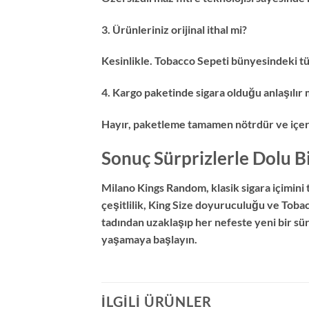
3. Ürünleriniz orijinal ithal mi?
Kesinlikle. Tobacco Sepeti bünyesindeki tü
4. Kargo paketinde sigara olduğu anlaşılır 
Hayır, paketleme tamamen nötrdür ve içeriği
Sonuç Sürprizlerle Dolu B
Milano Kings Random, klasik sigara içimin
çeşitlilik, King Size doyuruculuğu ve Toba
tadından uzaklaşıp her nefeste yeni bir sü
yaşamaya başlayın.
İLGILI ÜRÜNLER