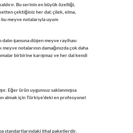
dırır. Bu serinin en büyük özelliği,
tten çektiğiniz her dal; çilek, elma,
üm bu meyve notalarıyla uyum
, o dalın şansına düşen meyve rayihası
rak meyve notalarının damağınızda çok daha
romalar birbirine karışmaz ve her dal kendi
taşır. Eğer ürün uygunsuz saklanmışsa
ın almak için Türkiye’deki en profesyonel
a standartlarındaki ithal paketlerdir.