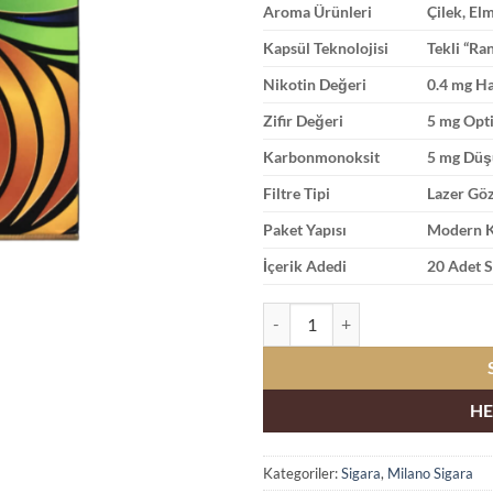
Aroma Ürünleri
Çilek, El
Kapsül Teknolojisi
Tekli “Ra
Nikotin Değeri
0.4 mg Ha
Zifir Değeri
5 mg Opt
Karbonmonoksit
5 mg Düş
Filtre Tipi
Lazer Göz
Paket Yapısı
Modern Ki
İçerik Adedi
20 Adet S
Milano Kings Random Sürpriz 6 F
HE
Kategoriler:
Sigara
,
Milano Sigara