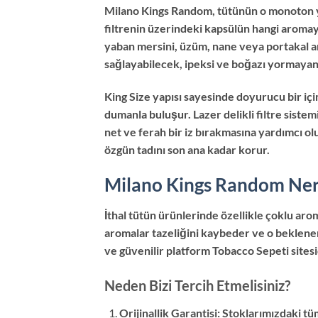
Milano Kings Random, tütünün o monoton yap
filtrenin üzerindeki kapsülün hangi aromay
yaban mersini, üzüm, nane veya portakal a
sağlayabilecek, ipeksi ve boğazı yormayan h
King Size yapısı sayesinde doyurucu bir içi
dumanla buluşur. Lazer delikli filtre sist
net ve ferah bir iz bırakmasına yardımcı ol
özgün tadını son ana kadar korur.
Milano Kings Random Nere
İthal tütün ürünlerinde özellikle çoklu ar
aromalar tazeliğini kaybeder ve o beklenen
ve güvenilir platform Tobacco Sepeti sitesi
Neden Bizi Tercih Etmelisiniz?
Orijinallik Garantisi: Stoklarımızdaki t