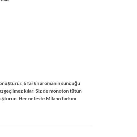
dönüştürür. 6 farklı aromanın sunduğu
azgeçilmez kılar. Siz de monoton tütün
uşturun. Her nefeste Milano farkını