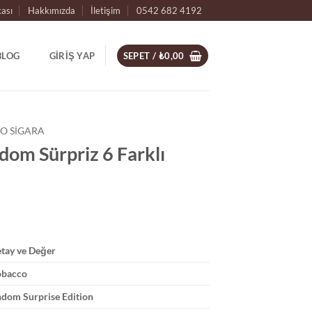
kası
Hakkımızda
İletişim
0542 682 4192
BLOG
GIRIŞ YAP
SEPET /
₺
0,00
O SIGARA
dom Sürpriz 6 Farklı
etay ve Değer
obacco
ndom Surprise Edition