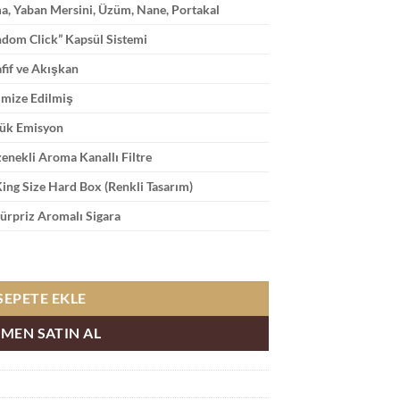
ma, Yaban Mersini, Üzüm, Nane, Portakal
ndom Click” Kapsül Sistemi
fif ve Akışkan
imize Edilmiş
ük Emisyon
enekli Aroma Kanallı Filtre
ng Size Hard Box (Renkli Tasarım)
ürpriz Aromalı Sigara
arklı Aroma adet
SEPETE EKLE
MEN SATIN AL