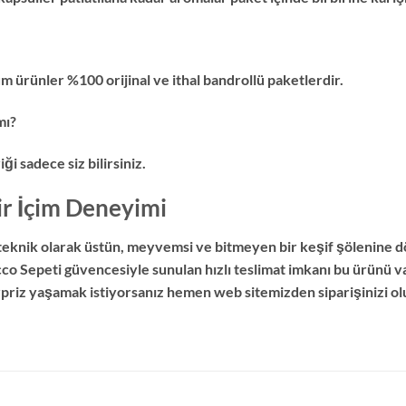
m ürünler %100 orijinal ve ithal bandrollü paketlerdir.
mı?
 sadece siz bilirsiniz.
ir İçim Deneyimi
i teknik olarak üstün, meyvemsi ve bitmeyen bir keşif şölenine 
cco Sepeti güvencesiyle sunulan hızlı teslimat imkanı bu ürünü v
rpriz yaşamak istiyorsanız hemen web sitemizden siparişinizi ol