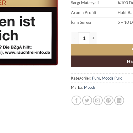
Sargı Materyali
%100 Do
Aroma Profili
Hafif Ba
İçim Süresi
5 – 10 D
Moods Mini Double Filter 20’s Sat
HE
Kategoriler:
Puro
,
Moods Puro
Marka:
Moods