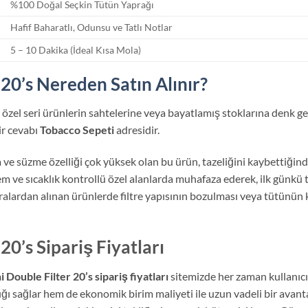
%100 Doğal Seçkin Tütün Yaprağı
Hafif Baharatlı, Odunsu ve Tatlı Notlar
5 – 10 Dakika (İdeal Kısa Mola)
20’s Nereden Satın Alınır?
, özel seri ürünlerin sahtelerine veya bayatlamış stoklarına denk g
ir cevabı
Tobacco Sepeti
adresidir.
 ve süzme özelliği çok yüksek olan bu ürün, tazeliğini kaybettiğind
nem ve sıcaklık kontrollü özel alanlarda muhafaza ederek, ilk günkü 
ralardan alınan ürünlerde filtre yapısının bozulması veya tütünün
0’s Sipariş Fiyatları
Double Filter 20’s sipariş fiyatları
sitemizde her zaman kullanıcı
ığı sağlar hem de ekonomik birim maliyeti ile uzun vadeli bir avan