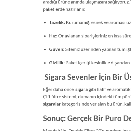
aradığı ürüne anında ulaşmasını sağlıyoruz. 
paketlerde hazırlanır.
Tazelik:
Kurumamış, esnek ve aroması üze
Hız:
Onaylanan siparişleriniz en kısa süre
Güven:
Sitemiz üzerinden yapılan tüm işl
Gizlilik:
Paket içeriği kesinlikle dışarıdan
Sigara Sevenler İçin Bir 
Eğer daha önce
sigara
gibi hafif ve aromatik
Çift filtre sistemi, dumanın içindeki tüm pürü
sigaralar
kategorisinde yer alan bu ürün, kalit
Sonuç: Gerçek Bir Puro De
Moods Mini Double Filter 20’s, modern insan