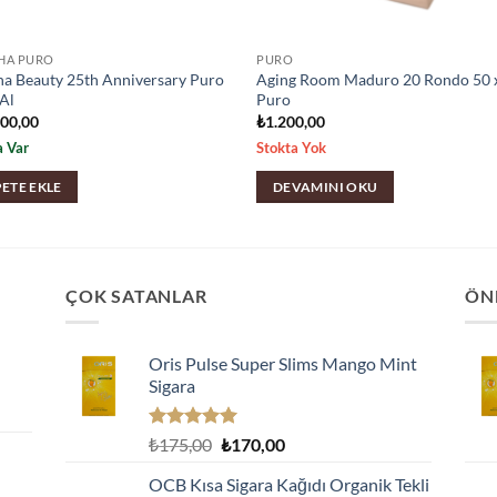
HA PURO
PURO
a Beauty 25th Anniversary Puro
Aging Room Maduro 20 Rondo 50 
 Al
Puro
300,00
₺
1.200,00
a Var
Stokta Yok
PETE EKLE
DEVAMINI OKU
ÇOK SATANLAR
ÖN
Oris Pulse Super Slims Mango Mint
Sigara
5 üzerinden
Orijinal
Şu
₺
175,00
₺
170,00
5.00
oy
fiyat:
andaki
aldı
OCB Kısa Sigara Kağıdı Organik Tekli
₺175,00.
fiyat: