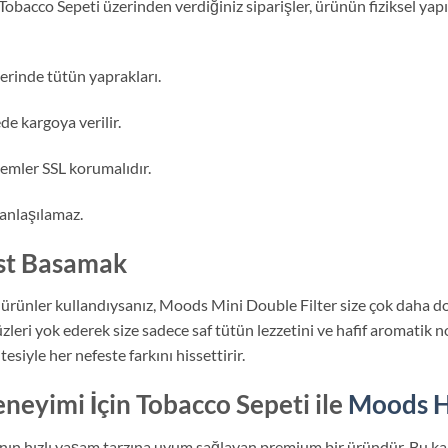
Tobacco Sepeti üzerinden verdiğiniz siparişler, ürünün fiziksel yap
rinde tütün yaprakları.
de kargoya verilir.
emler SSL korumalıdır.
 anlaşılamaz.
Üst Basamak
 ürünler kullandıysanız, Moods Mini Double Filter size çok daha do
zleri yok ederek size sadece saf tütün lezzetini ve hafif aromatik no
esiyle her nefeste farkını hissettirir.
neyimi İçin Tobacco Sepeti ile
Moods Ha
ın hızlı yaşam tarzına uyum sağlayan premium bir üründür. Bu kalit