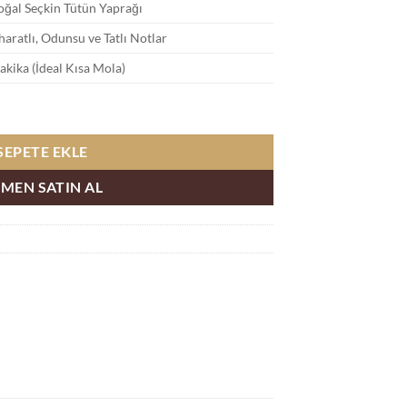
ğal Seçkin Tütün Yaprağı
haratlı, Odunsu ve Tatlı Notlar
akika (İdeal Kısa Mola)
ın Al adet
SEPETE EKLE
MEN SATIN AL