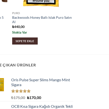
PURO
x 5
Backwoods Honey Ballı Islak Puro Satın
Al
₺
440,00
Stokta Var
SEPETE EKLE
E ÇIKAN ÜRÜNLER
Oris Pulse Super Slims Mango Mint
Sigara
5 üzerinden
Orijinal
Şu
₺
175,00
₺
170,00
5.00
oy
fiyat:
andaki
aldı
OCB Kısa Sigara Kağıdı Organik Tekli
₺175,00.
fiyat: