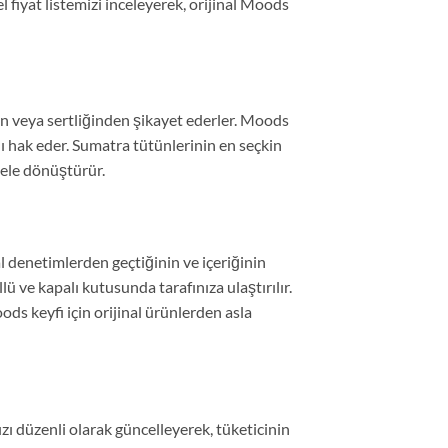
l fiyat listemizi inceleyerek, orijinal Moods
den veya sertliğinden şikayet ederler. Moods
ı hak eder. Sumatra tütünlerinin en seçkin
üele dönüştürür.
 denetimlerden geçtiğinin ve içeriğinin
 ve kapalı kutusunda tarafınıza ulaştırılır.
ods keyfi için orijinal ürünlerden asla
zı düzenli olarak güncelleyerek, tüketicinin