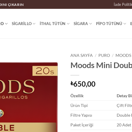
İade Politi
DINI ÇIKARIN
RO
SIGARILLO
İTHAL TÜTÜN
SIGARA
PIPO TÜTÜNÜ
ANA SAYFA
/
PURO
/
MOODS
Moods Mini Double
650,00
₺
Özellik
Detay Bi
Ürün Tipi
Çift Fil
Filtre Yapısı
Double F
Paket İçeriği
20 Adet