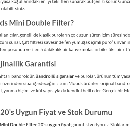
iyasa koşullarındaki en iyi teklifleri sunarak bütçenizi korur. Günce
 olabilirsiniz.
ds Mini Double Filter?
lanıcılar, genellikle klasik puroların çok uzun süren içim süresin
züm sunar. Çift filtresi sayesinde “en yumuşak içimli puro” unvanın
temposunda verilen 5 dakikalık bir kahve molasını bile lüks bir rit
jinallik Garantisi
ahtarı bandroldür.
Bandrollü sigaralar
ve purolar, ürünün tüm yasal
 üzerinden sipariş edeceğiniz tüm Moods ürünleri orijinal bandrollü
, yanma biçimi ve kül yapısıyla da kendini belli eder. Gerçek bir Mo
 20’s Uygun Fiyat ve Stok Durumu
ini Double Filter 20’s uygun fiyat
garantisi veriyoruz. Stoklarımı