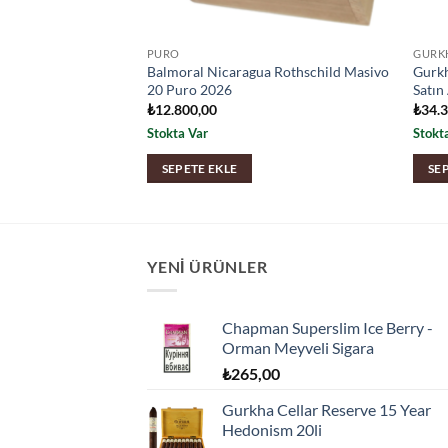
PURO
GURK
 Islak Puro Satın
Balmoral Nicaragua Rothschild Masivo
Gurkh
20 Puro 2026
Satın
₺
12.800,00
₺
34.
Stokta Var
Stokt
SEPETE EKLE
SE
YENI ÜRÜNLER
Chapman Superslim Ice Berry -
Orman Meyveli Sigara
₺
265,00
Gurkha Cellar Reserve 15 Year
Hedonism 20li