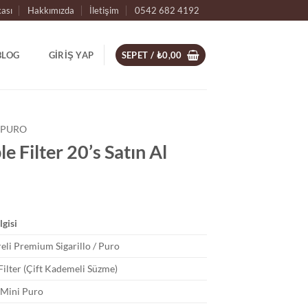
kası
Hakkımızda
İletişim
0542 682 4192
BLOG
GIRIŞ YAP
SEPET /
₺
0,00
 PURO
 Filter 20’s Satın Al
lgisi
treli Premium Sigarillo / Puro
ilter (Çift Kademeli Süzme)
 Mini Puro