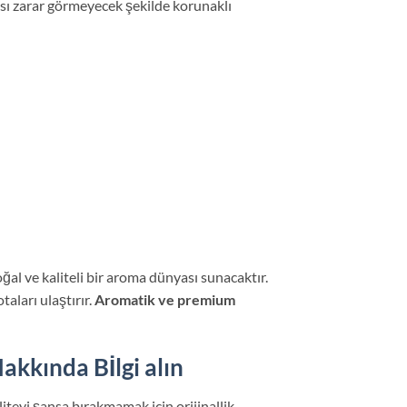
ısı zarar görmeyecek şekilde korunaklı
ğal ve kaliteli bir aroma dünyası sunacaktır.
taları ulaştırır.
Aromatik ve premium
kkında Bİlgi alın
eyi şansa bırakmamak için orijinallik,