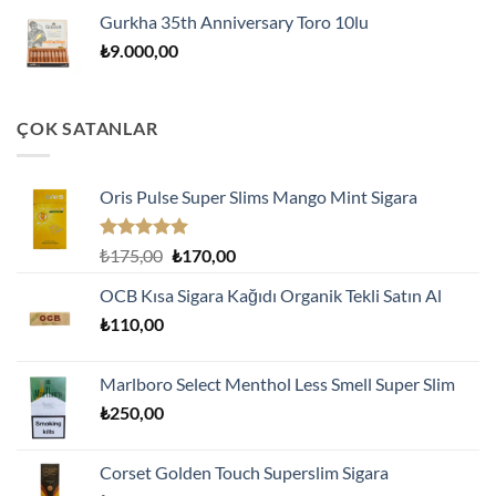
Gurkha 35th Anniversary Toro 10lu
₺
9.000,00
ÇOK SATANLAR
Oris Pulse Super Slims Mango Mint Sigara
5 üzerinden
Orijinal
Şu
₺
175,00
₺
170,00
5.00
oy
fiyat:
andaki
aldı
OCB Kısa Sigara Kağıdı Organik Tekli Satın Al
₺175,00.
fiyat:
₺
110,00
₺170,00.
Marlboro Select Menthol Less Smell Super Slim
₺
250,00
Corset Golden Touch Superslim Sigara