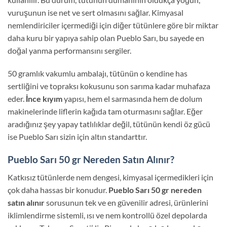
vuruşunun ise net ve sert olmasını sağlar.
Kimyasal
nemlendiriciler içermediği için diğer tütünlere göre bir miktar
daha kuru bir yapıya sahip olan Pueblo Sarı,
bu sayede en
doğal yanma performansını sergiler.
50 gramlık vakumlu ambalajı,
tütünün o kendine has
sertliğini ve topraksı kokusunu son sarıma kadar muhafaza
eder.
İnce kıyım
yapısı,
hem el sarmasında hem de dolum
makinelerinde liflerin kağıda tam oturmasını sağlar.
Eğer
aradığınız şey yapay tatlılıklar değil,
tütünün kendi öz gücü
ise Pueblo Sarı sizin için altın standarttır.
Pueblo Sarı 50 gr Nereden Satın Alınır?
Katkısız tütünlerde nem dengesi,
kimyasal içermedikleri için
çok daha hassas bir konudur.
Pueblo Sarı 50 gr nereden
satın alınır
sorusunun tek ve en güvenilir adresi,
ürünlerini
iklimlendirme sistemli,
ısı ve nem kontrollü özel depolarda