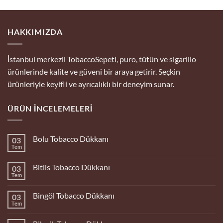
HAKKIMIZDA
İstanbul merkezli TobaccoSepeti, puro, tütün ve sigarillo
ürünlerinde kalite ve güveni bir araya getirir. Seçkin
ürünleriyle keyifli ve ayrıcalıklı bir deneyim sunar.
ÜRÜN İNCELEMELERI
Bolu Tobacco Dükkanı
03
Tem
Yorum
yok
Bolu
Bitlis Tobacco Dükkanı
03
Tobacco
Dükkanı
Tem
Yorum
yok
Bitlis
Bingöl Tobacco Dükkanı
03
Tobacco
Dükkanı
Tem
Yorum
yok
Bingöl