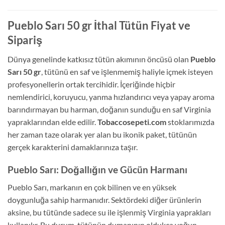
Pueblo Sarı 50 gr İthal Tütün Fiyat ve
Sipariş
Dünya genelinde katkısız tütün akımının öncüsü olan
Pueblo
Sarı 50 gr
,
tütünü en saf ve işlenmemiş haliyle içmek isteyen
profesyonellerin ortak tercihidir.
İçeriğinde hiçbir
nemlendirici,
koruyucu,
yanma hızlandırıcı veya yapay aroma
barındırmayan bu harman,
doğanın sunduğu en saf Virginia
yapraklarından elde edilir.
Tobaccosepeti.com
stoklarımızda
her zaman taze olarak yer alan bu ikonik paket,
tütünün
gerçek karakterini damaklarınıza taşır.
Pueblo Sarı: Doğallığın ve Gücün Harmanı
Pueblo Sarı,
markanın en çok bilinen ve en yüksek
doygunluğa sahip harmanıdır.
Sektördeki diğer ürünlerin
aksine,
bu tütünde sadece su ile işlenmiş Virginia yaprakları
kullanılır.
Bu durum,
tütünün dumanının oldukça yoğun,