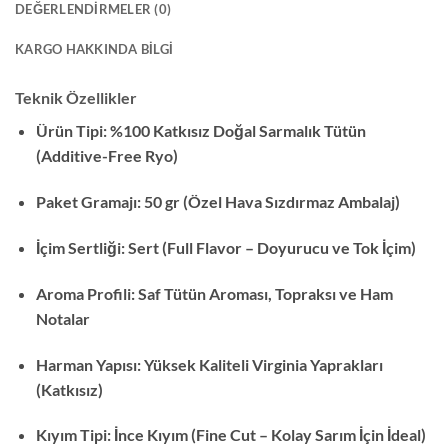
DEĞERLENDIRMELER (0)
KARGO HAKKINDA BILGI
Teknik Özellikler
Ürün Tipi:
%100 Katkısız Doğal Sarmalık Tütün
(Additive-Free Ryo)
Paket Gramajı:
50 gr (Özel Hava Sızdırmaz Ambalaj)
İçim Sertliği:
Sert (Full Flavor – Doyurucu ve Tok İçim)
Aroma Profili:
Saf Tütün Aroması,
Topraksı ve Ham
Notalar
Harman Yapısı:
Yüksek Kaliteli Virginia Yaprakları
(Katkısız)
Kıyım Tipi:
İnce Kıyım (Fine Cut – Kolay Sarım İçin İdeal)