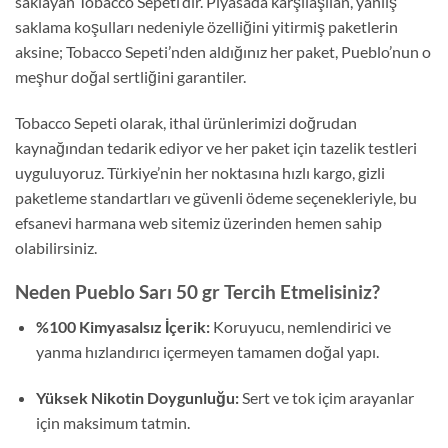
saklayan Tobacco Sepeti’dir.
Piyasada karşılaşılan,
yanlış
saklama koşulları nedeniyle özelliğini yitirmiş paketlerin
aksine; Tobacco Sepeti’nden aldığınız her paket,
Pueblo’nun o
meşhur doğal sertliğini garantiler.
Tobacco Sepeti olarak,
ithal ürünlerimizi doğrudan
kaynağından tedarik ediyor ve her paket için tazelik testleri
uyguluyoruz.
Türkiye’nin her noktasına hızlı kargo,
gizli
paketleme standartları ve güvenli ödeme seçenekleriyle,
bu
efsanevi harmana web sitemiz üzerinden hemen sahip
olabilirsiniz.
Neden Pueblo Sarı 50 gr Tercih Etmelisiniz?
%100 Kimyasalsız İçerik:
Koruyucu,
nemlendirici ve
yanma hızlandırıcı içermeyen tamamen doğal yapı.
Yüksek Nikotin Doygunluğu:
Sert ve tok içim arayanlar
için maksimum tatmin.