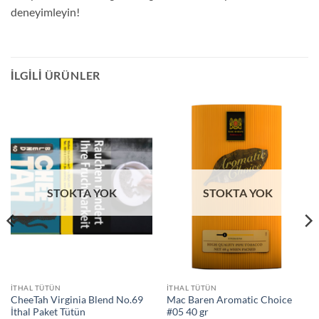
deneyimleyin!
İLGILI ÜRÜNLER
STOKTA YOK
STOKTA YOK
İTHAL TÜTÜN
İTHAL TÜTÜN
CheeTah Virginia Blend No.69
Mac Baren Aromatic Choice
İthal Paket Tütün
#05 40 gr