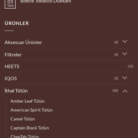
Bilecik Tobacco Dükkanı
03
Tobacco
Dükkanı
Tem
Yorum
yok
Bilecik
Tobacco
ÜRÜNLER
Dükkanı
Aksesuar Ürünler
(4)
Filtreler
(4)
HEETS
(15)
IQOS
(2)
İthal Tütün
(50)
Amber Leaf Tütün
American Spirit Tütün
Camel Tütün
Captain Black Tütün
CheeTah Tütün