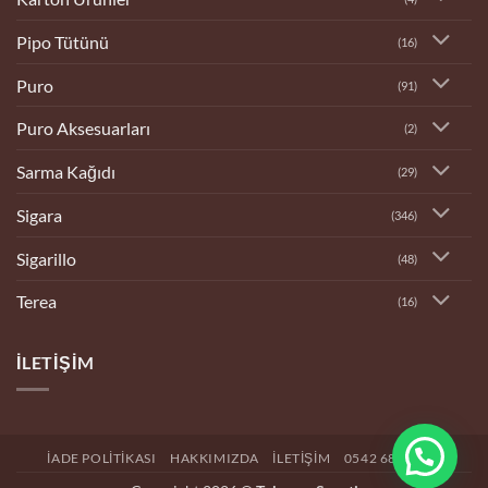
Pipo Tütünü
(16)
Puro
(91)
Puro Aksesuarları
(2)
Sarma Kağıdı
(29)
Sigara
(346)
Sigarillo
(48)
Terea
(16)
İLETIŞIM
İADE POLITIKASI
HAKKIMIZDA
İLETIŞIM
0542 682 4192