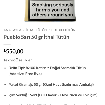
ANA SAYFA
/
İTHAL TÜTÜN
/
PUEBLO TÜTÜN
Pueblo Sarı 50 gr İthal Tütün
550,00
₺
Teknik Özellikler
Ürün Tipi:
%100 Katkısız Doğal Sarmalık Tütün
(Additive-Free Ryo)
Paket Gramajı:
50 gr (Özel Hava Sızdırmaz Ambalaj)
İçim Sertliği:
Sert (Full Flavor – Doyurucu ve Tok İçim)