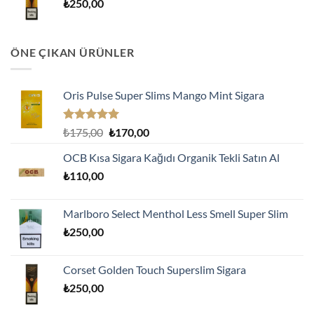
₺
250,00
ÖNE ÇIKAN ÜRÜNLER
Oris Pulse Super Slims Mango Mint Sigara
5 üzerinden
Orijinal
Şu
₺
175,00
₺
170,00
5.00
oy
fiyat:
andaki
aldı
OCB Kısa Sigara Kağıdı Organik Tekli Satın Al
₺175,00.
fiyat:
₺
110,00
₺170,00.
Marlboro Select Menthol Less Smell Super Slim
₺
250,00
Corset Golden Touch Superslim Sigara
₺
250,00