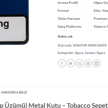
Aroma Profili
Olgun Si
Format
Slim / Nan
Tütün Harmanı
Premium 
Satış Platformu
Tobacco 
Stokta yok
Stok kodu:
SENATOR-WINEGRAPE-
Kategoriler:
Sigara
,
Senator Sigara
 HAKKINDA BILGI
p Üzümü) Metal Kutu – Tobacco Sepet