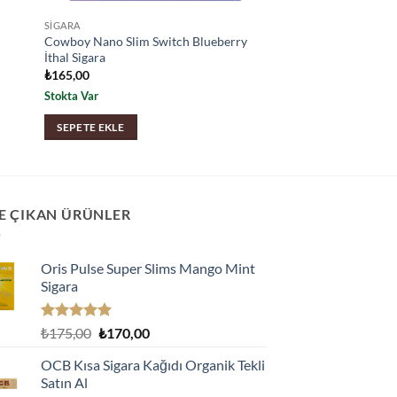
SIGARA
Cowboy Nano Slim Switch Blueberry
İthal Sigara
₺
165,00
Stokta Var
SEPETE EKLE
E ÇIKAN ÜRÜNLER
Oris Pulse Super Slims Mango Mint
Sigara
5 üzerinden
Orijinal
Şu
₺
175,00
₺
170,00
5.00
oy
fiyat:
andaki
aldı
OCB Kısa Sigara Kağıdı Organik Tekli
₺175,00.
fiyat:
Satın Al
₺170,00.