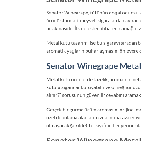
Senator Winegrape, tütünün doğal odunsu ka
ürünü standart meyveli sigaralardan ayıran e
bırakmasıdır. İlk nefesten itibaren damağınıza
Metal kutu tasarımı ise bu sigarayı sıradan b
aromatik yağların buharlaşmasını önleyerek 
Senator Winegrape Metal 
Metal kutu ürünlerde tazelik, aromanın metal
kutulu sigaralar kuruyabilir ve o meşhur üz
alınır?” sorusunun güvenilir cevabını aramak
Gerçek bir gurme üzüm aromasını orijinal me
özel depolama alanlarımızda muhafaza ediyoruz
olmayacak şekilde) Türkiye’nin her yerine ula
Senator Winegrape Metal 