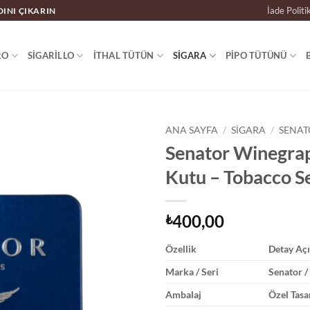
İade Politi
DINI ÇIKARIN
RO
SIGARILLO
İTHAL TÜTÜN
SIGARA
PIPO TÜTÜNÜ
ANA SAYFA
/
SIGARA
/
SENAT
Senator Winegra
Kutu – Tobacco S
400,00
₺
Özellik
Detay Aç
Marka / Seri
Senator 
Ambalaj
Özel Tasa