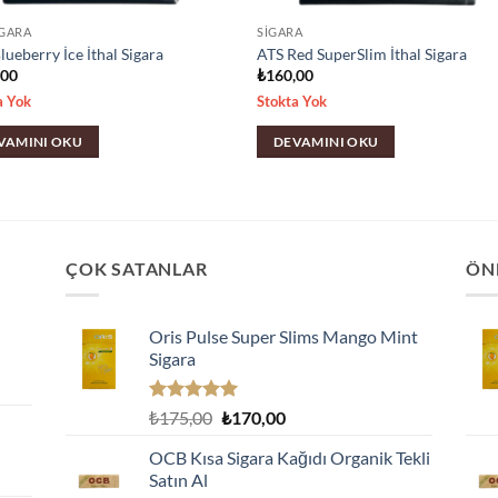
IGARA
SIGARA
lueberry İce İthal Sigara
ATS Red SuperSlim İthal Sigara
,00
₺
160,00
a Yok
Stokta Yok
VAMINI OKU
DEVAMINI OKU
ÇOK SATANLAR
ÖN
Oris Pulse Super Slims Mango Mint
Sigara
5 üzerinden
Orijinal
Şu
₺
175,00
₺
170,00
5.00
oy
fiyat:
andaki
aldı
OCB Kısa Sigara Kağıdı Organik Tekli
₺175,00.
fiyat:
Satın Al
₺170,00.