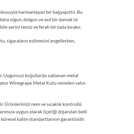
okusuyla harmanlayan bir başyapıttır. Bu
aha olgun, dolgun ve asil bir damak izi
le yerini temiz ve ferah bir tada bırakır.
u, sigaraların ezilmesini engellerken,
tir. Uygunsuz koşullarda saklanan metal
Senator Winegrape Metal Kutu nereden satın
. Ürünlerimizi nem ve sıcaklık kontrollü
rımıza uygun olarak (içeriği dışarıdan belli
üresel kalite standartlarının garantisidir.