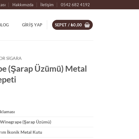
kası
Hakkımızda
İletişim
0542 682 4192
BLOG
GIRIŞ YAP
SEPET /
₺
0,00
OR SIGARA
pe (Şarap Üzümü) Metal
epeti
ıklaması
/ Winegrape (Şarap Üzümü)
rım İkonik Metal Kutu