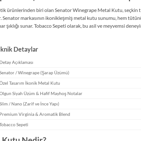
tetik ürünlerinden biri olan Senator Winegrape Metal Kutu, seçkin
r. Senator markasının ikonikleşmiş metal kutu sunumu, hem tütünü
r şıklığı sunar. Tobacco Sepeti olarak, bu asil ve meyvemsi deneyim
knik Detaylar
Detay Açıklaması
Senator / Winegrape (Şarap Üzümü)
Özel Tasarım İkonik Metal Kutu
Olgun Siyah Üzüm & Hafif Mayhoş Notalar
Slim / Nano (Zarif ve İnce Yapı)
Premium Virginia & Aromatik Blend
Tobacco Sepeti
 Kutu Nedir?