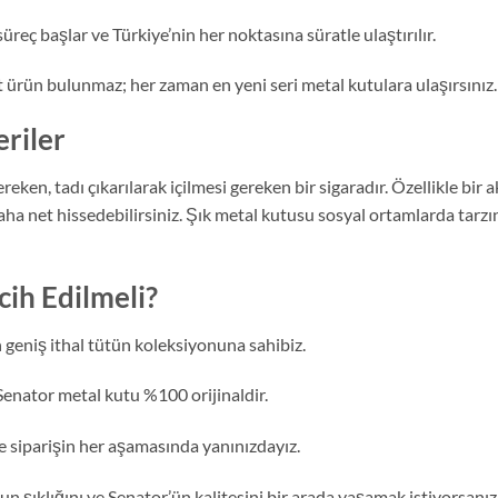
süreç başlar ve Türkiye’nin her noktasına süratle ulaştırılır.
 ürün bulunmaz; her zaman en yeni seri metal kutulara ulaşırsınız.
riler
ken, tadı çıkarılarak içilmesi gereken bir sigaradır. Özellikle bir
 net hissedebilirsiniz. Şık metal kutusu sosyal ortamlarda tarzınız
ih Edilmeli?
 geniş ithal tütün koleksiyonuna sahibiz.
Senator metal kutu %100 orijinaldir.
 siparişin her aşamasında yanınızdayız.
n şıklığını ve Senator’ün kalitesini bir arada yaşamak istiyorsanı