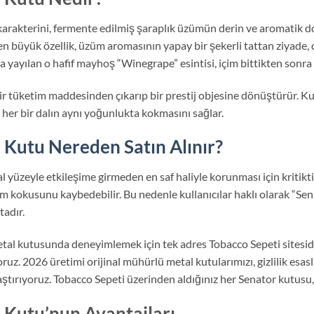
rakterini, fermente edilmiş şaraplık üzümün derin ve aromatik d
n büyük özellik, üzüm aromasının yapay bir şekerli tattan ziyade, d
 yayılan o hafif mayhoş “Winegrape” esintisi, içim bittikten sonra bi
ir tüketim maddesinden çıkarıp bir prestij objesine dönüştürür. Kut
her bir dalın aynı yoğunlukta kokmasını sağlar.
Kutu Nereden Satın Alınır?
 yüzeyle etkileşime girmeden en saf haliyle korunması için kritik
üm kokusunu kaybedebilir. Bu nedenle kullanıcılar haklı olarak “
tadır.
tal kutusunda deneyimlemek için tek adres Tobacco Sepeti sitesidir
. 2026 üretimi orijinal mühürlü metal kutularımızı, gizlilik esasla
ştırıyoruz. Tobacco Sepeti üzerinden aldığınız her Senator kutusu, k
Kutu’nun Avantajları