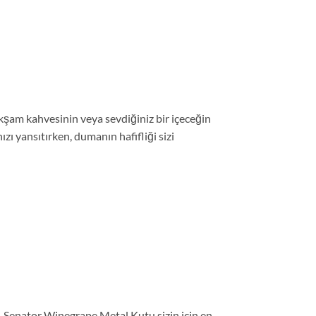
 akşam kahvesinin veya sevdiğiniz bir içeceğin
ı yansıtırken, dumanın hafifliği sizi
z, Senator Winegrape Metal Kutu sizin için en