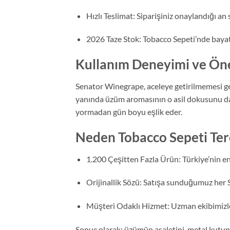
Hızlı Teslimat: Siparişiniz onaylandığı an 
2026 Taze Stok: Tobacco Sepeti’nde bayat
Kullanım Deneyimi ve Öne
Senator Winegrape, aceleye getirilmemesi gere
yanında üzüm aromasının o asil dokusunu daha
yormadan gün boyu eşlik eder.
Neden Tobacco Sepeti Terc
1.200 Çeşitten Fazla Ürün: Türkiye’nin en
Orijinallik Sözü: Satışa sunduğumuz her 
Müşteri Odaklı Hizmet: Uzman ekibimizle
Sonuç olarak; üzümün asaletini, metal kutunu