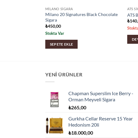
ARA
MILANO SIGARA
ATS S
Milano 20 Signatures Black Chocolate
se Vişneli Sigara
ATS B
Sigara
₺
140
₺
450,00
Stokt
Stokta Var
DE
SEPETE EKLE
YENI ÜRÜNLER
Chapman Superslim Ice Berry -
Orman Meyveli Sigara
₺
265,00
Gurkha Cellar Reserve 15 Year
Hedonism 20li
₺
18.000,00