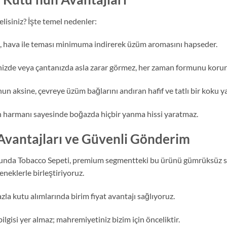
lisiniz? İşte temel nedenler:
hava ile teması minimuma indirerek üzüm aromasını hapseder.
inizde veya çantanızda asla zarar görmez, her zaman formunu korur
 aksine, çevreye üzüm bağlarını andıran hafif ve tatlı bir koku ya
tün harmanı sayesinde boğazda hiçbir yanma hissi yaratmaz.
 Avantajları ve Güvenli Gönderim
nda Tobacco Sepeti, premium segmentteki bu ürünü gümrüksüz satı
neklerle birleştiriyoruz.
la kutu alımlarında birim fiyat avantajı sağlıyoruz.
ilgisi yer almaz; mahremiyetiniz bizim için önceliktir.