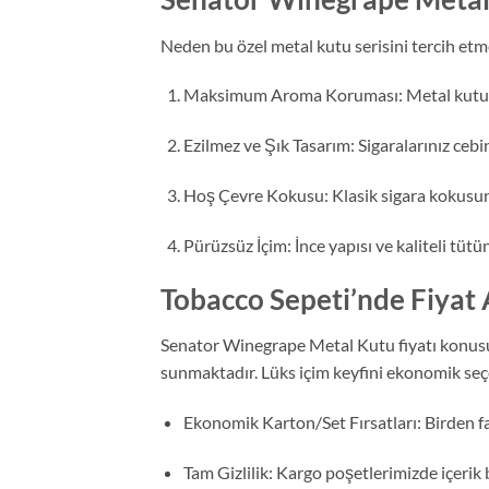
Neden bu özel metal kutu serisini tercih etme
Maksimum Aroma Koruması: Metal kutu, 
Ezilmez ve Şık Tasarım: Sigaralarınız ceb
Hoş Çevre Kokusu: Klasik sigara kokusunun
Pürüzsüz İçim: İnce yapısı ve kaliteli tü
Tobacco Sepeti’nde Fiyat
Senator Winegrape Metal Kutu fiyatı konusu
sunmaktadır. Lüks içim keyfini ekonomik seçe
Ekonomik Karton/Set Fırsatları: Birden faz
Tam Gizlilik: Kargo poşetlerimizde içerik b