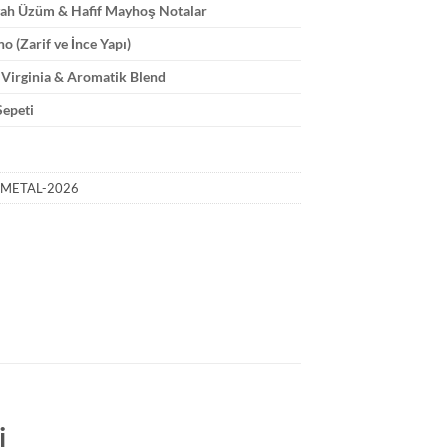
yah Üzüm & Hafif Mayhoş Notalar
o (Zarif ve İnce Yapı)
Virginia & Aromatik Blend
Sepeti
METAL-2026
i