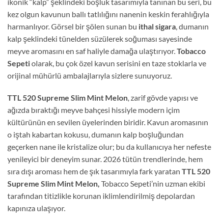
ikonik “kalp” şeklindeki boşluk tasarımıyla tanınan bu seri, bu
kez olgun kavunun ballı tatlılığını nanenin keskin ferahlığıyla
harmanlıyor. Görsel bir şölen sunan bu
ithal sigara
, dumanın
kalp şeklindeki tünelden süzülerek soğuması sayesinde
meyve aromasını en saf haliyle damağa ulaştırıyor.
Tobacco
Sepeti
olarak, bu çok özel kavun serisini en taze stoklarla ve
orijinal mühürlü ambalajlarıyla sizlere sunuyoruz.
TTL 520 Supreme Slim Mint Melon
, zarif gövde yapısı ve
ağızda bıraktığı meyve bahçesi hissiyle modern içim
kültürünün en sevilen üyelerinden biridir. Kavun aromasının
o iştah kabartan kokusu, dumanın kalp boşluğundan
geçerken nane ile kristalize olur; bu da kullanıcıya her nefeste
yenileyici bir deneyim sunar. 2026 tütün trendlerinde, hem
sıra dışı aroması hem de şık tasarımıyla fark yaratan
TTL 520
Supreme Slim Mint Melon,
Tobacco Sepeti’nin uzman ekibi
tarafından titizlikle korunan iklimlendirilmiş depolardan
kapınıza ulaşıyor.