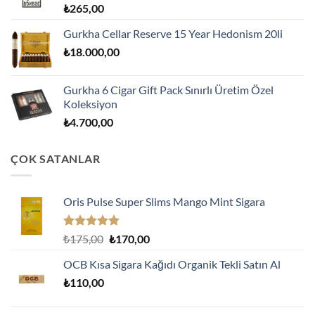
₺
265,00
Gurkha Cellar Reserve 15 Year Hedonism 20li
₺
18.000,00
Gurkha 6 Cigar Gift Pack Sınırlı Üretim Özel
Koleksiyon
₺
4.700,00
ÇOK SATANLAR
Oris Pulse Super Slims Mango Mint Sigara
5 üzerinden
Orijinal
Şu
₺
175,00
₺
170,00
5.00
oy
fiyat:
andaki
aldı
OCB Kısa Sigara Kağıdı Organik Tekli Satın Al
₺175,00.
fiyat:
₺
110,00
₺170,00.