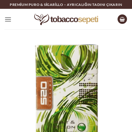
İçeriğe
PREMIUM PURO & SIGARILLO – AYRICALIĞIN TADINI ÇIKARIN
atla