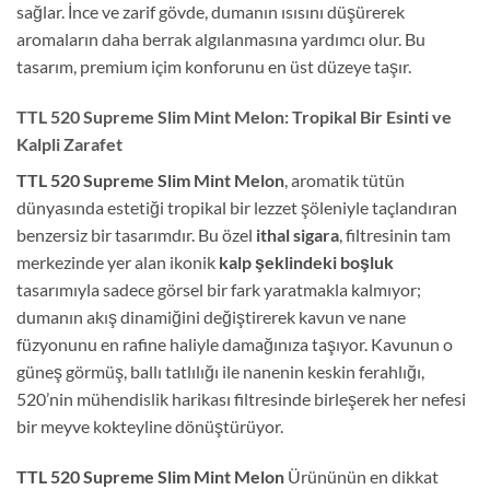
sağlar. İnce ve zarif gövde, dumanın ısısını düşürerek
aromaların daha berrak algılanmasına yardımcı olur. Bu
tasarım, premium içim konforunu en üst düzeye taşır.
TTL 520 Supreme Slim Mint Melon: Tropikal Bir Esinti ve
Kalpli Zarafet
TTL 520 Supreme Slim Mint Melon
, aromatik tütün
dünyasında estetiği tropikal bir lezzet şöleniyle taçlandıran
benzersiz bir tasarımdır. Bu özel
ithal sigara
, filtresinin tam
merkezinde yer alan ikonik
kalp şeklindeki boşluk
tasarımıyla sadece görsel bir fark yaratmakla kalmıyor;
dumanın akış dinamiğini değiştirerek kavun ve nane
füzyonunu en rafine haliyle damağınıza taşıyor. Kavunun o
güneş görmüş, ballı tatlılığı ile nanenin keskin ferahlığı,
520’nin mühendislik harikası filtresinde birleşerek her nefesi
bir meyve kokteyline dönüştürüyor.
TTL 520 Supreme Slim Mint Melon
Ürününün en dikkat