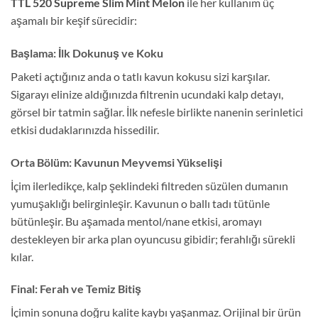
TTL 520 Supreme Slim Mint Melon
ile her kullanım üç
aşamalı bir keşif sürecidir:
Başlama: İlk Dokunuş ve Koku
Paketi açtığınız anda o tatlı kavun kokusu sizi karşılar.
Sigarayı elinize aldığınızda filtrenin ucundaki kalp detayı,
görsel bir tatmin sağlar. İlk nefesle birlikte nanenin serinletici
etkisi dudaklarınızda hissedilir.
Orta Bölüm: Kavunun Meyvemsi Yükselişi
İçim ilerledikçe, kalp şeklindeki filtreden süzülen dumanın
yumuşaklığı belirginleşir. Kavunun o ballı tadı tütünle
bütünleşir. Bu aşamada mentol/nane etkisi, aromayı
destekleyen bir arka plan oyuncusu gibidir; ferahlığı sürekli
kılar.
Final: Ferah ve Temiz Bitiş
İçimin sonuna doğru kalite kaybı yaşanmaz. Orijinal bir ürün