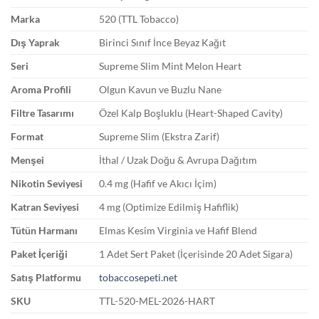
Marka
520 (TTL Tobacco)
Dış Yaprak
Birinci Sınıf İnce Beyaz Kağıt
Seri
Supreme Slim Mint Melon Heart
Aroma Profili
Olgun Kavun ve Buzlu Nane
Filtre Tasarımı
Özel Kalp Boşluklu (Heart-Shaped Cavity)
Format
Supreme Slim (Ekstra Zarif)
Menşei
İthal / Uzak Doğu & Avrupa Dağıtım
Nikotin Seviyesi
0.4 mg (Hafif ve Akıcı İçim)
Katran Seviyesi
4 mg (Optimize Edilmiş Hafiflik)
Tütün Harmanı
Elmas Kesim Virginia ve Hafif Blend
Paket İçeriği
1 Adet Sert Paket (İçerisinde 20 Adet Sigara)
Satış Platformu
tobaccosepeti.net
SKU
TTL-520-MEL-2026-HART