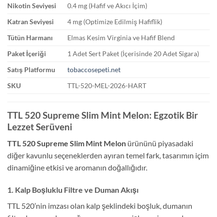
Nikotin Seviyesi
0.4 mg (Hafif ve Akıcı İçim)
Katran Seviyesi
4 mg (Optimize Edilmiş Hafiflik)
Tütün Harmanı
Elmas Kesim Virginia ve Hafif Blend
Paket İçeriği
1 Adet Sert Paket (İçerisinde 20 Adet Sigara)
Satış Platformu
tobaccosepeti.net
SKU
TTL-520-MEL-2026-HART
TTL 520 Supreme Slim Mint Melon
: Egzotik Bir
Lezzet Serüveni
TTL 520 Supreme Slim Mint Melon
ürününü piyasadaki
diğer kavunlu seçeneklerden ayıran temel fark, tasarımın içim
dinamiğine etkisi ve aromanın doğallığıdır.
1. Kalp Boşluklu Filtre ve Duman Akışı
TTL 520’nin imzası olan kalp şeklindeki boşluk, dumanın