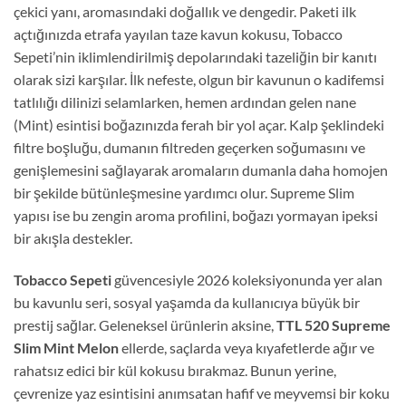
çekici yanı, aromasındaki doğallık ve dengedir. Paketi ilk
açtığınızda etrafa yayılan taze kavun kokusu, Tobacco
Sepeti’nin iklimlendirilmiş depolarındaki tazeliğin bir kanıtı
olarak sizi karşılar. İlk nefeste, olgun bir kavunun o kadifemsi
tatlılığı dilinizi selamlarken, hemen ardından gelen nane
(Mint) esintisi boğazınızda ferah bir yol açar. Kalp şeklindeki
filtre boşluğu, dumanın filtreden geçerken soğumasını ve
genişlemesini sağlayarak aromaların dumanla daha homojen
bir şekilde bütünleşmesine yardımcı olur. Supreme Slim
yapısı ise bu zengin aroma profilini, boğazı yormayan ipeksi
bir akışla destekler.
Tobacco Sepeti
güvencesiyle 2026 koleksiyonunda yer alan
bu kavunlu seri, sosyal yaşamda da kullanıcıya büyük bir
prestij sağlar. Geleneksel ürünlerin aksine,
TTL 520 Supreme
Slim Mint Melon
ellerde, saçlarda veya kıyafetlerde ağır ve
rahatsız edici bir kül kokusu bırakmaz. Bunun yerine,
çevrenize yaz esintisini anımsatan hafif ve meyvemsi bir koku