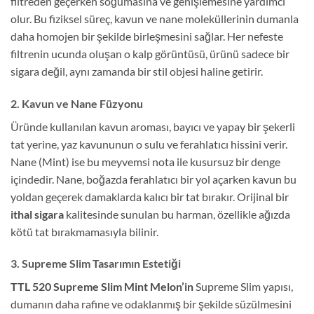
filtreden geçerken soğumasına ve genişlemesine yardımcı
olur. Bu fiziksel süreç, kavun ve nane moleküllerinin dumanla
daha homojen bir şekilde birleşmesini sağlar. Her nefeste
filtrenin ucunda oluşan o kalp görüntüsü, ürünü sadece bir
sigara değil, aynı zamanda bir stil objesi haline getirir.
2. Kavun ve Nane Füzyonu
Üründe kullanılan kavun aroması, bayıcı ve yapay bir şekerli
tat yerine, yaz kavununun o sulu ve ferahlatıcı hissini verir.
Nane (Mint) ise bu meyvemsi nota ile kusursuz bir denge
içindedir. Nane, boğazda ferahlatıcı bir yol açarken kavun bu
yoldan geçerek damaklarda kalıcı bir tat bırakır. Orijinal bir
ithal sigara
kalitesinde sunulan bu harman, özellikle ağızda
kötü tat bırakmamasıyla bilinir.
3. Supreme Slim Tasarımın Estetiği
TTL 520 Supreme Slim Mint Melon’in
Supreme Slim yapısı,
dumanın daha rafine ve odaklanmış bir şekilde süzülmesini