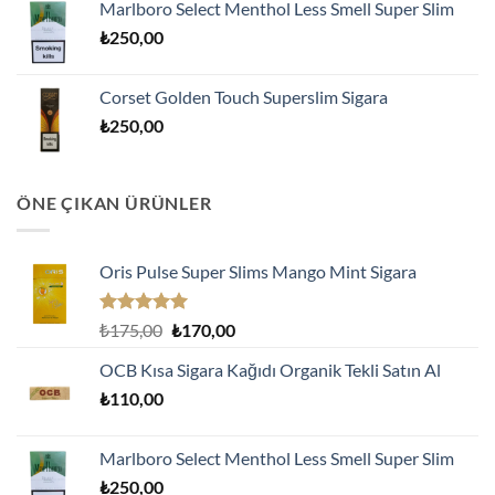
Marlboro Select Menthol Less Smell Super Slim
₺
250,00
Corset Golden Touch Superslim Sigara
₺
250,00
ÖNE ÇIKAN ÜRÜNLER
Oris Pulse Super Slims Mango Mint Sigara
5 üzerinden
Orijinal
Şu
₺
175,00
₺
170,00
5.00
oy
fiyat:
andaki
aldı
OCB Kısa Sigara Kağıdı Organik Tekli Satın Al
₺175,00.
fiyat:
₺
110,00
₺170,00.
Marlboro Select Menthol Less Smell Super Slim
₺
250,00