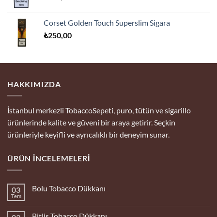
Corset Golden Touch Superslim Sigara
₺
250,00
HAKKIMIZDA
İstanbul merkezli TobaccoSepeti, puro, tütün ve sigarillo
ürünlerinde kalite ve güveni bir araya getirir. Seçkin
ürünleriyle keyifli ve ayrıcalıklı bir deneyim sunar.
ÜRÜN İNCELEMELERI
Bolu Tobacco Dükkanı
03
Tem
Yorum
yok
Bolu
Bitlis Tobacco Dükkanı
Tobacco