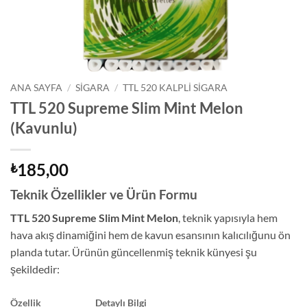
ANA SAYFA
/
SIGARA
/
TTL 520 KALPLI SIGARA
TTL 520 Supreme Slim Mint Melon
(Kavunlu)
185,00
₺
Teknik Özellikler ve Ürün Formu
TTL 520 Supreme Slim Mint Melon
, teknik yapısıyla hem
hava akış dinamiğini hem de kavun esansının kalıcılığunu ön
planda tutar. Ürünün güncellenmiş teknik künyesi şu
şekildedir:
Özellik
Detaylı Bilgi