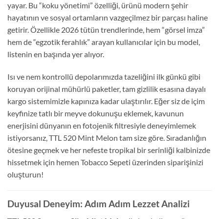
yayar. Bu “koku yönetimi” özelliği, ürünü modern şehir
hayatının ve sosyal ortamların vazgeçilmez bir parçası haline
getirir. Özellikle 2026 tütün trendlerinde, hem “görsel imza”
hem de “egzotik ferahlık” arayan kullanıcılar için bu model,
listenin en başında yer alıyor.
Isı ve nem kontrollü depolarımızda tazeliğini ilk günkü gibi
koruyan orijinal mühürlü paketler, tam gizlilik esasına dayalı
kargo sistemimizle kapınıza kadar ulaştırılır. Eğer siz de içim
keyfinize tatlı bir meyve dokunuşu eklemek, kavunun
enerjisini dünyanın en fotojenik filtresiyle deneyimlemek
istiyorsanız, TTL 520 Mint Melon tam size göre. Sıradanlığın
ötesine geçmek ve her nefeste tropikal bir serinliği kalbinizde
hissetmek için hemen Tobacco Sepeti üzerinden siparişinizi
oluşturun!
Duyusal Deneyim: Adım Adım Lezzet Analizi