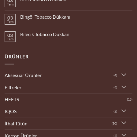
03
Dükkanı
Tem
Yorum
yok
Bitlis
Bingöl Tobacco Dükkanı
03
Tobacco
Dükkanı
Tem
Yorum
yok
Bingöl
Bilecik Tobacco Dükkanı
03
Tobacco
Dükkanı
Tem
Yorum
yok
Bilecik
Tobacco
ÜRÜNLER
Dükkanı
Aksesuar Ürünler
(4)
Filtreler
(4)
HEETS
(15)
IQOS
(2)
İthal Tütün
(50)
Karton Ürünler
(4)