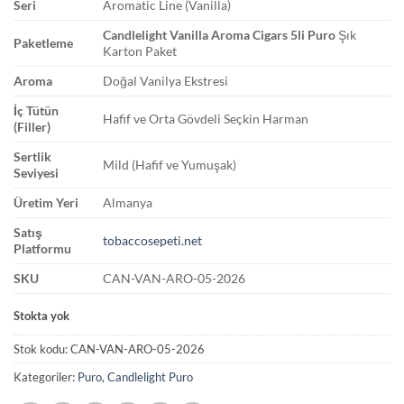
Seri
Aromatic Line (Vanilla)
Candlelight Vanilla Aroma Cigars 5li Puro
Şık
Paketleme
Karton Paket
Aroma
Doğal Vanilya Ekstresi
İç Tütün
Hafif ve Orta Gövdeli Seçkin Harman
(Filler)
Sertlik
Mild (Hafif ve Yumuşak)
Seviyesi
Üretim Yeri
Almanya
Satış
tobaccosepeti.net
Platformu
SKU
CAN-VAN-ARO-05-2026
Stokta yok
Stok kodu:
CAN-VAN-ARO-05-2026
Kategoriler:
Puro
,
Candlelight Puro