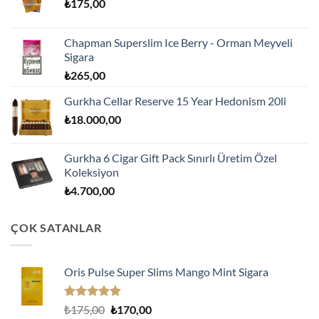
₺
175,00
Chapman Superslim Ice Berry - Orman Meyveli
Sigara
₺
265,00
Gurkha Cellar Reserve 15 Year Hedonism 20li
₺
18.000,00
Gurkha 6 Cigar Gift Pack Sınırlı Üretim Özel
Koleksiyon
₺
4.700,00
ÇOK SATANLAR
Oris Pulse Super Slims Mango Mint Sigara
5 üzerinden
Orijinal
Şu
₺
175,00
₺
170,00
5.00
oy