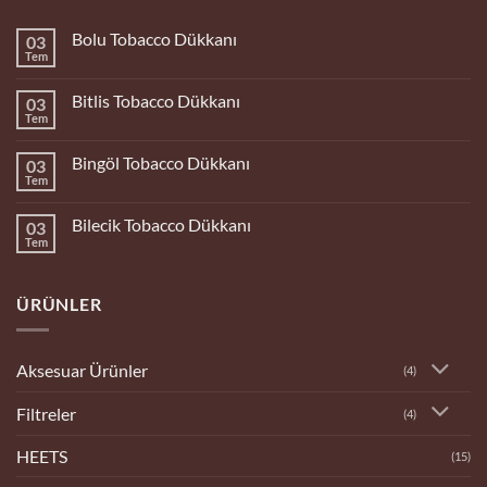
Bolu Tobacco Dükkanı
03
Tem
Yorum
yok
Bolu
Bitlis Tobacco Dükkanı
03
Tobacco
Dükkanı
Tem
Yorum
yok
Bitlis
Bingöl Tobacco Dükkanı
03
Tobacco
Dükkanı
Tem
Yorum
yok
Bingöl
Bilecik Tobacco Dükkanı
03
Tobacco
Dükkanı
Tem
Yorum
yok
Bilecik
Tobacco
ÜRÜNLER
Dükkanı
Aksesuar Ürünler
(4)
Filtreler
(4)
HEETS
(15)