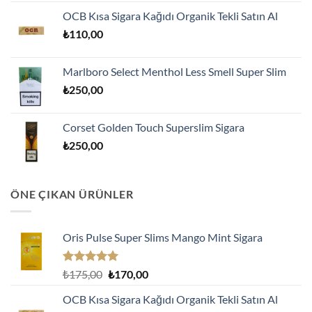
fiyat:
andaki
aldı
OCB Kısa Sigara Kağıdı Organik Tekli Satın Al
₺175,00.
fiyat:
₺
110,00
₺170,00.
Marlboro Select Menthol Less Smell Super Slim
₺
250,00
Corset Golden Touch Superslim Sigara
₺
250,00
ÖNE ÇIKAN ÜRÜNLER
Oris Pulse Super Slims Mango Mint Sigara
5 üzerinden
Orijinal
Şu
₺
175,00
₺
170,00
5.00
oy
fiyat:
andaki
aldı
OCB Kısa Sigara Kağıdı Organik Tekli Satın Al
₺175,00.
fiyat: