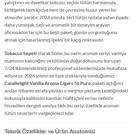
yatıştırıcı ve davetkar kokusu, seçkin tütün harmanıyla
birleşerek hem içiciye hem de çevresine huzur veren bir
atmosfer yaratır. 2026 yılında, sert tütün notalarından ziyade
daha yumuşak, tatlı ve aromatik bir deneyim arayan
aficionados’lar için bu beşli paket, günün yorgunluğunu
atmak için tasarlanmış ipeksi bir kaçış noktasıdır.
Tobacco Sepeti
olarak bizler, bu narin aromalı seriyi, vanilya
esansının kalıcılığını ve tütünün doğal dokusunu koruyan
7/24 iklimlendirilmiş profesyonel sistemlerimizde muhafaza
ediyoruz. 2026 yılının en taze stoklarıyla sunduğumuz
Candlelight Vanilla Aroma Cigars 5li Puro
, paketi açtığınız
andan itibaren etrafa yayılan o meşhur pastane tazeliğindeki
kokusuyla kalitesini kanıtlar. Hafif içimi ve her nefeste
hissedilen dengeli vanilya tadı, bu seriyi özellikle aromalı
tütün severlerin vazgeçilmezi kılar.
Teknik Özellikler ve Ürün Anatomisi