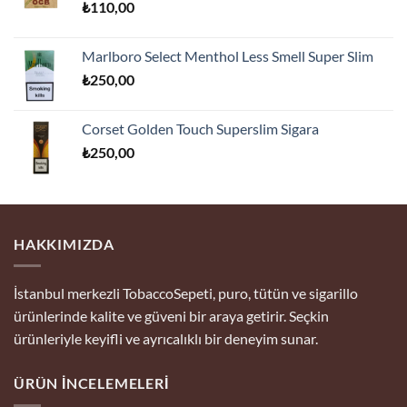
₺
110,00
₺170,00.
Marlboro Select Menthol Less Smell Super Slim
₺
250,00
Corset Golden Touch Superslim Sigara
₺
250,00
HAKKIMIZDA
İstanbul merkezli TobaccoSepeti, puro, tütün ve sigarillo
ürünlerinde kalite ve güveni bir araya getirir. Seçkin
ürünleriyle keyifli ve ayrıcalıklı bir deneyim sunar.
ÜRÜN İNCELEMELERI