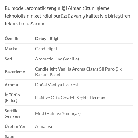
Bu model, aromatik zenginliği Alman tütün işleme
teknolojisinin getirdiği pürüzsüz yanış kalitesiyle birleştiren
teknik bir başarıdır.
Özellik
Detaylı Bilgi
Marka
Candlelight
Seri
Aromatic Line (Vanilla)
Candlelight Vanilla Aroma Cigars 5li
Puro
Şık
Paketleme
Karton Paket
Aroma
Doğal Vanilya Ekstresi
İç Tütün
Hafif ve Orta Gövdeli Seçkin Harman
(Filler)
Sertlik
Mild (Hafif ve Yumuşak)
Seviyesi
Üretim Yeri
Almanya
Satış