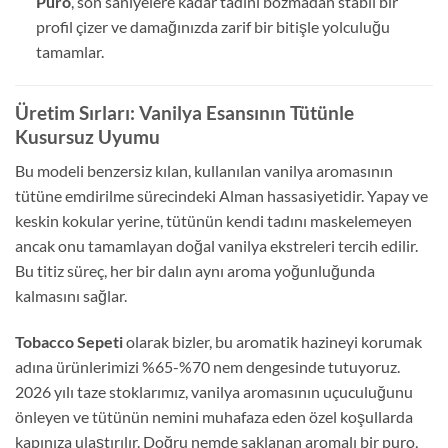
Puro
, son saniyelere kadar tadını bozmadan stabil bir
profil çizer ve damağınızda zarif bir bitişle yolculuğu
tamamlar.
Üretim Sırları: Vanilya Esansının Tütünle
Kusursuz Uyumu
Bu modeli benzersiz kılan, kullanılan vanilya aromasının
tütüne emdirilme sürecindeki Alman hassasiyetidir. Yapay ve
keskin kokular yerine, tütünün kendi tadını maskelemeyen
ancak onu tamamlayan doğal vanilya ekstreleri tercih edilir.
Bu titiz süreç, her bir dalın aynı aroma yoğunluğunda
kalmasını sağlar.
Tobacco Sepeti
olarak bizler, bu aromatik hazineyi korumak
adına ürünlerimizi %65-%70 nem dengesinde tutuyoruz.
2026 yılı taze stoklarımız, vanilya aromasının uçuculuğunu
önleyen ve tütünün nemini muhafaza eden özel koşullarda
kapınıza ulaştırılır. Doğru nemde saklanan aromalı bir puro,