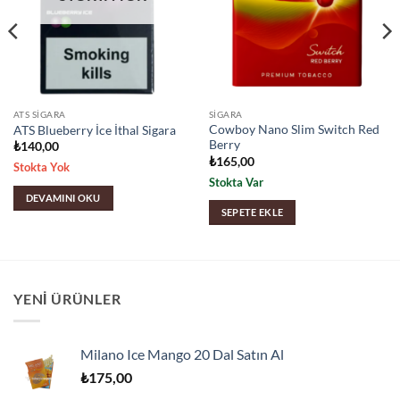
ATS SIGARA
SIGARA
Cowboy Nano Slim Switch Red
ATS Blueberry İce İthal Sigara
Berry
₺
140,00
₺
165,00
Stokta Yok
Stokta Var
DEVAMINI OKU
SEPETE EKLE
YENI ÜRÜNLER
Milano Ice Mango 20 Dal Satın Al
₺
175,00