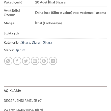
Paket İçeriği
20 Adet İthal Sigara
Ayırt Edici
Daha ince (Slim-e yakın) yapı ve dengeli aroma
Özellik
Menşei
İthal (Endonezya)
Stokta yok
Kategoriler:
Sigara
,
Djarum Sigara
Marka:
Djarum
AÇIKLAMA
DEĞERLENDIRMELER (0)
KARGO HAKKINDA BILGI