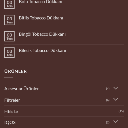
Bolu Tobacco Dükkanı
03
Tem
Yorum
yok
Bolu
Bitlis Tobacco Dükkanı
03
Tobacco
Dükkanı
Tem
Yorum
yok
Bitlis
Bingöl Tobacco Dükkanı
03
Tobacco
Dükkanı
Tem
Yorum
yok
Bingöl
Bilecik Tobacco Dükkanı
03
Tobacco
Dükkanı
Tem
Yorum
yok
Bilecik
Tobacco
ÜRÜNLER
Dükkanı
Aksesuar Ürünler
(4)
Filtreler
(4)
HEETS
(15)
IQOS
(2)