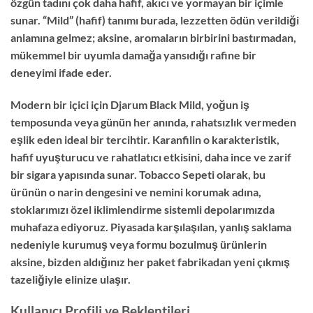
özgün tadını çok daha hafif, akıcı ve yormayan bir içimle
sunar. “Mild” (hafif) tanımı burada, lezzetten ödün verildiği
anlamına gelmez; aksine, aromaların birbirini bastırmadan,
mükemmel bir uyumla damağa yansıdığı rafine bir
deneyimi ifade eder.
Modern bir içici için Djarum Black Mild, yoğun iş
temposunda veya günün her anında, rahatsızlık vermeden
eşlik eden ideal bir tercihtir. Karanfilin o karakteristik,
hafif uyuşturucu ve rahatlatıcı etkisini, daha ince ve zarif
bir sigara yapısında sunar. Tobacco Sepeti olarak, bu
ürünün o narin dengesini ve nemini korumak adına,
stoklarımızı özel iklimlendirme sistemli depolarımızda
muhafaza ediyoruz. Piyasada karşılaşılan, yanlış saklama
nedeniyle kurumuş veya formu bozulmuş ürünlerin
aksine, bizden aldığınız her paket fabrikadan yeni çıkmış
tazeliğiyle elinize ulaşır.
Kullanıcı Profili ve Beklentileri