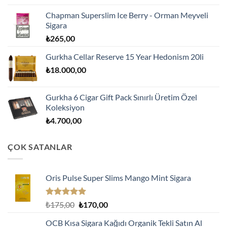
Chapman Superslim Ice Berry - Orman Meyveli
Sigara
₺
265,00
Gurkha Cellar Reserve 15 Year Hedonism 20li
₺
18.000,00
Gurkha 6 Cigar Gift Pack Sınırlı Üretim Özel
Koleksiyon
₺
4.700,00
ÇOK SATANLAR
Oris Pulse Super Slims Mango Mint Sigara
5 üzerinden
Orijinal
Şu
₺
175,00
₺
170,00
5.00
oy
fiyat:
andaki
aldı
OCB Kısa Sigara Kağıdı Organik Tekli Satın Al
₺175,00.
fiyat: