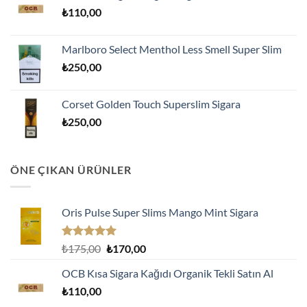
₺
110,00
₺170,00.
Marlboro Select Menthol Less Smell Super Slim
₺
250,00
Corset Golden Touch Superslim Sigara
₺
250,00
ÖNE ÇIKAN ÜRÜNLER
Oris Pulse Super Slims Mango Mint Sigara
5 üzerinden
Orijinal
Şu
₺
175,00
₺
170,00
5.00
oy
fiyat:
andaki
aldı
OCB Kısa Sigara Kağıdı Organik Tekli Satın Al
₺175,00.
fiyat:
₺
110,00
₺170,00.