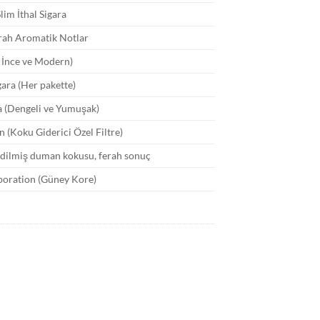
lim İthal Sigara
erah Aromatik Notlar
, İnce ve Modern)
gara (Her pakette)
ta (Dengeli ve Yumuşak)
 (Koku Giderici Özel Filtre)
dilmiş duman kokusu, ferah sonuç
oration (Güney Kore)