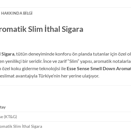
 HAKKINDA BILGI
omatik Slim İthal Sigara
 Sigara
, tütün deneyiminde konforu ön planda tutanlar için özel ol
enilikçi bir seridir. İnce ve zarif “Slim” yapısı, aromatik notalarl
 özel koku giderme teknolojisi ile
Esse Sense Smell Down Aromatik
teslimat avantajıyla Türkiye’nin her yerine ulaşıyor.
tay
se (KT&G)
omatik Slim İthal Sigara