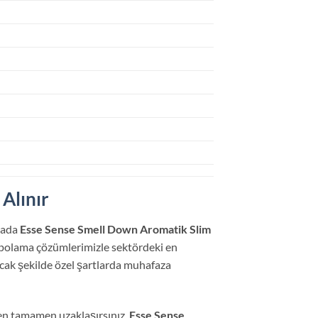
Alınır
ktada
Esse Sense Smell Down Aromatik Slim
depolama çözümlerimizle sektördeki en
cak şekilde özel şartlarda muhafaza
den tamamen uzaklaşırsınız.
Esse Sense