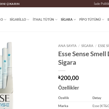
İade Politi
DINI ÇIKARIN
RO
SIGARILLO
İTHAL TÜTÜN
SIGARA
PIPO TÜTÜNÜ
ANA SAYFA
/
SIGARA
/
ESSE 
Esse Sense Smell
Sigara
200,00
₺
Özellikler
Özellik
Detay
Marka
Esse (KT&