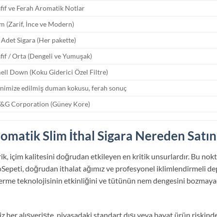
fif ve Ferah Aromatik Notlar
im (Zarif, İnce ve Modern)
 Adet Sigara (Her pakette)
fif / Orta (Dengeli ve Yumuşak)
ell Down (Koku Giderici Özel Filtre)
nimize edilmiş duman kokusu, ferah sonuç
&G Corporation (Güney Kore)
matik Slim İthal Sigara Nereden Satın 
erik, içim kalitesini doğrudan etkileyen en kritik unsurlardır. Bu no
coSepeti, doğrudan ithalat ağımız ve profesyonel iklimlendirmeli 
derme teknolojisinin etkinliğini ve tütünün nem dengesini bozmaya
z her alışverişte, piyasadaki standart dışı veya bayat ürün riskin