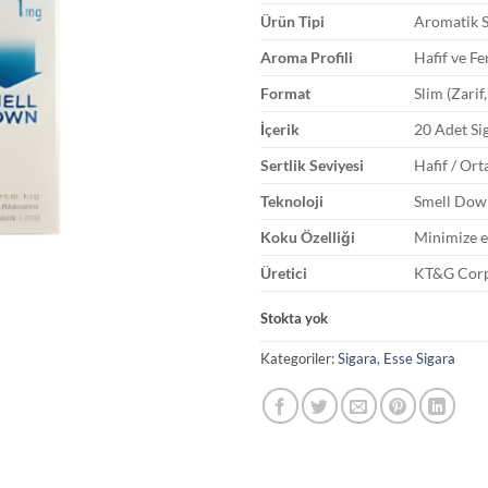
Ürün Tipi
Aromatik S
Aroma Profili
Hafif ve F
Format
Slim (Zarif
İçerik
20 Adet Si
Sertlik Seviyesi
Hafif / Or
Teknoloji
Smell Down
Koku Özelliği
Minimize e
Üretici
KT&G Corp
Stokta yok
Kategoriler:
Sigara
,
Esse Sigara