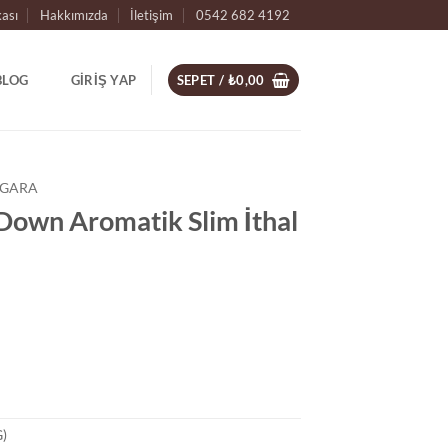
kası
Hakkımızda
İletişim
0542 682 4192
BLOG
GIRIŞ YAP
SEPET /
₺
0,00
SIGARA
 Down Aromatik Slim İthal
G)