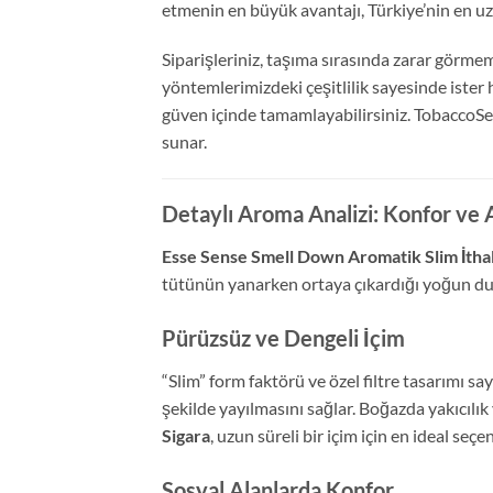
etmenin en büyük avantajı, Türkiye’nin en uz
Siparişleriniz, taşıma sırasında zarar görme
yöntemlerimizdeki çeşitlilik sayesinde iste
güven içinde tamamlayabilirsiniz. TobaccoSe
sunar.
Detaylı Aroma Analizi: Konfor v
Esse Sense Smell Down Aromatik Slim İthal
tütünün yanarken ortaya çıkardığı yoğun dum
Pürüzsüz ve Dengeli İçim
“Slim” form faktörü ve özel filtre tasarımı s
şekilde yayılmasını sağlar. Boğazda yakıcıl
Sigara
, uzun süreli bir içim için en ideal seçe
Sosyal Alanlarda Konfor