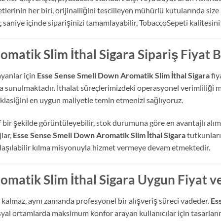
tlerinin her biri, orijinalliğini tescilleyen mühürlü kutularında size
aniye içinde siparişinizi tamamlayabilir, TobaccoSepeti kalitesini
atik Slim İthal Sigara Sipariş Fiyat Bi
ayanlar için
Esse Sense Smell Down Aromatik Slim İthal Sigara
fiy
la sunulmaktadır. İthalat süreçlerimizdeki operasyonel verimliliği 
klasiğini en uygun maliyetle temin etmenizi sağlıyoruz.
bir şekilde görüntüleyebilir, stok durumuna göre en avantajlı alım fı
lar,
Esse Sense Smell Down Aromatik Slim İthal Sigara
tutkunları
 ulaşılabilir kılma misyonuyla hizmet vermeye devam etmektedir.
matik Slim İthal Sigara Uygun Fiyat ve
kalmaz, aynı zamanda profesyonel bir alışveriş süreci vadeder.
Es
osyal ortamlarda maksimum konfor arayan kullanıcılar için tasarlan