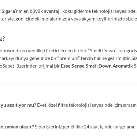
 Sigara
’nın en büyük avantajı, koku giderme teknolojisi sayesinde 
iyle, gün içindeki molalarınızda veya akşam keyiflerinizde size eşl
z?
usunda en yenilikçi üreticilerden biridir. “Smell Down” kategorisind
markayı dünya genelinde bir “premium” tercih haline getirmiştir. Siz
oSepeti üzerinden orijinal bir
Esse Sense Smell Down Aromatik Sli
yu azaltıyor mu?
Evet, özel filtre teknolojisi sayesinde içim sır
ne zaman ulaşır?
Siparişleriniz genellikle 24 saat içinde kargolanır