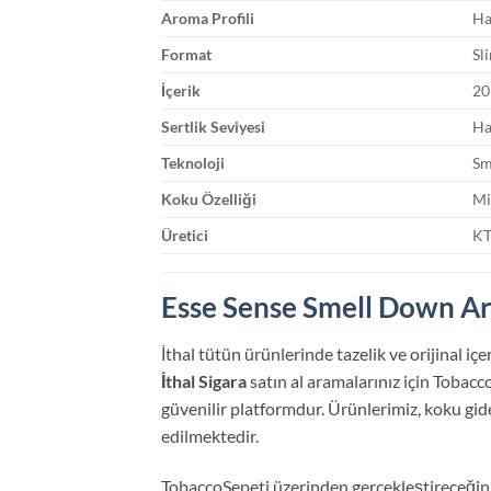
Aroma Profili
Ha
Format
Sl
İçerik
20
Sertlik Seviyesi
Ha
Teknoloji
Sm
Koku Özelliği
Mi
Üretici
KT
Esse Sense Smell Down Aro
İthal tütün ürünlerinde tazelik ve orijinal iç
İthal Sigara
satın al aramalarınız için Tobac
güvenilir platformdur. Ürünlerimiz, koku gi
edilmektedir.
TobaccoSepeti üzerinden gerçekleştireceğini