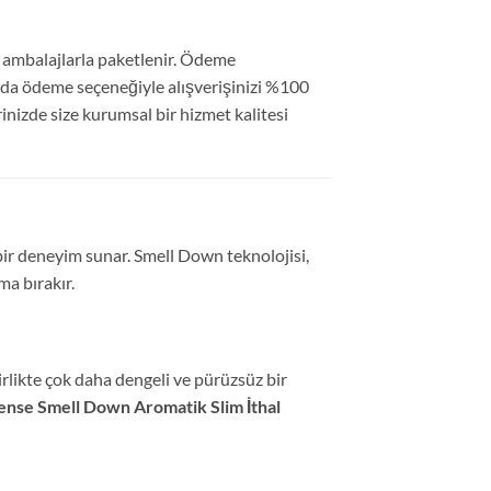
l ambalajlarla paketlenir. Ödeme
pıda ödeme seçeneğiyle alışverişinizi %100
rinizde size kurumsal bir hizmet kalitesi
 bir deneyim sunar. Smell Down teknolojisi,
a bırakır.
irlikte çok daha dengeli ve pürüzsüz bir
ense Smell Down Aromatik Slim İthal