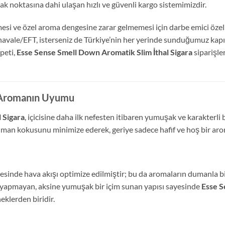
ak noktasına dahi ulaşan hızlı ve güvenli kargo sistemimizdir.
mesi ve özel aroma dengesine zarar gelmemesi için darbe emici öze
r havale/EFT, isterseniz de Türkiye’nin her yerinde sunduğumuz ka
peti,
Esse Sense Smell Down Aromatik Slim İthal Sigara
siparişle
e Aromanın Uyumu
 Sigara
, içicisine daha ilk nefesten itibaren yumuşak ve karakterli
an kokusunu minimize ederek, geriye sadece hafif ve hoş bir arom
ayesinde hava akışı optimize edilmiştir; bu da aromaların dumanla b
ık yapmayan, aksine yumuşak bir içim sunan yapısı sayesinde
Esse S
neklerden biridir.