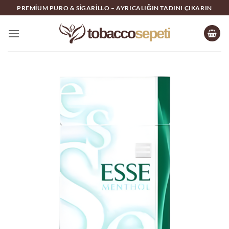
İçeriğe
PREMIUM PURO & SIGARILLO – AYRICALIĞIN TADINI ÇIKARIN
atla