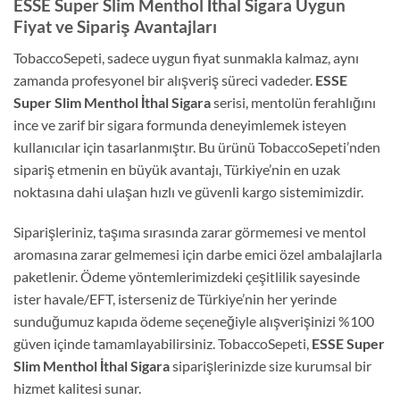
ESSE Super Slim Menthol İthal Sigara Uygun
Fiyat ve Sipariş Avantajları
TobaccoSepeti, sadece uygun fiyat sunmakla kalmaz, aynı
zamanda profesyonel bir alışveriş süreci vadeder.
ESSE
Super Slim Menthol İthal Sigara
serisi, mentolün ferahlığını
ince ve zarif bir sigara formunda deneyimlemek isteyen
kullanıcılar için tasarlanmıştır. Bu ürünü TobaccoSepeti’nden
sipariş etmenin en büyük avantajı, Türkiye’nin en uzak
noktasına dahi ulaşan hızlı ve güvenli kargo sistemimizdir.
Siparişleriniz, taşıma sırasında zarar görmemesi ve mentol
aromasına zarar gelmemesi için darbe emici özel ambalajlarla
paketlenir. Ödeme yöntemlerimizdeki çeşitlilik sayesinde
ister havale/EFT, isterseniz de Türkiye’nin her yerinde
sunduğumuz kapıda ödeme seçeneğiyle alışverişinizi %100
güven içinde tamamlayabilirsiniz. TobaccoSepeti,
ESSE Super
Slim Menthol İthal Sigara
siparişlerinizde size kurumsal bir
hizmet kalitesi sunar.