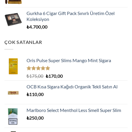
Gurkha 6 Cigar Gift Pack Sınırlı Üretim Özel
Koleksiyon
₺
4.700,00
ÇOK SATANLAR
Oris Pulse Super Slims Mango Mint Sigara
5 üzerinden
Orijinal
Şu
₺
175,00
₺
170,00
5.00
oy
fiyat:
andaki
aldı
OCB Kısa Sigara Kağıdı Organik Tekli Satın Al
₺175,00.
fiyat:
₺
110,00
₺170,00.
Marlboro Select Menthol Less Smell Super Slim
₺
250,00