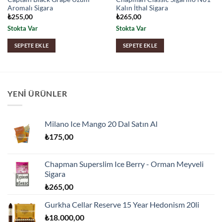
Aromalı Sigara
Kalın İthal Sigara
₺
255,00
₺
265,00
Stokta Var
Stokta Var
SEPETE EKLE
SEPETE EKLE
YENI ÜRÜNLER
Milano Ice Mango 20 Dal Satın Al
₺
175,00
Chapman Superslim Ice Berry - Orman Meyveli
Sigara
₺
265,00
Gurkha Cellar Reserve 15 Year Hedonism 20li
₺
18.000,00