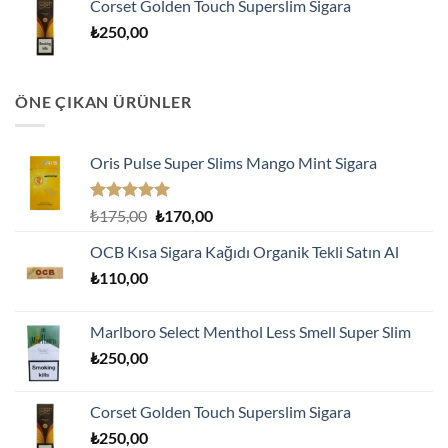
Corset Golden Touch Superslim Sigara
₺
250,00
ÖNE ÇIKAN ÜRÜNLER
Oris Pulse Super Slims Mango Mint Sigara
5 üzerinden
Orijinal
Şu
₺
175,00
₺
170,00
5.00
oy
fiyat:
andaki
aldı
OCB Kısa Sigara Kağıdı Organik Tekli Satın Al
₺175,00.
fiyat:
₺
110,00
₺170,00.
Marlboro Select Menthol Less Smell Super Slim
₺
250,00
Corset Golden Touch Superslim Sigara
₺
250,00