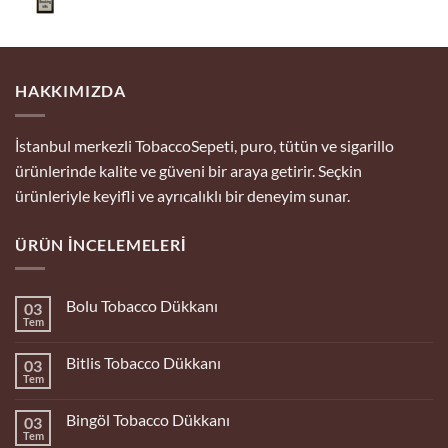
HAKKIMIZDA
İstanbul merkezli TobaccoSepeti, puro, tütün ve sigarillo
ürünlerinde kalite ve güveni bir araya getirir. Seçkin
ürünleriyle keyifli ve ayrıcalıklı bir deneyim sunar.
ÜRÜN İNCELEMELERI
Bolu Tobacco Dükkanı
03
Tem
Yorum
yok
Bolu
Bitlis Tobacco Dükkanı
03
Tobacco
Dükkanı
Tem
Yorum
yok
Bitlis
Bingöl Tobacco Dükkanı
03
Tobacco
Dükkanı
Tem
Yorum