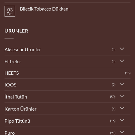
yok
Bingöl
Bilecik Tobacco Dükkanı
03
Tobacco
Dükkanı
Tem
Yorum
yok
Bilecik
Tobacco
ÜRÜNLER
Dükkanı
Aksesuar Ürünler
(4)
Filtreler
(4)
HEETS
(15)
IQOS
(2)
İthal Tütün
(50)
Karton Ürünler
(4)
Pipo Tütünü
(16)
Puro
(91)