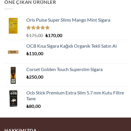
ÖNE ÇIKAN ÜRÜNLER
Oris Pulse Super Slims Mango Mint Sigara
5 üzerinden
Orijinal
Şu
₺
175,00
₺
170,00
5.00
oy
fiyat:
andaki
aldı
OCB Kısa Sigara Kağıdı Organik Tekli Satın Al
₺175,00.
fiyat:
₺
110,00
₺170,00.
Corset Golden Touch Superslim Sigara
₺
250,00
Ocb Stick Premium Extra Slim 5.7 mm Kutu Filtre
Tane
₺
80,00
HAKKIMIZDA