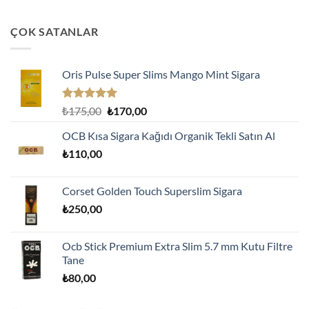
ÇOK SATANLAR
Oris Pulse Super Slims Mango Mint Sigara
5 üzerinden
Orijinal
Şu
₺
175,00
₺
170,00
5.00
oy
fiyat:
andaki
aldı
OCB Kısa Sigara Kağıdı Organik Tekli Satın Al
₺175,00.
fiyat:
₺
110,00
₺170,00.
Corset Golden Touch Superslim Sigara
₺
250,00
Ocb Stick Premium Extra Slim 5.7 mm Kutu Filtre
Tane
₺
80,00