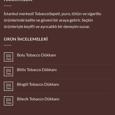
İstanbul merkezli TobaccoSepeti, puro, tütün ve sigarillo
ürünlerinde kalite ve güveni bir araya getirir. Seçkin
ürünleriyle keyifli ve ayrıcalıklı bir deneyim sunar.
ÜRÜN İNCELEMELERI
Bolu Tobacco Dükkanı
03
Tem
Yorum
yok
Bolu
Bitlis Tobacco Dükkanı
03
Tobacco
Dükkanı
Tem
Yorum
yok
Bitlis
Bingöl Tobacco Dükkanı
03
Tobacco
Dükkanı
Tem
Yorum
yok
Bingöl
Bilecik Tobacco Dükkanı
03
Tobacco
Dükkanı
Tem
Yorum
yok
Bilecik
Tobacco