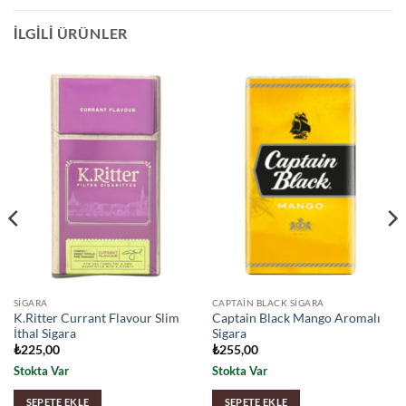
İLGILI ÜRÜNLER
SIGARA
CAPTAIN BLACK SIGARA
K.Ritter Currant Flavour Slim
Captain Black Mango Aromalı
İthal Sigara
Sigara
₺
225,00
₺
255,00
Stokta Var
Stokta Var
SEPETE EKLE
SEPETE EKLE