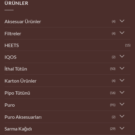
ÜRÜNLER
Dükkanı
Aksesuar Ürünler
(4)
Filtreler
(4)
HEETS
(15)
IQOS
(2)
İthal Tütün
(50)
Karton Ürünler
(4)
Pipo Tütünü
(16)
Puro
(91)
Puro Aksesuarları
(2)
Sarma Kağıdı
(29)