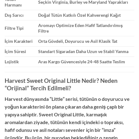
Seçkin Virginia, Burley ve Maryland Yaprakları
Harmanı
Dış Sarıcı
Doğal Tütün Katkılı Özel Kahverengi Kağıt
Aromayı Optimize Eden Hafif Tatlandırılmış
Filtre Tipi
Filtre
İçim Karakteri
Orta Gövdeli, Doyurucu ve Asil Klasik Tat
İçim Süresi
Standart Sigaradan Daha Uzun ve Stabil Yanma
Lojistik
Aras Kargo Güvencesiyle 24-48 Saatte Teslim
Harvest Sweet Original Little Nedir? Neden
“Orijinal” Tercih Edilmeli?
Harvest dünyasında “Little” serisi, tütünün o doyurucu ve
yoğun karakterini ön plana çıkaran daha geniş çaplı bir
yapıya sahiptir. Sweet Original Little, karmaşık
aromalardan ziyade, tütünün kendi içindeki o topraksı,
hafif odunsu ve asil notaları sevenler için bir “imza”
üründür. Bu ürün, bir purodan beklediğiniz o zengin