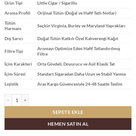
Ürün Tipi
Little Cigar / Sigarillo
Aroma Profili
Orijinal Tütün (Doğal ve Hafif Tatlı Notlar)
Tütün
Seçkin Virginia, Burley ve Maryland Yaprakları
Harmanı
Dış Sarıcı
Doğal Tütün Katkılı Özel Kahverengi Kağıt
Aromayı Optimize Eden Hafif Tatlandırılmış
Filtre Tipi
Filtre
İçim Karakteri
Orta Gövdeli, Doyurucu ve Asil Klasik Tat
İçim Süresi
Standart Sigaradan Daha Uzun ve Stabil Yanma
Lojistik
Aras Kargo Güvencesiyle 24-48 Saatte Teslim
Harvest Sweet Original Little | Sade Sigara adet
SEPETE EKLE
HEMEN SATIN AL