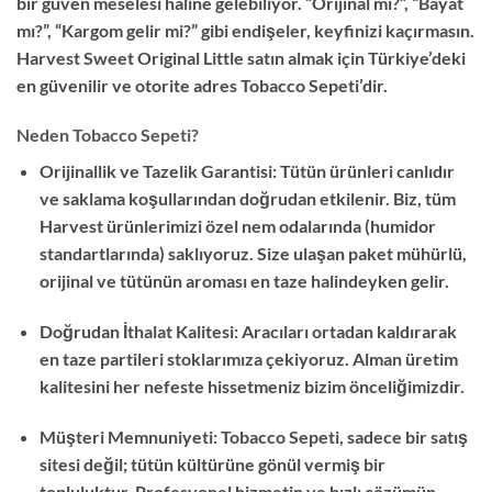
bir güven meselesi haline gelebiliyor. “Orijinal mi?”, “Bayat
mı?”, “Kargom gelir mi?” gibi endişeler, keyfinizi kaçırmasın.
Harvest Sweet Original Little satın almak için Türkiye’deki
en güvenilir ve otorite adres Tobacco Sepeti’dir.
Neden Tobacco Sepeti?
Orijinallik ve Tazelik Garantisi: Tütün ürünleri canlıdır
ve saklama koşullarından doğrudan etkilenir. Biz, tüm
Harvest ürünlerimizi özel nem odalarında (humidor
standartlarında) saklıyoruz. Size ulaşan paket mühürlü,
orijinal ve tütünün aroması en taze halindeyken gelir.
Doğrudan İthalat Kalitesi: Aracıları ortadan kaldırarak
en taze partileri stoklarımıza çekiyoruz. Alman üretim
kalitesini her nefeste hissetmeniz bizim önceliğimizdir.
Müşteri Memnuniyeti: Tobacco Sepeti, sadece bir satış
sitesi değil; tütün kültürüne gönül vermiş bir
topluluktur. Profesyonel hizmetin ve hızlı çözümün