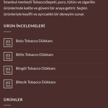
İstanbul merkezli TobaccoSepeti, puro, tütün ve sigarillo
ürünlerinde kalite ve güveni bir araya getirir. Seçkin
ürünleriyle keyifli ve ayrıcalıklı bir deneyim sunar.
ÜRÜN İNCELEMELERI
Bolu Tobacco Dükkanı
03
Tem
Yorum
yok
Bolu
Bitlis Tobacco Dükkanı
03
Tobacco
Dükkanı
Tem
Yorum
yok
Bitlis
Bingöl Tobacco Dükkanı
03
Tobacco
Dükkanı
Tem
Yorum
yok
Bingöl
Bilecik Tobacco Dükkanı
03
Tobacco
Dükkanı
Tem
Yorum
yok
Bilecik
Tobacco
ÜRÜNLER
Dükkanı