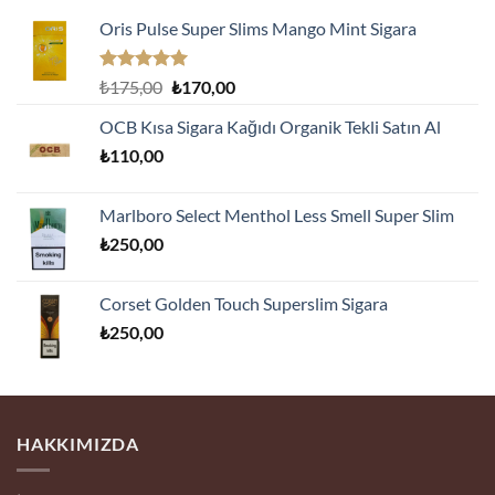
Oris Pulse Super Slims Mango Mint Sigara
5 üzerinden
Orijinal
Şu
₺
175,00
₺
170,00
5.00
oy
fiyat:
andaki
aldı
OCB Kısa Sigara Kağıdı Organik Tekli Satın Al
₺175,00.
fiyat:
₺
110,00
₺170,00.
Marlboro Select Menthol Less Smell Super Slim
₺
250,00
Corset Golden Touch Superslim Sigara
₺
250,00
HAKKIMIZDA