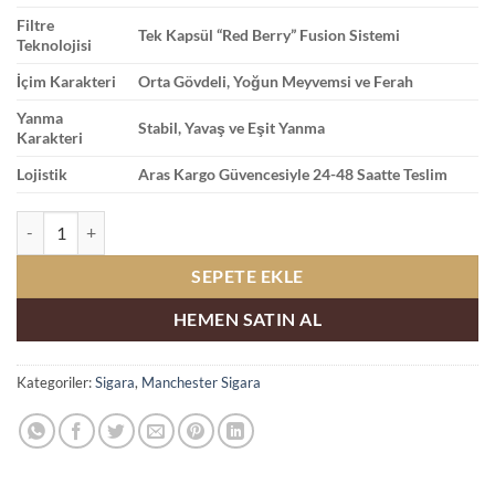
Filtre
Tek Kapsül “Red Berry” Fusion Sistemi
Teknolojisi
İçim Karakteri
Orta Gövdeli, Yoğun Meyvemsi ve Ferah
Yanma
Stabil, Yavaş ve Eşit Yanma
Karakteri
Lojistik
Aras Kargo Güvencesiyle 24-48 Saatte Teslim
Manchester Red Berry Fusion - Kırmızı Orman Meyveleri adet
SEPETE EKLE
HEMEN SATIN AL
Kategoriler:
Sigara
,
Manchester Sigara