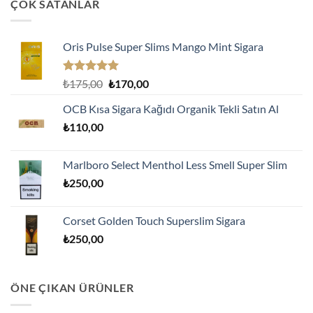
ÇOK SATANLAR
Oris Pulse Super Slims Mango Mint Sigara
5 üzerinden
Orijinal
Şu
₺
175,00
₺
170,00
5.00
oy
fiyat:
andaki
aldı
OCB Kısa Sigara Kağıdı Organik Tekli Satın Al
₺175,00.
fiyat:
₺
110,00
₺170,00.
Marlboro Select Menthol Less Smell Super Slim
₺
250,00
Corset Golden Touch Superslim Sigara
₺
250,00
ÖNE ÇIKAN ÜRÜNLER