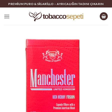
İçeriğe
PREMIUM PURO & SIGARILLO – AYRICALIĞIN TADINI ÇIKARIN
atla