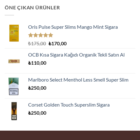
ÖNE ÇIKAN ÜRÜNLER
Oris Pulse Super Slims Mango Mint Sigara
5 üzerinden
Orijinal
Şu
₺
175,00
₺
170,00
5.00
oy
fiyat:
andaki
aldı
OCB Kısa Sigara Kağıdı Organik Tekli Satın Al
₺175,00.
fiyat:
₺
110,00
₺170,00.
Marlboro Select Menthol Less Smell Super Slim
₺
250,00
Corset Golden Touch Superslim Sigara
₺
250,00