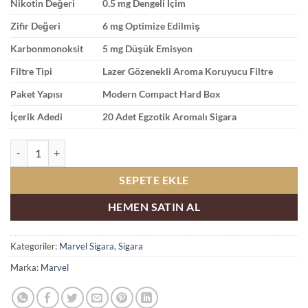
Nikotin Değeri
0.5 mg Dengeli İçim
Zifir Değeri
6 mg Optimize Edilmiş
Karbonmonoksit
5 mg Düşük Emisyon
Filtre Tipi
Lazer Gözenekli Aroma Koruyucu Filtre
Paket Yapısı
Modern Compact Hard Box
İçerik Adedi
20 Adet Egzotik Aromalı Sigara
Marvel Compact Tropical Mix Egzotik Meyve ve Enerji İçeceği adet
SEPETE EKLE
HEMEN SATIN AL
Kategoriler:
Marvel Sigara
,
Sigara
Marka:
Marvel