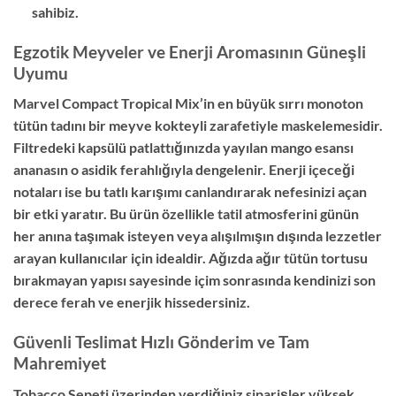
sahibiz.
Egzotik Meyveler ve Enerji Aromasının Güneşli
Uyumu
Marvel Compact Tropical Mix’in en büyük sırrı monoton
tütün tadını bir meyve kokteyli zarafetiyle maskelemesidir.
Filtredeki kapsülü patlattığınızda yayılan mango esansı
ananasın o asidik ferahlığıyla dengelenir. Enerji içeceği
notaları ise bu tatlı karışımı canlandırarak nefesinizi açan
bir etki yaratır. Bu ürün özellikle tatil atmosferini günün
her anına taşımak isteyen veya alışılmışın dışında lezzetler
arayan kullanıcılar için idealdir. Ağızda ağır tütün tortusu
bırakmayan yapısı sayesinde içim sonrasında kendinizi son
derece ferah ve enerjik hissedersiniz.
Güvenli Teslimat Hızlı Gönderim ve Tam
Mahremiyet
Tobacco Sepeti üzerinden verdiğiniz siparişler yüksek