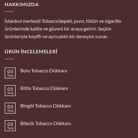
HAKKIMIZDA
İstanbul merkezli TobaccoSepeti, puro, tütün ve sigarillo
ürünlerinde kalite ve güveni bir araya getirir. Seçkin
ürünleriyle keyifli ve ayrıcalıklı bir deneyim sunar.
ÜRÜN İNCELEMELERI
Bolu Tobacco Dükkanı
03
Tem
Yorum
yok
Bolu
Bitlis Tobacco Dükkanı
03
Tobacco
Dükkanı
Tem
Yorum
yok
Bitlis
Bingöl Tobacco Dükkanı
03
Tobacco
Dükkanı
Tem
Yorum
yok
Bingöl
Bilecik Tobacco Dükkanı
03
Tobacco
Dükkanı
Tem
Yorum
yok
Bilecik