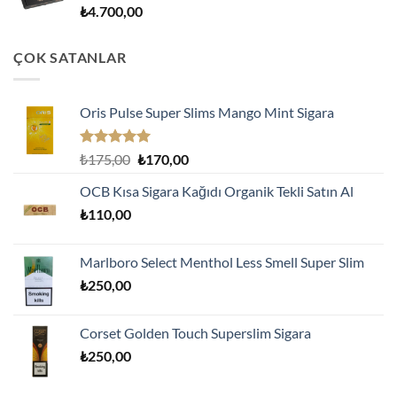
₺
4.700,00
ÇOK SATANLAR
Oris Pulse Super Slims Mango Mint Sigara
5 üzerinden
Orijinal
Şu
₺
175,00
₺
170,00
5.00
oy
fiyat:
andaki
aldı
OCB Kısa Sigara Kağıdı Organik Tekli Satın Al
₺175,00.
fiyat:
₺
110,00
₺170,00.
Marlboro Select Menthol Less Smell Super Slim
₺
250,00
Corset Golden Touch Superslim Sigara
₺
250,00