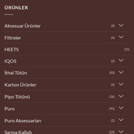
Tobacco
ÜRÜNLER
Dükkanı
Aksesuar Ürünler
(4)
Filtreler
(4)
HEETS
(15)
IQOS
(2)
İthal Tütün
(50)
Karton Ürünler
(4)
Pipo Tütünü
(16)
Puro
(91)
Puro Aksesuarları
(2)
Sarma Kağıdı
(29)