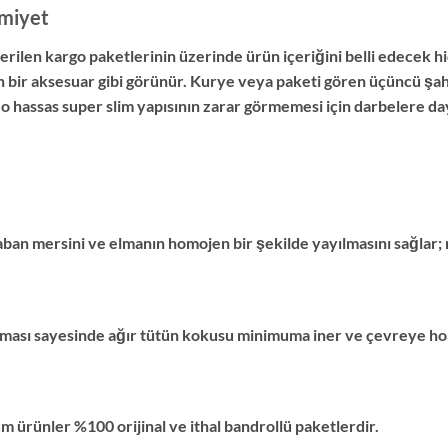
miyet
en kargo paketlerinin üzerinde ürün içeriğini belli edecek hiç
n bir aksesuar gibi görünür. Kurye veya paketi gören üçüncü şah
hassas super slim yapısının zarar görmemesi için darbelere dayan
aban mersini ve elmanın homojen bir şekilde yayılmasını sağlar; na
ması sayesinde ağır tütün kokusu minimuma iner ve çevreye hoş
m ürünler %100 orijinal ve ithal bandrollü paketlerdir.