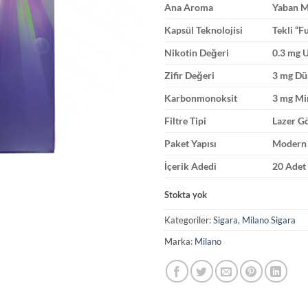
Ana Aroma
Yaban Me
Kapsül Teknolojisi
Tekli “F
Nikotin Değeri
0.3 mg U
Zifir Değeri
3 mg Dü
Karbonmonoksit
3 mg Mi
Filtre Tipi
Lazer Gö
Paket Yapısı
Modern 
İçerik Adedi
20 Adet 
Stokta yok
Kategoriler:
Sigara
,
Milano Sigara
Marka:
Milano