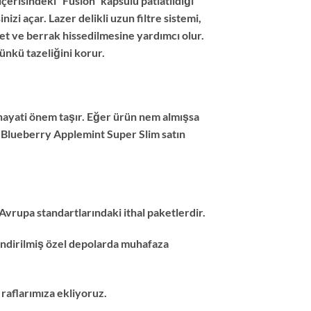
çerisindeki “Fusion” kapsülü patlatıldığı
zi açar. Lazer delikli uzun filtre sistemi,
t ve berrak hissedilmesine yardımcı olur.
ünkü tazeliğini korur.
 hayati önem taşır. Eğer ürün nem almışsa
o Blueberry Applemint Super Slim satın
 Avrupa standartlarındaki ithal paketlerdir.
endirilmiş özel depolarda muhafaza
raflarımıza ekliyoruz.