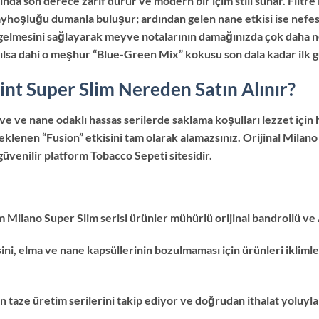
da son derece zarif durur ve modern bir içim stili sunar. Filtre i
yhoşluğu dumanla buluşur; ardından gelen nane etkisi ise nefesini
elmesini sağlayarak meyve notalarının damağınızda çok daha ne
çılsa dahi o meşhur “Blue-Green Mix” kokusu son dala kadar ilk g
nt Super Slim Nereden Satın Alınır?
yve ve nane odaklı hassas serilerde saklama koşulları lezzet için
eklenen “Fusion” etkisini tam olarak alamazsınız. Orijinal Milan
üvenilir platform Tobacco Sepeti sitesidir.
üm Milano Super Slim serisi ürünler mühürlü orijinal bandrollü ve
ni, elma ve nane kapsüllerinin bozulmaması için ürünleri ikliml
aze üretim serilerini takip ediyor ve doğrudan ithalat yoluyla 