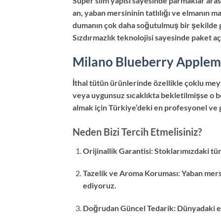
Super slim yapısı sayesinde parmaklar arasın
an, yaban mersininin tatlılığı ve elmanın ma
dumanın çok daha soğutulmuş bir şekilde g
Sızdırmazlık teknolojisi sayesinde paket a
Milano Blueberry Applemi
İthal tütün ürünlerinde özellikle çoklu me
veya uygunsuz sıcaklıkta bekletilmişse o b
almak için Türkiye’deki en profesyonel ve g
Neden Bizi Tercih Etmelisiniz?
Orijinallik Garantisi: Stoklarımızdaki t
Tazelik ve Aroma Koruması: Yaban mersi
ediyoruz.
Doğrudan Güncel Tedarik: Dünyadaki en t