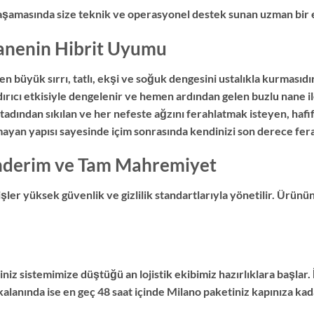
 aşamasında size teknik ve operasyonel destek sunan uzman bir e
anenin Hibrit Uyumu
 büyük sırrı, tatlı, ekşi ve soğuk dengesini ustalıkla kurmasıdır
dırıcı etkisiyle dengelenir ve hemen ardından gelen buzlu nane i
adından sıkılan ve her nefeste ağzını ferahlatmak isteyen, hafif i
mayan yapısı sayesinde içim sonrasında kendinizi son derece fera
önderim ve Tam Mahremiyet
ler yüksek güvenlik ve gizlilik standartlarıyla yönetilir. Ürünü
niz sistemimize düştüğü an lojistik ekibimiz hazırlıklara başlar.
kalanında ise en geç 48 saat içinde Milano paketiniz kapınıza kada