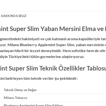
 HAKKINDA BILGI
nt Super Slim Yaban Mersini Elma ve N
egmentindeki hakimiyeti ve çok katmanlı aroma kapsülleriyle t
mlıyor. Milano Blueberry Applemint Super Slim, yaban mersininin 
manlayan hibrit bir lezzet deneyimidir. Hem sofistike hem de ultra
aliyle Türkiye’deki tütün gurmelerine ulaştırıyoruz.
t Super Slim Teknik Özellikler Tablos
ni belirleyen tüm teknik veriler şu şekildedir:
Teknik Detay ve Değer
Milano Tobacco
Blueberry Applemint Super Slim Edition