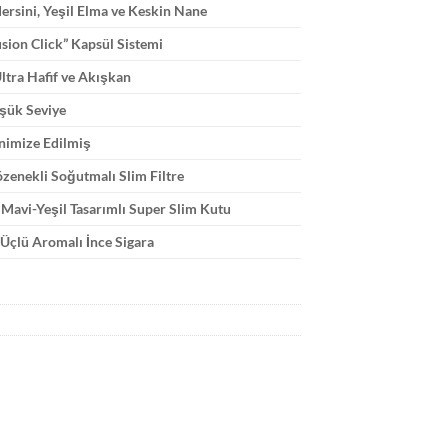
rsini, Yeşil Elma ve Keskin Nane
usion Click” Kapsül Sistemi
ltra Hafif ve Akışkan
şük Seviye
nimize Edilmiş
zenekli Soğutmalı Slim Filtre
Mavi-Yeşil Tasarımlı Super Slim Kutu
Üçlü Aromalı İnce Sigara