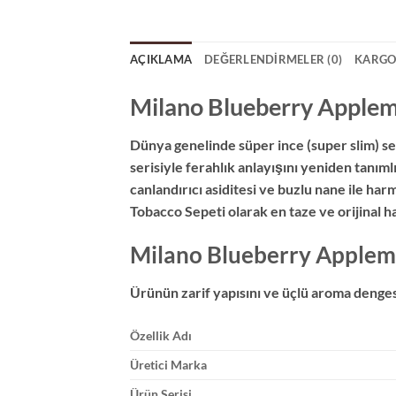
AÇIKLAMA
DEĞERLENDIRMELER (0)
KARGO
Milano Blueberry Applemi
Dünya genelinde süper ince (super slim) s
serisiyle ferahlık anlayışını yeniden tanı
canlandırıcı asiditesi ve buzlu nane ile har
Tobacco Sepeti olarak en taze ve orijinal h
Milano Blueberry Applemin
Ürünün zarif yapısını ve üçlü aroma dengesi
Özellik Adı
Üretici Marka
Ürün Serisi