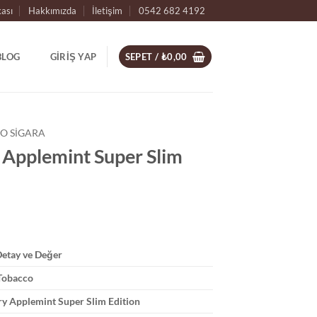
kası
Hakkımızda
İletişim
0542 682 4192
BLOG
GIRIŞ YAP
SEPET /
₺
0,00
O SIGARA
 Applemint Super Slim
Detay ve Değer
Tobacco
ry Applemint Super Slim Edition