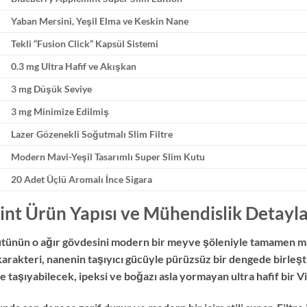
Yaban Mersini, Yeşil Elma ve Keskin Nane
Tekli “Fusion Click” Kapsül Sistemi
0.3 mg Ultra Hafif ve Akışkan
3 mg Düşük Seviye
3 mg Minimize Edilmiş
Lazer Gözenekli Soğutmalı Slim Filtre
Modern Mavi-Yeşil Tasarımlı Super Slim Kutu
20 Adet Üçlü Aromalı İnce Sigara
nt Ürün Yapısı ve Mühendislik Detayla
tünün o ağır gövdesini modern bir meyve şöleniyle tamamen mas
 karakteri, nanenin taşıyıcı gücüyle pürüzsüz bir dengede birleşt
e taşıyabilecek, ipeksi ve boğazı asla yormayan ultra hafif bir Vi