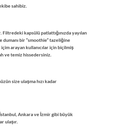
kibe sahibiz.
. Filtredeki kapsülü patlattığınızda yayılan
le dumanı bir “smoothie” tazeliğine
çim arayan kullanıcılar için biçilmiş
h ve temiz hissedersiniz.
nüzün size ulaşma hızı kadar
 İstanbul, Ankara ve İzmir gibi büyük
r ulaşır.