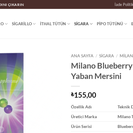
İade Politi
DINI ÇIKARIN
RO
SIGARILLO
İTHAL TÜTÜN
SIGARA
PIPO TÜTÜNÜ
ANA SAYFA
/
SIGARA
/
MILAN
Milano Blueberry
Yaban Mersini
155,00
₺
Özellik Adı
Teknik 
Üretici Marka
Milano 
Ürün Serisi
Blueber