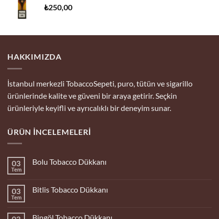
₺
250,00
HAKKIMIZDA
İstanbul merkezli TobaccoSepeti, puro, tütün ve sigarillo
ürünlerinde kalite ve güveni bir araya getirir. Seçkin
ürünleriyle keyifli ve ayrıcalıklı bir deneyim sunar.
ÜRÜN İNCELEMELERI
Bolu Tobacco Dükkanı
03
Tem
Yorum
yok
Bolu
Bitlis Tobacco Dükkanı
03
Tobacco
Dükkanı
Tem
Yorum
yok
Bitlis
Bingöl Tobacco Dükkanı
03
Tobacco