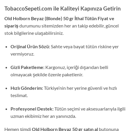
TobaccoSepeti.com ile Kaliteyi Kapınıza Getirin
Old Holborn Beyaz (Blonde) 50 gr İthal Tütün Fiyat ve
sipariş
durumunu sitemizden her an takip edebilir, güncel
stok bilgilerine ulaşabilirsiniz.
Orijinal Ürün Sözü:
Sahte veya bayat tütün riskine yer
vermiyoruz.
Gizli Paketleme:
Kargonuz, içeriği dışarıdan belli
olmayacak şekilde özenle paketlenir.
Hızlı Gönderim:
Türkiye’nin her yerine güvenli ve hızlı
teslimat.
Profesyonel Destek:
Tütün seçimi ve aksesuarlarıyla ilgili
uzman ekibimiz her an yanınızda.
Hemen şimdi
Old Holborn Beyaz 50 gr satın al
butonuna