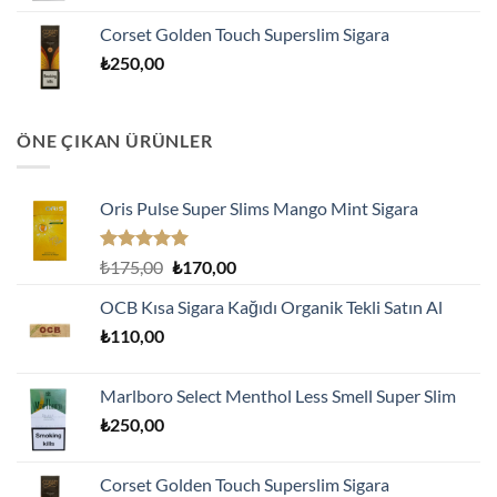
Corset Golden Touch Superslim Sigara
₺
250,00
ÖNE ÇIKAN ÜRÜNLER
Oris Pulse Super Slims Mango Mint Sigara
5 üzerinden
Orijinal
Şu
₺
175,00
₺
170,00
5.00
oy
fiyat:
andaki
aldı
OCB Kısa Sigara Kağıdı Organik Tekli Satın Al
₺175,00.
fiyat:
₺
110,00
₺170,00.
Marlboro Select Menthol Less Smell Super Slim
₺
250,00
Corset Golden Touch Superslim Sigara