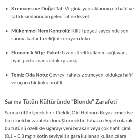
Kremamsı ve Doğal Tat:
Virginia yapraklarının en hafif ve
tatlı kısımlarından gelen rafine lezzet.
Mükemmel Nem Kontrolü:
Kilitli poşeti sayesinde son
sarıma kadar tazeliğini koruyan doku.
Ekonomik 50 gr Paket:
Uzun süreli kullanım sağlayan,
fiyat-performans odaklı gramaj.
Temiz Oda Notu:
Çevreyi rahatsız etmeyen, oldukça hafif
ve uçucu bir koku profili.
Sarma Tütün Kültüründe “Blonde” Zarafeti
Sarma tütün içmek bir ritüeldir, Old Holborn Beyaz içmek ise
bu ritüeli bir zarafete dönüştürmektir. Tobacco Sepeti olarak,
bu tütünü özellikle sigarayı yeni bırakan veya çok hafif içimli
(0.1 – 0.3 mg nikotin seviyeli) sigara kullanan kullanıcılara