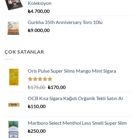
Koleksiyon
₺
4.700,00
Gurkha 35th Anniversary Toro 10lu
₺
9.000,00
ÇOK SATANLAR
Oris Pulse Super Slims Mango Mint Sigara
5 üzerinden
Orijinal
Şu
₺
175,00
₺
170,00
5.00
oy
fiyat:
andaki
aldı
OCB Kısa Sigara Kağıdı Organik Tekli Satın Al
₺175,00.
fiyat:
₺
110,00
₺170,00.
Marlboro Select Menthol Less Smell Super Slim
₺
250,00