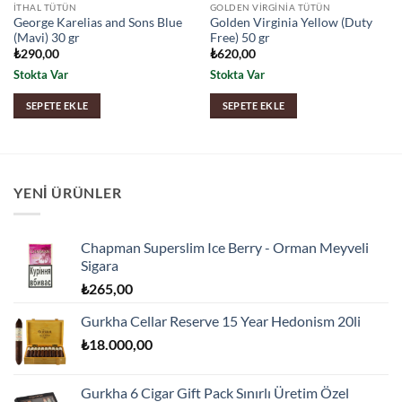
İTHAL TÜTÜN
GOLDEN VIRGINIA TÜTÜN
George Karelias and Sons Blue
Golden Virginia Yellow (Duty
(Mavi) 30 gr
Free) 50 gr
₺
290,00
₺
620,00
Stokta Var
Stokta Var
SEPETE EKLE
SEPETE EKLE
YENI ÜRÜNLER
Chapman Superslim Ice Berry - Orman Meyveli
Sigara
₺
265,00
Gurkha Cellar Reserve 15 Year Hedonism 20li
₺
18.000,00
Gurkha 6 Cigar Gift Pack Sınırlı Üretim Özel