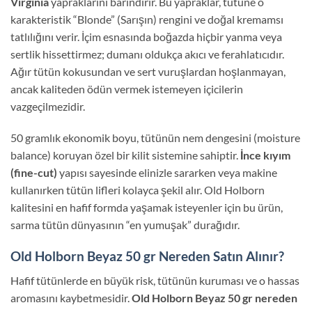
Virginia
yapraklarını barındırır. Bu yapraklar, tütüne o
karakteristik “Blonde” (Sarışın) rengini ve doğal kremamsı
tatlılığını verir. İçim esnasında boğazda hiçbir yanma veya
sertlik hissettirmez; dumanı oldukça akıcı ve ferahlatıcıdır.
Ağır tütün kokusundan ve sert vuruşlardan hoşlanmayan,
ancak kaliteden ödün vermek istemeyen içicilerin
vazgeçilmezidir.
50 gramlık ekonomik boyu, tütünün nem dengesini (moisture
balance) koruyan özel bir kilit sistemine sahiptir.
İnce kıyım
(fine-cut)
yapısı sayesinde elinizle sararken veya makine
kullanırken tütün lifleri kolayca şekil alır. Old Holborn
kalitesini en hafif formda yaşamak isteyenler için bu ürün,
sarma tütün dünyasının “en yumuşak” durağıdır.
Old Holborn Beyaz 50 gr Nereden Satın Alınır?
Hafif tütünlerde en büyük risk, tütünün kuruması ve o hassas
aromasını kaybetmesidir.
Old Holborn Beyaz 50 gr nereden