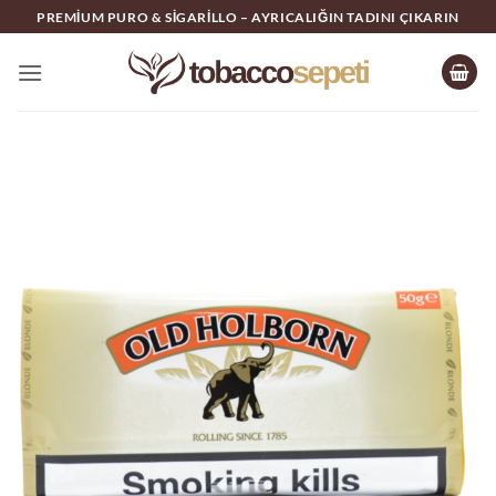
İçeriğe
PREMIUM PURO & SIGARILLO – AYRICALIĞIN TADINI ÇIKARIN
atla