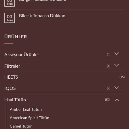
Dükkanı
Tem
Yorum
yok
Bingöl
Bilecik Tobacco Dükkanı
03
Tobacco
Dükkanı
Tem
Yorum
yok
Bilecik
Tobacco
ÜRÜNLER
Dükkanı
Aksesuar Ürünler
(4)
Filtreler
(4)
HEETS
(15)
IQOS
(2)
İthal Tütün
(50)
Amber Leaf Tütün
American Spirit Tütün
Camel Tütün