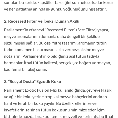
sunulan bu seride, kapsüller tazeliğini son nefese kadar korur
ve her patlatma anında ilk günkü yoğunluğunu hissettirir.
2. Recessed Filter ve İpeksi Duman Akışı
Parliament’in efsanevi “Recessed Filter” (Sert Filtre) yapısı,
meyve aromalarının dumanla daha dengeli bir şekilde
süzülmesini sağlar. Bu özel filtre tasarımı, aromanın tütün
tadını tamamen bastırmasına izin vermez; aksine meyve
notalarını Parliament’in o bildiğimiz asil tütün tadıyla
harmanlar. İthal tütün kalitesi, her çekişte boğazı yormayan,
kadifemsi bir akış sunar.
3. “Sosyal Dostu” Egzotik Koku
Parliament Exotic Fusion Mix kullanıldığında, çevreye klasik
ve ağır bir koku yerine tropikal meyve bahçelerini andıran
hafif ve ferah bir koku yayılır. Bu özellik, ellerinize ve
kıyafetlerinize sinen tütün kokusunu minimize eder. İçim
bittiğinde ağızda bıraktığı temiz, meyveli ve serin his, bu ithal