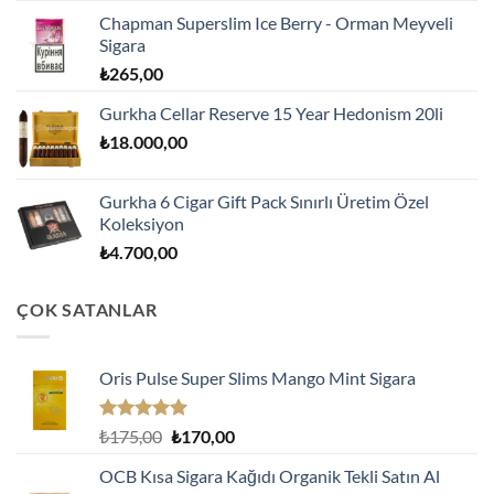
Chapman Superslim Ice Berry - Orman Meyveli
Sigara
₺
265,00
Gurkha Cellar Reserve 15 Year Hedonism 20li
₺
18.000,00
Gurkha 6 Cigar Gift Pack Sınırlı Üretim Özel
Koleksiyon
₺
4.700,00
ÇOK SATANLAR
Oris Pulse Super Slims Mango Mint Sigara
5 üzerinden
Orijinal
Şu
₺
175,00
₺
170,00
5.00
oy
fiyat:
andaki
aldı
OCB Kısa Sigara Kağıdı Organik Tekli Satın Al
₺175,00.
fiyat: