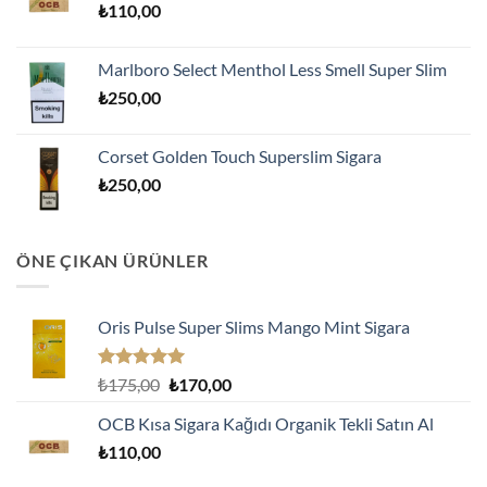
₺
110,00
₺170,00.
Marlboro Select Menthol Less Smell Super Slim
₺
250,00
Corset Golden Touch Superslim Sigara
₺
250,00
ÖNE ÇIKAN ÜRÜNLER
Oris Pulse Super Slims Mango Mint Sigara
5 üzerinden
Orijinal
Şu
₺
175,00
₺
170,00
5.00
oy
fiyat:
andaki
aldı
OCB Kısa Sigara Kağıdı Organik Tekli Satın Al
₺175,00.
fiyat:
₺
110,00
₺170,00.