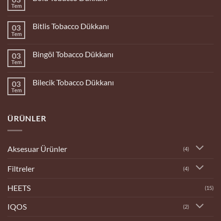
Tem
Yorum
yok
Bolu
Bitlis Tobacco Dükkanı
03
Tobacco
Dükkanı
Tem
Yorum
yok
Bitlis
Bingöl Tobacco Dükkanı
03
Tobacco
Dükkanı
Tem
Yorum
yok
Bingöl
Bilecik Tobacco Dükkanı
03
Tobacco
Dükkanı
Tem
Yorum
yok
Bilecik
Tobacco
ÜRÜNLER
Dükkanı
Aksesuar Ürünler
(4)
Filtreler
(4)
HEETS
(15)
IQOS
(2)