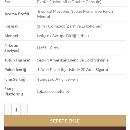
Seri
Exotic Fusion Mix (Double Capsule)
Tropikal Meyveler, Yaban Mersini ve Ferah
Aroma Profili
Mentol
Format
Slim / Compact (Zarif ve Ergonomik)
Menşei
İsviçre / Avrupa Birliği (İthal)
Nikotin
Hafif – Orta
Seviyesi
Tütün Harmanı
Seçkin Amerikan Blend ve Gold Virginia
Paket İçeriği
1 Adet Paket (İçerisinde 20 Adet Sigara)
İçim Sertliği
Yumuşak, Akıcı ve Ferah
Satış
tobaccosepeti.net
Platformu
Parliament Exotic Fusion Mix Sigara adet
SEPETE EKLE