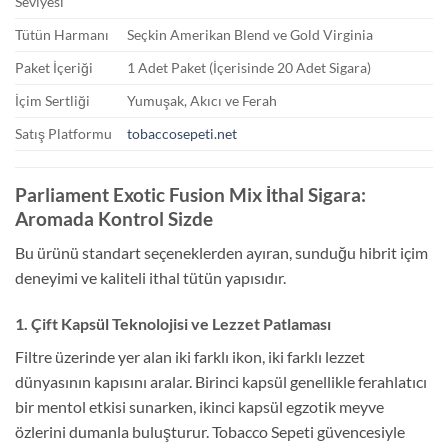
Seviyesi
Tütün Harmanı
Seçkin Amerikan Blend ve Gold Virginia
Paket İçeriği
1 Adet Paket (İçerisinde 20 Adet Sigara)
İçim Sertliği
Yumuşak, Akıcı ve Ferah
Satış Platformu
tobaccosepeti.net
Parliament Exotic Fusion Mix İthal Sigara:
Aromada Kontrol Sizde
Bu ürünü standart seçeneklerden ayıran, sunduğu hibrit içim
deneyimi ve kaliteli ithal tütün yapısıdır.
1. Çift Kapsül Teknolojisi ve Lezzet Patlaması
Filtre üzerinde yer alan iki farklı ikon, iki farklı lezzet
dünyasının kapısını aralar. Birinci kapsül genellikle ferahlatıcı
bir mentol etkisi sunarken, ikinci kapsül egzotik meyve
özlerini dumanla buluşturur. Tobacco Sepeti güvencesiyle