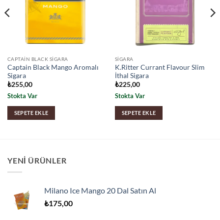
CAPTAIN BLACK SIGARA
SIGARA
Captain Black Mango Aromalı
K.Ritter Currant Flavour Slim
Sigara
İthal Sigara
₺
255,00
₺
225,00
Stokta Var
Stokta Var
SEPETE EKLE
SEPETE EKLE
YENI ÜRÜNLER
Milano Ice Mango 20 Dal Satın Al
₺
175,00