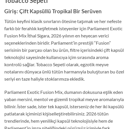
Tobacco Sepeti
Giriş: Çift Kapsüllü Tropikal Bir Serüven
Tütün keyfini klasik sınırların ötesine taşımak ve her nefeste
farklı bir ferahlık keşfetmek isteyenler için Parliament Exotic
Fusion Mix İthal Sigara, 2026 yılının en heyecan verici
seçeneklerinden biridir. Parliament’in prestijli “Fusion”
serisinin bir parçası olan bu ürün, filtre içerisindeki çift kapsül
teknolojisi sayesinde kullanıcıya içim sırasında aroma
kontrolü sağlar. Tobacco Sepeti olarak, egzotik meyve
notalarını dünyaca ünlü tütün harmanıyla buluşturan bu özel
seriyi en taze haliyle stoklarımıza ekledik.
Parliament Exotic Fusion Mix, dumanın dokusuna eşlik eden
yaban mersini, mentol ve gizemli tropikal meyve aromalarıyla
bilinir. İster sade, ister tek kapsül, isterseniz de her iki kapsülü
patlatarak içiminizi kişiselleştirebilirsiniz. 2026 tütün
trendlerinde, hem yenilikçi kapsül teknolojisiyle hem de
Parliament’in imza niteliğindeki pürüzsüz içimiyle fark