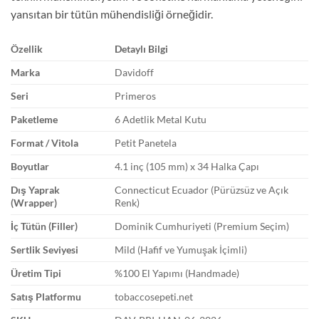
yansıtan bir tütün mühendisliği örneğidir.
Özellik
Detaylı Bilgi
Marka
Davidoff
Seri
Primeros
Paketleme
6 Adetlik Metal Kutu
Format / Vitola
Petit Panetela
Boyutlar
4.1 inç (105 mm) x 34 Halka Çapı
Dış Yaprak
Connecticut Ecuador (Pürüzsüz ve Açık
(Wrapper)
Renk)
İç Tütün (Filler)
Dominik Cumhuriyeti (Premium Seçim)
Sertlik Seviyesi
Mild (Hafif ve Yumuşak İçimli)
Üretim Tipi
%100 El Yapımı (Handmade)
Satış Platformu
tobaccosepeti.net