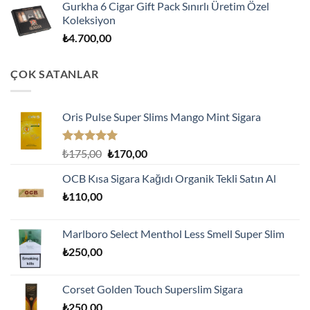
Gurkha 6 Cigar Gift Pack Sınırlı Üretim Özel
Koleksiyon
₺
4.700,00
ÇOK SATANLAR
Oris Pulse Super Slims Mango Mint Sigara
5 üzerinden
Orijinal
Şu
₺
175,00
₺
170,00
5.00
oy
fiyat:
andaki
aldı
OCB Kısa Sigara Kağıdı Organik Tekli Satın Al
₺175,00.
fiyat:
₺
110,00
₺170,00.
Marlboro Select Menthol Less Smell Super Slim
₺
250,00
Corset Golden Touch Superslim Sigara
₺
250,00