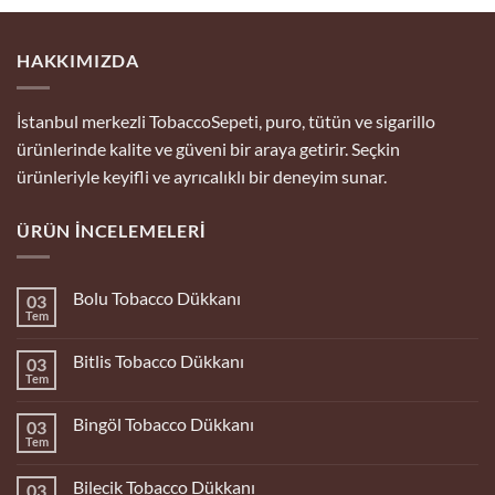
HAKKIMIZDA
İstanbul merkezli TobaccoSepeti, puro, tütün ve sigarillo
ürünlerinde kalite ve güveni bir araya getirir. Seçkin
ürünleriyle keyifli ve ayrıcalıklı bir deneyim sunar.
ÜRÜN İNCELEMELERI
Bolu Tobacco Dükkanı
03
Tem
Yorum
yok
Bolu
Bitlis Tobacco Dükkanı
03
Tobacco
Dükkanı
Tem
Yorum
yok
Bitlis
Bingöl Tobacco Dükkanı
03
Tobacco
Dükkanı
Tem
Yorum
yok
Bingöl
Bilecik Tobacco Dükkanı
03
Tobacco