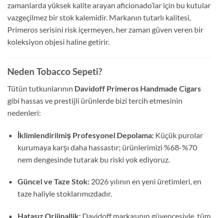
zamanlarda yüksek kalite arayan aficionado’lar için bu kutular
vazgeçilmez bir stok kalemidir. Markanın tutarlı kalitesi,
Primeros serisini risk içermeyen, her zaman güven veren bir
koleksiyon objesi haline getirir.
Neden Tobacco Sepeti?
Tütün tutkunlarının
Davidoff Primeros Handmade Cigars
gibi hassas ve prestijli ürünlerde bizi tercih etmesinin
nedenleri:
İklimlendirilmiş Profesyonel Depolama:
Küçük purolar
kurumaya karşı daha hassastır; ürünlerimizi %68-%70
nem dengesinde tutarak bu riski yok ediyoruz.
Güncel ve Taze Stok:
2026 yılının en yeni üretimleri, en
taze haliyle stoklarımızdadır.
Hatasız Orijinallik:
Davidoff markasının güvencesiyle, tüm