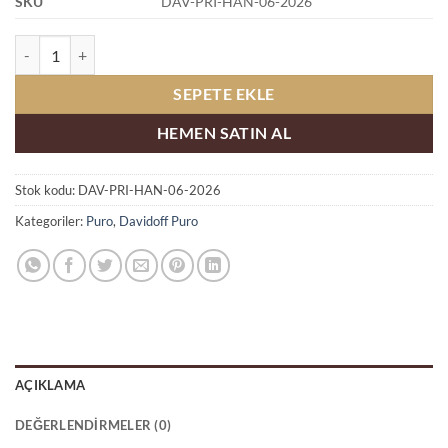
SKU
DAV-PRI-HAN-06-2026
Davidoff Primeros Handmade Cigars Satın Al adet
SEPETE EKLE
HEMEN SATIN AL
Stok kodu:
DAV-PRI-HAN-06-2026
Kategoriler:
Puro
,
Davidoff Puro
AÇIKLAMA
DEĞERLENDIRMELER (0)