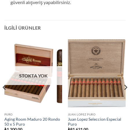
güvenli alışveriş yapabilirsiniz.
İLGILI ÜRÜNLER
STOKTA YOK
PURO
JUAN LOPEZ PURO
Aging Room Maduro 20 Rondo
Juan Lopez Seleccion Especial
50 x 5 Puro
Puro
₺
1.200,00
₺
81.621,00