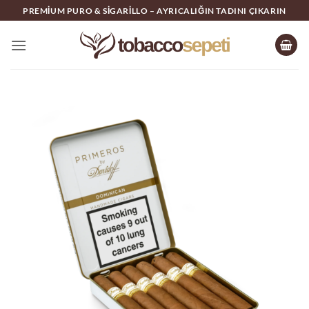
İçeriğe
PREMIUM PURO & SIGARILLO – AYRICALIĞIN TADINI ÇIKARIN
atla