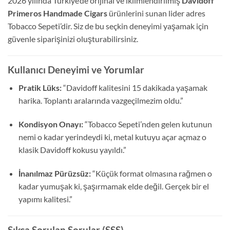
2026 yılında Türkiye’de orijinal ve iklimlendirilmiş
Davidoff
Primeros Handmade Cigars
ürünlerini sunan lider adres
Tobacco Sepeti’dir. Siz de bu seçkin deneyimi yaşamak için
güvenle siparişinizi oluşturabilirsiniz.
Kullanıcı Deneyimi ve Yorumlar
Pratik Lüks:
“Davidoff kalitesini 15 dakikada yaşamak
harika. Toplantı aralarında vazgeçilmezim oldu.”
Kondisyon Onayı:
“Tobacco Sepeti’nden gelen kutunun
nemi o kadar yerindeydi ki, metal kutuyu açar açmaz o
klasik Davidoff kokusu yayıldı.”
İnanılmaz Pürüzsüz:
“Küçük format olmasına rağmen o
kadar yumuşak ki, şaşırmamak elde değil. Gerçek bir el
yapımı kalitesi.”
Sıkça Sorulan Sorular (SSS)