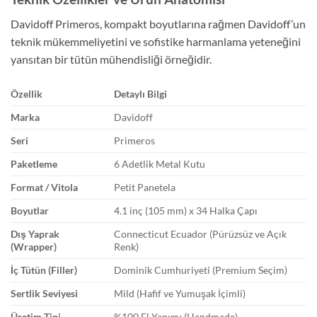
Davidoff Primeros, kompakt boyutlarına rağmen Davidoff’un
teknik mükemmeliyetini ve sofistike harmanlama yeteneğini
yansıtan bir tütün mühendisliği örneğidir.
Özellik
Detaylı Bilgi
Marka
Davidoff
Seri
Primeros
Paketleme
6 Adetlik Metal Kutu
Format / Vitola
Petit Panetela
Boyutlar
4.1 inç (105 mm) x 34 Halka Çapı
Dış Yaprak
Connecticut Ecuador (Pürüzsüz ve Açık
(Wrapper)
Renk)
İç Tütün (Filler)
Dominik Cumhuriyeti (Premium Seçim)
Sertlik Seviyesi
Mild (Hafif ve Yumuşak İçimli)
Üretim Tipi
%100 El Yapımı (Handmade)