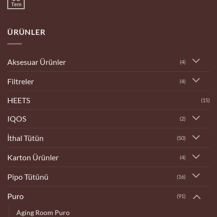
Dükkanı
Tem
Yorum
yok
Bilecik
Tobacco
ÜRÜNLER
Dükkanı
Aksesuar Ürünler
(4)
Filtreler
(4)
HEETS
(15)
IQOS
(2)
İthal Tütün
(50)
Karton Ürünler
(4)
Pipo Tütünü
(16)
Puro
(91)
Aging Room Puro