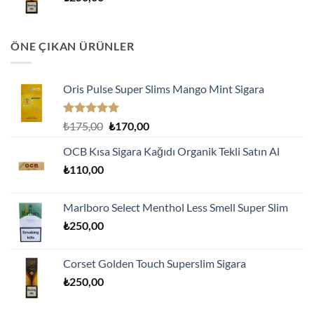
ÖNE ÇIKAN ÜRÜNLER
Oris Pulse Super Slims Mango Mint Sigara
5 üzerinden
Orijinal
Şu
₺
175,00
₺
170,00
5.00
oy
fiyat:
andaki
aldı
OCB Kısa Sigara Kağıdı Organik Tekli Satın Al
₺175,00.
fiyat:
₺
110,00
₺170,00.
Marlboro Select Menthol Less Smell Super Slim
₺
250,00
Corset Golden Touch Superslim Sigara
₺
250,00