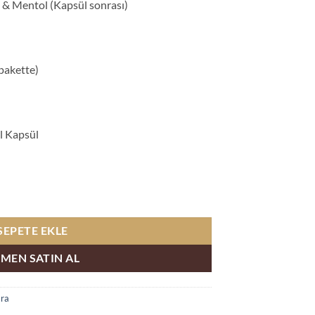
 & Mentol (Kapsül sonrası)
pakette)
l Kapsül
det
SEPETE EKLE
MEN SATIN AL
ara