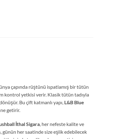
ünya çapında rüştünü ispatlamış bir tütün
 kontrol yetkisi verir.
Klasik tütün tadıyla
 dönüşür.
Bu çift katmanlı yapı,
L&B Blue
e getirir.
shball İthal Sigara
,
her nefeste kalite ve
,
günün her saatinde size eşlik edebilecek