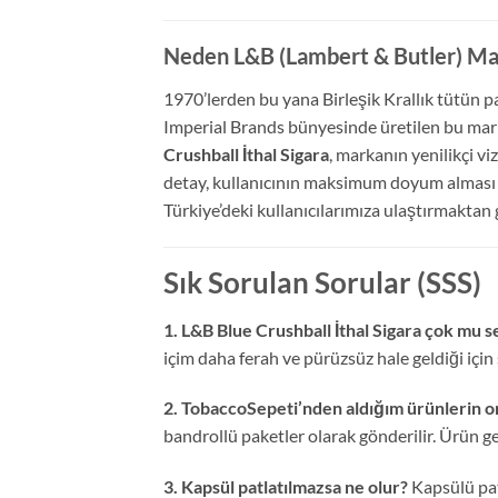
Neden L&B (Lambert & Butler) Mar
1970’lerden bu yana Birleşik Krallık tütün pa
Imperial Brands bünyesinde üretilen bu mar
Crushball İthal Sigara
,
markanın yenilikçi viz
detay,
kullanıcının maksimum doyum alması iç
Türkiye’deki kullanıcılarımıza ulaştırmaktan
Sık Sorulan Sorular (SSS)
1. L&B Blue Crushball İthal Sigara çok mu se
içim daha ferah ve pürüzsüz hale geldiği için 
2. TobaccoSepeti’nden aldığım ürünlerin orij
bandrollü paketler olarak gönderilir.
Ürün gel
3. Kapsül patlatılmazsa ne olur?
Kapsülü pat