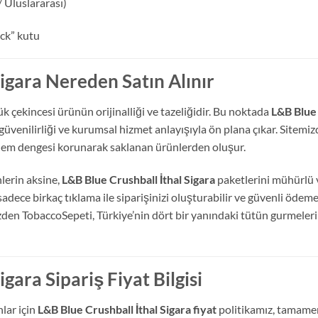
/ Uluslararası)
ck” kutu
Sigara Nereden Satın Alınır
k çekincesi ürünün orijinalliği ve tazeliğidir.
Bu noktada
L&B Blue 
üvenilirliği ve kurumsal hizmet anlayışıyla ön plana çıkar.
Sitemizd
 nem dengesi korunarak saklanan ürünlerden oluşur.
lerin aksine,
L&B Blue Crushball İthal Sigara
paketlerini mühürlü v
ece birkaç tıklama ile siparişinizi oluşturabilir ve güvenli ödem
den TobaccoSepeti,
Türkiye’nin dört bir yanındaki tütün gurmeler
gara Sipariş Fiyat Bilgisi
lar için
L&B Blue Crushball İthal Sigara fiyat
politikamız,
tamamen 