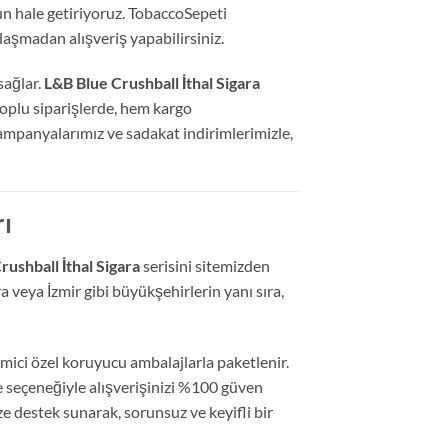
 hale getiriyoruz.
TobaccoSepeti
laşmadan alışveriş yapabilirsiniz.
sağlar.
L&B Blue Crushball İthal Sigara
oplu siparişlerde
,
hem kargo
mpanyalarımız ve sadakat indirimlerimizle,
rı
rushball İthal Sigara
serisini sitemizden
 veya İzmir gibi büyükşehirlerin yanı sıra,
ici özel koruyucu ambalajlarla paketlenir.
 seçeneğiyle alışverişinizi %100 güven
ze destek sunarak,
sorunsuz ve keyifli bir