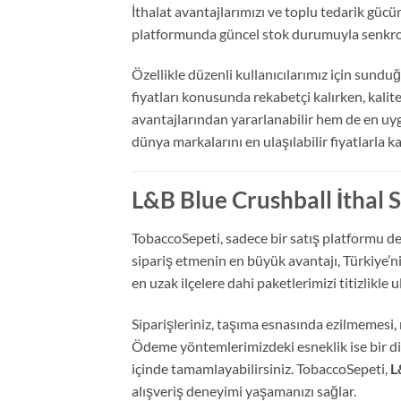
İthalat avantajlarımızı ve toplu tedarik gücü
platformunda güncel stok durumuyla senkron
Özellikle düzenli kullanıcılarımız için sundu
fiyatları konusunda rekabetçi kalırken,
kalit
avantajlarından yararlanabilir hem de en uygu
dünya markalarını en ulaşılabilir fiyatlarla k
L&B Blue Crushball İthal S
TobaccoSepeti,
sadece bir satış platformu de
sipariş etmenin en büyük avantajı,
Türkiye’ni
en uzak ilçelere dahi paketlerimizi titizlikle u
Siparişleriniz,
taşıma esnasında ezilmemesi,
Ödeme yöntemlerimizdeki esneklik ise bir di
içinde tamamlayabilirsiniz.
TobaccoSepeti,
L
alışveriş deneyimi yaşamanızı sağlar.