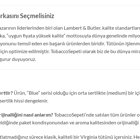
kasını Seçmelisiniz
zarının liderlerinden biri olan Lambert & Butler,
kalite standartlar
ka,
“uygun fiyata yüksek kalite” mottosuyla dünya genelinde milyonl
yonunu temsil eden en başarılı ürünlerden biridir.
Tütünün işlenme 
in optimize edilmiştir.
TobaccoSepeti olarak biz de bu dünya mira
 gurur duyuyoruz.
rttir?
Ürün,
“Blue” serisi olduğu için orta sertlikte (medium) bir iç
sertlik hissi dengelenir.
inalliğini nasıl anlarım?
TobaccoSepeti’nde satılan tüm ürünler or
diğinde paket kondisyonundan ve aroma kalitesinden orijinalliği h
latmadığınız sürece klasik,
kaliteli bir Virginia tütünü içersiniz.
Her