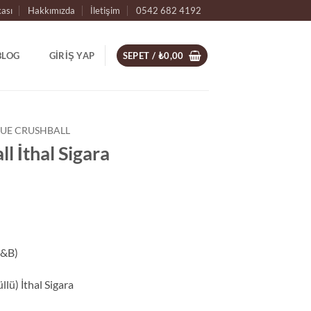
kası
Hakkımızda
İletişim
0542 682 4192
BLOG
GIRIŞ YAP
SEPET /
₺
0,00
LUE CRUSHBALL
l İthal Sigara
L&B)
lü) İthal Sigara