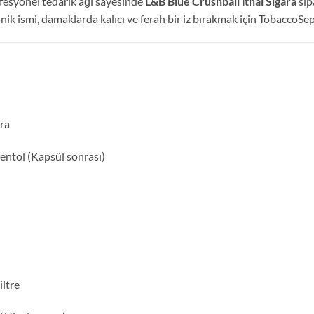
fesyonel tedarik ağı sayesinde
L&B Blue Crushball İthal Sigara
sip
nik ismi,
damaklarda kalıcı ve ferah bir iz bırakmak için TobaccoSepe
ara
ntol (Kapsül sonrası)
iltre