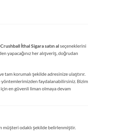
Crushball İthal Sigara satın al
seçeneklerini
en yapacağınız her alışveriş,
doğrudan
e tam korumalı şekilde adresinize ulaştırır.
e yöntemlerimizden faydalanabilirsiniz.
Bizim
i için en güvenli liman olmaya devam
müşteri odaklı şekilde belirlenmiştir.