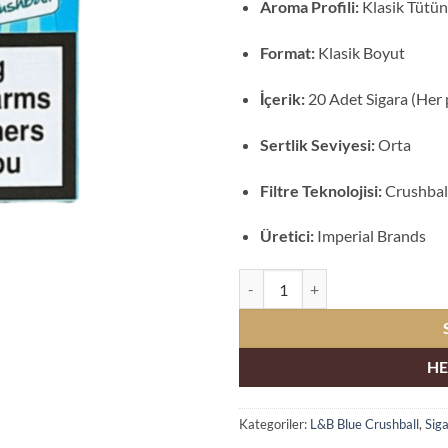
Aroma Profili:
Klasik Tütün
Format:
Klasik Boyut
İçerik:
20 Adet Sigara (Her 
Sertlik Seviyesi:
Orta
Filtre Teknolojisi:
Crushbal
Üretici:
Imperial Brands
L&B Blue Crushball İthal Sigara a
HE
Kategoriler:
L&B Blue Crushball
,
Sig