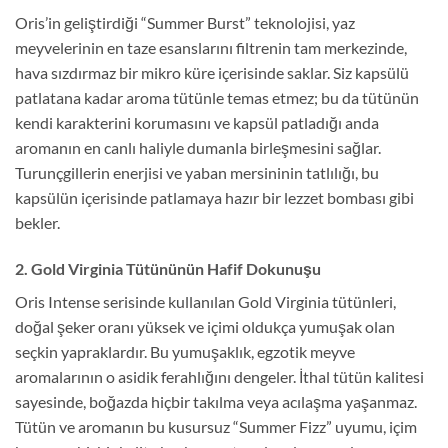
Oris’in geliştirdiği “Summer Burst” teknolojisi, yaz
meyvelerinin en taze esanslarını filtrenin tam merkezinde,
hava sızdırmaz bir mikro küre içerisinde saklar. Siz kapsülü
patlatana kadar aroma tütünle temas etmez; bu da tütünün
kendi karakterini korumasını ve kapsül patladığı anda
aromanın en canlı haliyle dumanla birleşmesini sağlar.
Turunçgillerin enerjisi ve yaban mersininin tatlılığı, bu
kapsülün içerisinde patlamaya hazır bir lezzet bombası gibi
bekler.
2. Gold Virginia Tütününün Hafif Dokunuşu
Oris Intense serisinde kullanılan Gold Virginia tütünleri,
doğal şeker oranı yüksek ve içimi oldukça yumuşak olan
seçkin yapraklardır. Bu yumuşaklık, egzotik meyve
aromalarının o asidik ferahlığını dengeler. İthal tütün kalitesi
sayesinde, boğazda hiçbir takılma veya acılaşma yaşanmaz.
Tütün ve aromanın bu kusursuz “Summer Fizz” uyumu, içim