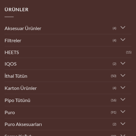
Bilecik
Tobacco
ÜRÜNLER
Dükkanı
Aksesuar Ürünler
(4)
Filtreler
(4)
HEETS
(15)
IQOS
(2)
İthal Tütün
(50)
Karton Ürünler
(4)
Pipo Tütünü
(16)
Puro
(91)
Puro Aksesuarları
(2)