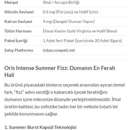
Menşei
İthal / Avrupa Birliği
Nikotin Seviyesi
0.4 mg (Pürüzsüz ve Hafif İçim)
Katran Seviyesi
4 mg (Dengeli Duman Yapısı)
Tütün Harmanı
Elmas Kesim Gold Virginia ve Hafif Blend
Paket İçeriği
1 Adet Sert Paket (İçerisinde 20 Adet Sigara)
Satış Platformu
tobaccosepeti.net
Oris Intense Summer Fizz: Dumanın En Ferah
Hali
Bu ürünü piyasadaki binlerce seçenek arasından ayıran temel
fark, “fizz” adını verdiği o kabarcıklı içecek ferahlığını
dumanın içine mikronize düzeyde yerleştirebilmesidir. İthal
üretim kalitesi, bu sofistike tadın her bir nefeste tutarlı bir
şekilde korunmasını sağlar.
1. Summer Burst Kapsül Teknolojisi