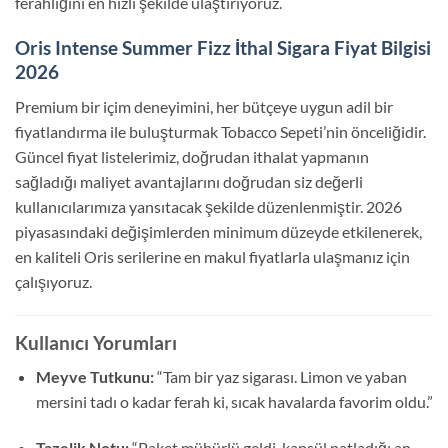
ferahlığını en hızlı şekilde ulaştırıyoruz.
Oris Intense Summer Fizz İthal Sigara Fiyat Bilgisi
2026
Premium bir içim deneyimini, her bütçeye uygun adil bir
fiyatlandırma ile buluşturmak Tobacco Sepeti’nin önceliğidir.
Güncel fiyat listelerimiz, doğrudan ithalat yapmanın
sağladığı maliyet avantajlarını doğrudan siz değerli
kullanıcılarımıza yansıtacak şekilde düzenlenmiştir. 2026
piyasasındaki değişimlerden minimum düzeyde etkilenerek,
en kaliteli Oris serilerine en makul fiyatlarla ulaşmanız için
çalışıyoruz.
Kullanıcı Yorumları
Meyve Tutkunu:
“Tam bir yaz sigarası. Limon ve yaban
mersini tadı o kadar ferah ki, sıcak havalarda favorim oldu.”
Tazelik Notu:
“Paket mühürlü geldi, kapsül patladığı an