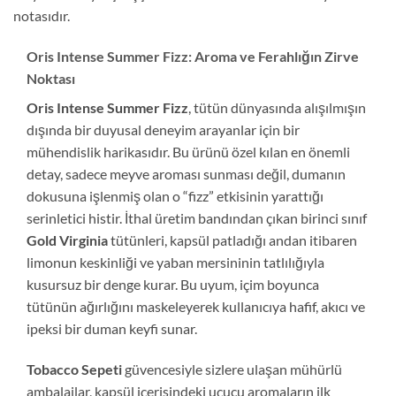
notasıdır.
Oris Intense Summer Fizz: Aroma ve Ferahlığın Zirve
Noktası
Oris Intense Summer Fizz
, tütün dünyasında alışılmışın
dışında bir duyusal deneyim arayanlar için bir
mühendislik harikasıdır. Bu ürünü özel kılan en önemli
detay, sadece meyve aroması sunması değil, dumanın
dokusuna işlenmiş olan o “fizz” etkisinin yarattığı
serinletici histir. İthal üretim bandından çıkan birinci sınıf
Gold Virginia
tütünleri, kapsül patladığı andan itibaren
limonun keskinliği ve yaban mersininin tatlılığıyla
kusursuz bir denge kurar. Bu uyum, içim boyunca
tütünün ağırlığını maskeleyerek kullanıcıya hafif, akıcı ve
ipeksi bir duman keyfi sunar.
Tobacco Sepeti
güvencesiyle sizlere ulaşan mühürlü
ambalajlar, kapsül içerisindeki uçucu aromaların ilk