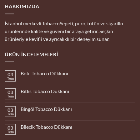
HAKKIMIZDA
İstanbul merkezli TobaccoSepeti, puro, tütün ve sigarillo
ürünlerinde kalite ve güveni bir araya getirir. Seçkin
ürünleriyle keyifli ve ayrıcalıklı bir deneyim sunar.
ÜRÜN İNCELEMELERI
Bolu Tobacco Dükkanı
03
Tem
Yorum
yok
Bolu
Bitlis Tobacco Dükkanı
03
Tobacco
Dükkanı
Tem
Yorum
yok
Bitlis
Bingöl Tobacco Dükkanı
03
Tobacco
Dükkanı
Tem
Yorum
yok
Bingöl
Bilecik Tobacco Dükkanı
03
Tobacco
Dükkanı
Tem
Yorum
yok