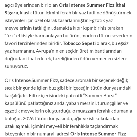
açıcı üyelerinden biri olan
Oris Intense Summer Fizz İthal
Sigara
, klasik tütün içimini ferah bir yaz tatiline dönüştürmek
isteyenler için özel olarak tasarlanmıştır. Egzotik yaz
meyvelerinin tatlılığını, damakta kıpır kıpır bir his bırakan
“fizz” etkisiyle harmanlayan bu ürün, modern tütün severlerin
favori tercihlerinden biridir.
Tobacco Sepeti
olarak, bu eşsiz
yaz harmanını, Avrupa’nın en seçkin üretim bantlarından
doğrudan ithal ederek, tazeliğinden ödün vermeden sizlere
sunuyoruz.
Oris Intense Summer Fizz, sadece aromalı bir seçenek değil;
sıcak bir günde içilen buz gibi bir içeceğin tütün dünyasındaki
karşılığıdır. Filtre içerisindeki patentli “Summer Burst”
kapsülünü patlattığınız anda, yaban mersini, turunçgiller ve
egzotik meyvelerin oluşturduğu o muazzam ferahlık dumanla
buluşur. 2026 tütün dünyasında, ağır ve isli kokulardan
uzaklaşmak, içimini meyveli bir ferahlıkla taçlandırmak
isteyenlerin bir numaralı adresi
Oris Intense Summer Fizz