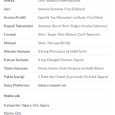
Marka
Oris Tobacco International
Seri
Intense Summer Fizz (Edition)
Aroma Profili
Egzotik Yaz Meyveleri ve Buzlu Fizz Etkisi
Kapsül Teknolojisi
Summer Burst Tech (Yoğun Aroma Salınımı)
Format
Slim / Super Slim (83mm Zarif Tasarım)
Menşei
İthal / Avrupa Birliği
Nikotin Seviyesi
0.4 mg (Pürüzsüz ve Hafif İçim)
Katran Seviyesi
4 mg (Dengeli Duman Yapısı)
Tütün Harmanı
Elmas Kesim Gold Virginia ve Hafif Blend
Paket İçeriği
1 Adet Sert Paket (İçerisinde 20 Adet Sigara)
Satış Platformu
tobaccosepeti.net
Stokta yok
Kategoriler:
Sigara
,
Oris Sigara
Marka:
Oris