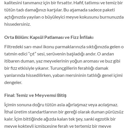
kalitesini tanımanız için bir fırsattır. Hafif, tatlımsı ve temiz bir
tütün tadı damağınızı karşılar. Bu aşamada sadece paketi
açtığınızda yayılan o büyüleyici meyve kokusunu burnunuzda
hissedersiniz.
Orta Bölüm: Kapsül Patlaması ve Fizz İnfilakı
Filtredeki sarı-mavi ikonu parmaklarınızla sıktığınızda gelen o
tatmin edici “çıt” sesi, serüvenin başladığı andır. O andan
itibaren duman, yaz meyvelerinin yoğun aroması ve buz gibi
bir fizz etkisiyle yıkanır. Turunçgillerin ferahlığı damak
yanlarında hissedilirken, yaban mersininin tatlılığı genel içimi
dengeler.
Final: Temiz ve Meyvemsi Bitiş
İçimin sonuna doğru tütün asla ağırlaşmaz veya acılaşmaz.
İthal üretim standartlarının bir gereği olarak duman pürüzsüz
kalır. İçim bittiğinde ağızda kalan tek şey, sanki egzotik bir
meyve kokteyli içmişçesine ferah ve tertemiz bir meyve