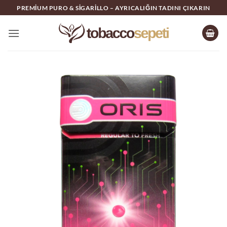
İçeriğe
PREMIUM PURO & SIGARILLO – AYRICALIĞIN TADINI ÇIKARIN
atla