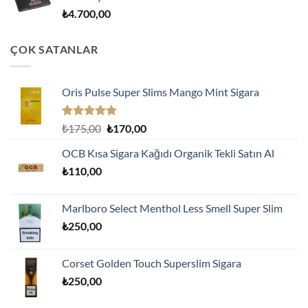
₺
4.700,00
ÇOK SATANLAR
Oris Pulse Super Slims Mango Mint Sigara
5 üzerinden
Orijinal
Şu
₺
175,00
₺
170,00
5.00
oy
fiyat:
andaki
aldı
OCB Kısa Sigara Kağıdı Organik Tekli Satın Al
₺175,00.
fiyat:
₺
110,00
₺170,00.
Marlboro Select Menthol Less Smell Super Slim
₺
250,00
Corset Golden Touch Superslim Sigara
₺
250,00