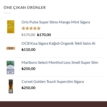
ÖNE ÇIKAN ÜRÜNLER
Oris Pulse Super Slims Mango Mint Sigara
5 üzerinden
Orijinal
Şu
₺
175,00
₺
170,00
5.00
oy
fiyat:
andaki
aldı
OCB Kısa Sigara Kağıdı Organik Tekli Satın Al
₺175,00.
fiyat:
₺
110,00
₺170,00.
Marlboro Select Menthol Less Smell Super Slim
₺
250,00
Corset Golden Touch Superslim Sigara
₺
250,00