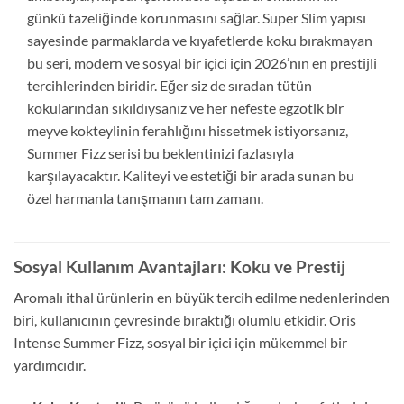
günkü tazeliğinde korunmasını sağlar. Super Slim yapısı
sayesinde parmaklarda ve kıyafetlerde koku bırakmayan
bu seri, modern ve sosyal bir içici için 2026’nın en prestijli
tercihlerinden biridir. Eğer siz de sıradan tütün
kokularından sıkıldıysanız ve her nefeste egzotik bir
meyve kokteylinin ferahlığını hissetmek istiyorsanız,
Summer Fizz serisi bu beklentinizi fazlasıyla
karşılayacaktır. Kaliteyi ve estetiği bir arada sunan bu
özel harmanla tanışmanın tam zamanı.
Sosyal Kullanım Avantajları: Koku ve Prestij
Aromalı ithal ürünlerin en büyük tercih edilme nedenlerinden
biri, kullanıcının çevresinde bıraktığı olumlu etkidir. Oris
Intense Summer Fizz, sosyal bir içici için mükemmel bir
yardımcıdır.