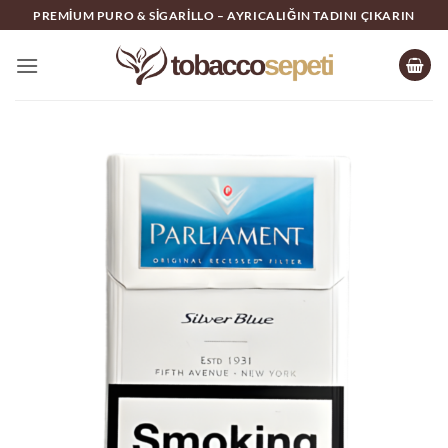
İçeriğe
PREMIUM PURO & SIGARILLO – AYRICALIĞIN TADINI ÇIKARIN
atla