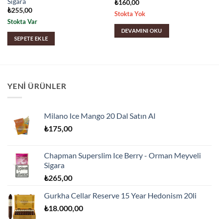
Sigara
₺
160,00
₺
255,00
Stokta Yok
Stokta Var
DEVAMINI OKU
SEPETE EKLE
YENI ÜRÜNLER
Milano Ice Mango 20 Dal Satın Al
₺
175,00
Chapman Superslim Ice Berry - Orman Meyveli
Sigara
₺
265,00
Gurkha Cellar Reserve 15 Year Hedonism 20li
₺
18.000,00