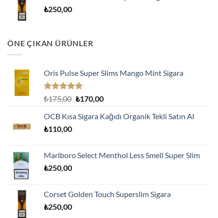
₺
250,00
ÖNE ÇIKAN ÜRÜNLER
Oris Pulse Super Slims Mango Mint Sigara
5 üzerinden
Orijinal
Şu
₺
175,00
₺
170,00
5.00
oy
fiyat:
andaki
aldı
OCB Kısa Sigara Kağıdı Organik Tekli Satın Al
₺175,00.
fiyat:
₺
110,00
₺170,00.
Marlboro Select Menthol Less Smell Super Slim
₺
250,00
Corset Golden Touch Superslim Sigara
₺
250,00