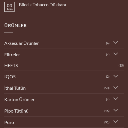
Bingöl
Bilecik Tobacco Dükkanı
03
Tobacco
Dükkanı
Tem
Yorum
yok
Bilecik
Tobacco
ÜRÜNLER
Dükkanı
Aksesuar Ürünler
(4)
Filtreler
(4)
HEETS
(15)
IQOS
(2)
İthal Tütün
(50)
Karton Ürünler
(4)
Pipo Tütünü
(16)
Puro
(91)