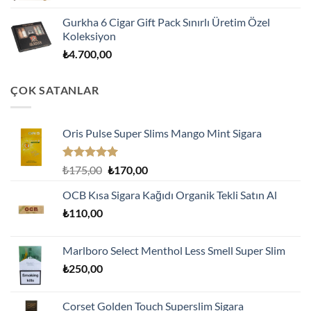
Gurkha 6 Cigar Gift Pack Sınırlı Üretim Özel
Koleksiyon
₺
4.700,00
ÇOK SATANLAR
Oris Pulse Super Slims Mango Mint Sigara
5 üzerinden
Orijinal
Şu
₺
175,00
₺
170,00
5.00
oy
fiyat:
andaki
aldı
OCB Kısa Sigara Kağıdı Organik Tekli Satın Al
₺175,00.
fiyat:
₺
110,00
₺170,00.
Marlboro Select Menthol Less Smell Super Slim
₺
250,00
Corset Golden Touch Superslim Sigara