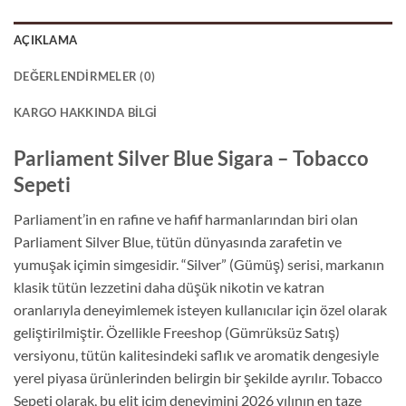
AÇIKLAMA
DEĞERLENDIRMELER (0)
KARGO HAKKINDA BILGI
Parliament Silver Blue Sigara – Tobacco
Sepeti
Parliament’in en rafine ve hafif harmanlarından biri olan
Parliament Silver Blue
,
tütün dünyasında zarafetin ve
yumuşak içimin simgesidir.
“Silver” (Gümüş) serisi,
markanın
klasik tütün lezzetini daha düşük nikotin ve katran
oranlarıyla deneyimlemek isteyen kullanıcılar için özel olarak
geliştirilmiştir.
Özellikle
Freeshop
(Gümrüksüz Satış)
versiyonu,
tütün kalitesindeki saflık ve aromatik dengesiyle
yerel piyasa ürünlerinden belirgin bir şekilde ayrılır.
Tobacco
Sepeti
olarak,
bu elit içim deneyimini 2026 yılının en taze