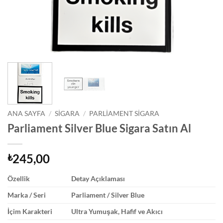
ANA SAYFA
/
SIGARA
/
PARLIAMENT SIGARA
Parliament Silver Blue Sigara Satın Al
245,00
₺
Özellik
Detay Açıklaması
Marka / Seri
Parliament / Silver Blue
İçim Karakteri
Ultra Yumuşak, Hafif ve Akıcı