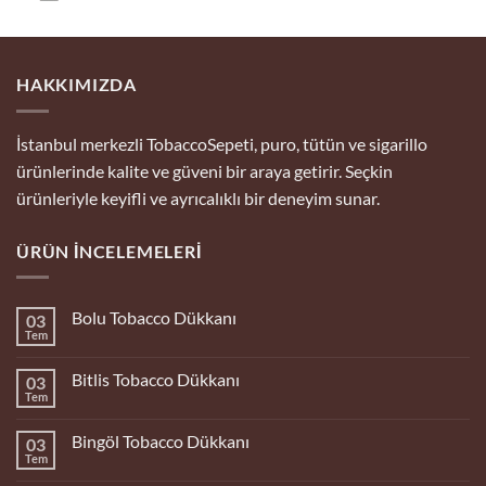
HAKKIMIZDA
İstanbul merkezli TobaccoSepeti, puro, tütün ve sigarillo
ürünlerinde kalite ve güveni bir araya getirir. Seçkin
ürünleriyle keyifli ve ayrıcalıklı bir deneyim sunar.
ÜRÜN İNCELEMELERI
Bolu Tobacco Dükkanı
03
Tem
Yorum
yok
Bolu
Bitlis Tobacco Dükkanı
03
Tobacco
Dükkanı
Tem
Yorum
yok
Bitlis
Bingöl Tobacco Dükkanı
03
Tobacco
Dükkanı
Tem
Yorum
yok