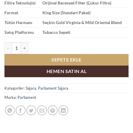
Filtre Teknolojisi
Orijinal Recessed Filter (Çukur Filtre)
Format
King Size (Standart Paket)
Tütün Harmanı
Seçkin Gold Virginia & Mild Oriental Blend
Satış Platformu
Tobacco Sepeti
Parliament Silver Blue Sigara Satın Al adet
SEPETE EKLE
HEMEN SATIN AL
Kategoriler:
Sigara
,
Parliament Sigara
Marka:
Parliament