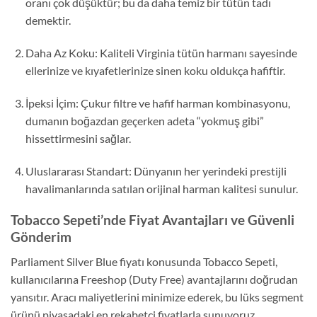
oranı çok düşüktür; bu da daha temiz bir tütün tadı
demektir.
Daha Az Koku:
Kaliteli Virginia tütün harmanı sayesinde
ellerinize ve kıyafetlerinize sinen koku oldukça hafiftir.
İpeksi İçim:
Çukur filtre ve hafif harman kombinasyonu,
dumanın boğazdan geçerken adeta “yokmuş gibi”
hissettirmesini sağlar.
Uluslararası Standart:
Dünyanın her yerindeki prestijli
havalimanlarında satılan orijinal harman kalitesi sunulur.
Tobacco Sepeti’nde Fiyat Avantajları ve Güvenli
Gönderim
Parliament Silver Blue fiyatı
konusunda Tobacco Sepeti,
kullanıcılarına Freeshop (Duty Free) avantajlarını doğrudan
yansıtır.
Aracı maliyetlerini minimize ederek,
bu lüks segment
ürünü piyasadaki en rekabetçi fiyatlarla sunuyoruz.