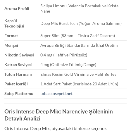
Sicilya Limonu, Valencia Portakalı ve Kristal
Aroma Profili
Nane
Kapsül
Deep Mix Burst Tech (Yoğun Aroma Salınımı)
Teknolojisi
Format
Super Slim (83mm – Ekstra Zarif Tasarım)
Menşei
Avrupa Birliği Standartlarında İthal Üretim
Nikotin Seviyesi
0.4 mg (Hafif ve Pürüzsüz)
Katran Seviyesi
4 mg (Optimize Edilmiş Denge)
Tütün Harmanı
Elmas Kesim Gold Virginia ve Hafif Burley
Paket İçeriği
1 Adet Sert Paket (İçerisinde 20 Adet Ürün)
Satış Platformu
tobaccosepeti.net
Oris Intense Deep Mix: Narenciye Şöleninin
Detaylı Analizi
Oris Intense Deep Mix, piyasadaki binlerce seçenek