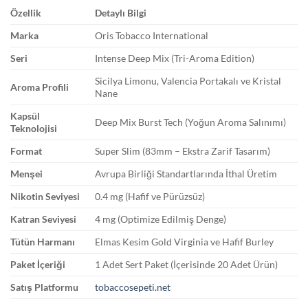
Özellik
Detaylı Bilgi
Marka
Oris Tobacco International
Seri
Intense Deep Mix (Tri-Aroma Edition)
Sicilya Limonu, Valencia Portakalı ve Kristal
Aroma Profili
Nane
Kapsül
Deep Mix Burst Tech (Yoğun Aroma Salınımı)
Teknolojisi
Format
Super Slim (83mm – Ekstra Zarif Tasarım)
Menşei
Avrupa Birliği Standartlarında İthal Üretim
Nikotin Seviyesi
0.4 mg (Hafif ve Pürüzsüz)
Katran Seviyesi
4 mg (Optimize Edilmiş Denge)
Tütün Harmanı
Elmas Kesim Gold Virginia ve Hafif Burley
Paket İçeriği
1 Adet Sert Paket (İçerisinde 20 Adet Ürün)
Satış Platformu
tobaccosepeti.net