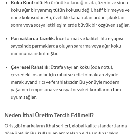
Koku Kontrolü:
Bu ürünü kullandığınızda, üzerinize sinen
koku ağır bir yanmış tütün kokusu değil, hafif bir meyve ve
nane kokusudur. Bu, özellikle kapalı alanlardan çıktıktan
sonra veya sosyal etkileşimlerde büyük bir özgüven sağlar.
Parmaklarda Tazelik:
İnce format ve kaliteli filtre yapısı
sayesinde parmaklarda oluşan sararma veya ağır koku
minimuma indirilmiştir.
Çevresel Rahatlık:
Etrafa yayılan koku (oda notu),
çevredeki insanlar için rahatsız edici olmaktan ziyade
merak uyandırıcı ve ferahlatıcıdır. Bu yönüyle modern
yaşamın temposuna ve sosyal nezaket kurallarına tam
uyum sağlar.
Neden İthal Üretim Tercih Edilmeli?
Oris gibi markaların ithal serileri, global kalite standartlarına
göre üretilir. Bu, kullanılan aromaların gıda sınıfına yakın