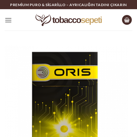
İçeriğe
PREMIUM PURO & SIGARILLO – AYRICALIĞIN TADINI ÇIKARIN
atla