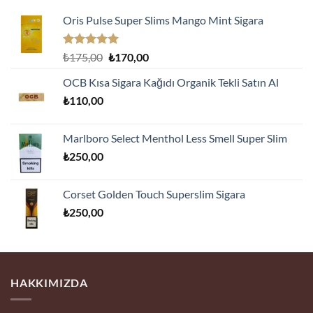
Oris Pulse Super Slims Mango Mint Sigara
5 üzerinden
Orijinal
Şu
₺
175,00
₺
170,00
5.00
oy
fiyat:
andaki
aldı
OCB Kısa Sigara Kağıdı Organik Tekli Satın Al
₺175,00.
fiyat:
₺
110,00
₺170,00.
Marlboro Select Menthol Less Smell Super Slim
₺
250,00
Corset Golden Touch Superslim Sigara
₺
250,00
HAKKIMIZDA