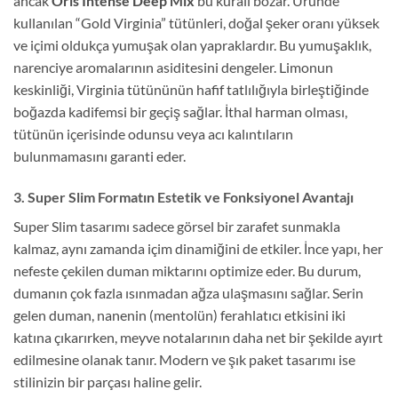
ancak
Oris Intense Deep Mix
bu kuralı bozar. Üründe
kullanılan “Gold Virginia” tütünleri, doğal şeker oranı yüksek
ve içimi oldukça yumuşak olan yapraklardır. Bu yumuşaklık,
narenciye aromalarının asiditesini dengeler. Limonun
keskinliği, Virginia tütününün hafif tatlılığıyla birleştiğinde
boğazda kadifemsi bir geçiş sağlar. İthal harman olması,
tütünün içerisinde odunsu veya acı kalıntıların
bulunmamasını garanti eder.
3. Super Slim Formatın Estetik ve Fonksiyonel Avantajı
Super Slim tasarımı sadece görsel bir zarafet sunmakla
kalmaz, aynı zamanda içim dinamiğini de etkiler. İnce yapı, her
nefeste çekilen duman miktarını optimize eder. Bu durum,
dumanın çok fazla ısınmadan ağza ulaşmasını sağlar. Serin
gelen duman, nanenin (mentolün) ferahlatıcı etkisini iki
katına çıkarırken, meyve notalarının daha net bir şekilde ayırt
edilmesine olanak tanır. Modern ve şık paket tasarımı ise
stilinizin bir parçası haline gelir.