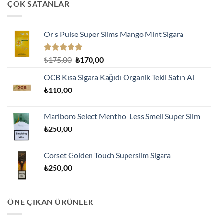
ÇOK SATANLAR
Oris Pulse Super Slims Mango Mint Sigara
5 üzerinden
Orijinal
Şu
₺
175,00
₺
170,00
5.00
oy
fiyat:
andaki
aldı
OCB Kısa Sigara Kağıdı Organik Tekli Satın Al
₺175,00.
fiyat:
₺
110,00
₺170,00.
Marlboro Select Menthol Less Smell Super Slim
₺
250,00
Corset Golden Touch Superslim Sigara
₺
250,00
ÖNE ÇIKAN ÜRÜNLER