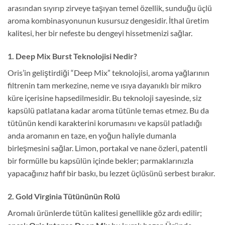
arasından sıyırıp zirveye taşıyan temel özellik, sunduğu üçlü
aroma kombinasyonunun kusursuz dengesidir. İthal üretim
kalitesi, her bir nefeste bu dengeyi hissetmenizi sağlar.
1. Deep Mix Burst Teknolojisi Nedir?
Oris’in geliştirdiği “Deep Mix” teknolojisi, aroma yağlarının
filtrenin tam merkezine, neme ve ısıya dayanıklı bir mikro
küre içerisine hapsedilmesidir. Bu teknoloji sayesinde, siz
kapsülü patlatana kadar aroma tütünle temas etmez. Bu da
tütünün kendi karakterini korumasını ve kapsül patladığı
anda aromanın en taze, en yoğun haliyle dumanla
birleşmesini sağlar. Limon, portakal ve nane özleri, patentli
bir formülle bu kapsülün içinde bekler; parmaklarınızla
yapacağınız hafif bir baskı, bu lezzet üçlüsünü serbest bırakır.
2. Gold Virginia Tütününün Rolü
Aromalı ürünlerde tütün kalitesi genellikle göz ardı edilir;