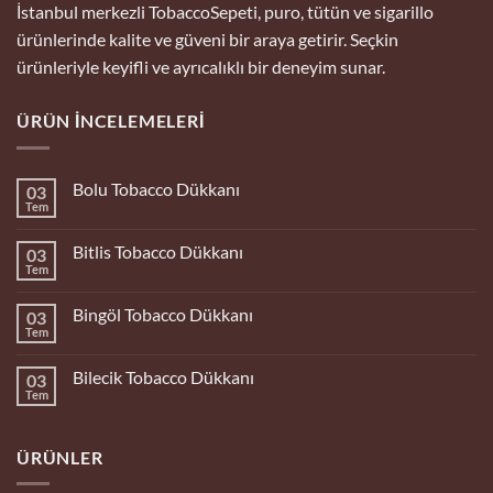
İstanbul merkezli TobaccoSepeti, puro, tütün ve sigarillo
ürünlerinde kalite ve güveni bir araya getirir. Seçkin
ürünleriyle keyifli ve ayrıcalıklı bir deneyim sunar.
ÜRÜN İNCELEMELERI
Bolu Tobacco Dükkanı
03
Tem
Yorum
yok
Bolu
Bitlis Tobacco Dükkanı
03
Tobacco
Dükkanı
Tem
Yorum
yok
Bitlis
Bingöl Tobacco Dükkanı
03
Tobacco
Dükkanı
Tem
Yorum
yok
Bingöl
Bilecik Tobacco Dükkanı
03
Tobacco
Dükkanı
Tem
Yorum
yok
Bilecik
Tobacco
ÜRÜNLER
Dükkanı